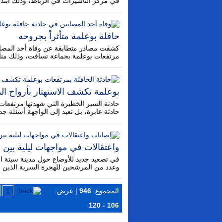
في مركز التأشيرات في الرباط، وذلك ابتداءً من 18 سبت
حافلة بوعلمة متأثراً بجروحه
كشفت مصادر متطابقة عن وفاة أحد المصاب
مرتفعات بوعلمة بجماعة تسافت، وذلك متأثرا
بوعلمة تكشف الاستهتار بأرواح ا
حادثة السير الخطيرة التي شهدتها مرتفعات
حادثة عابرة، بل تعيد إلى الواجهة أسئلة جد
واعتقالات في مواجهات ليلية بين
في تصعيد جديد للأوضاع حول مدينة سبتة الم
وعدد من المرشحين للهجرة السرية الذين حا
المجموع:
946
| عرض:
1
106 - 120