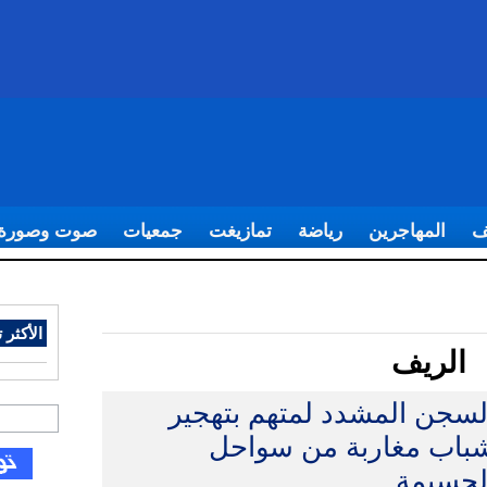
ف
المهاجرين
رياضة
تمازيغت
جمعيات
صوت وصورة
الأكثر ت
الريف
لسجن المشدد لمتهم بتهجير
باب مغاربة من سواحل
لحسيمة