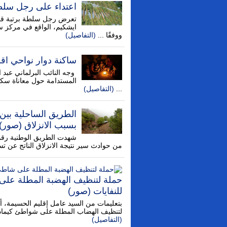
اعتداء على رجل سلطة
تعرض رجل سلطة برتبة قائ
ايشكيم، الواقع في مركز س
ووفقًا ...
(التفاصيل)
ساكنة دوار نواحي اقل
وجه النائب البرلماني عبد ال
المستدامة حول معاناة سكان
...
(التفاصيل)
الطريق الساحلية بي
بسبب الانزلاق (صور)
من حوادث سير نتيجة الانزلاق الناتج عن 
حملة لتنظيف الهضبة المطلة على 
للنفايات (صور)
بتعليمات من السيد عامل إقليم الحسيمة،
لتنظيف الهضاب المطلة على شواطئ كيمادو، 
(التفاصيل)