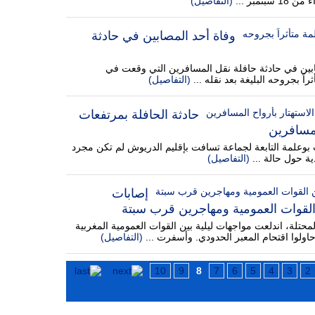
مبر ...
(التفاصيل)
وفاة أحد المصابين في حادثة
ين في حادثة حافلة نقل المسافرين التي وقعت في
ً بجروحه البليغة بعد نقله ...
(التفاصيل)
حادثة الحافلة بمرتفعات
لمسافرين
 بوعلمة التابعة لجماعة تسافت بإقليم الدريوش لم تكن مجرد
ية حول حالة ...
(التفاصيل)
إصابات
 القوات العمومية ومهاجرين قرب سبتة
حتلة، اندلعت مواجهات ليلية بين القوات العمومية المغربية
ولوا اقتحام المعبر الحدودي. وأسفرت ...
(التفاصيل)
10
9
8
7
6
5
4
3
2