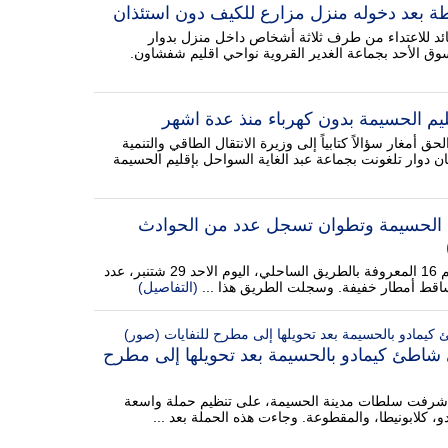
 بعد دخوله منزل مزارع للكيف دون استئذان
د للاعتداء من طرف ثلاثة أشخاص داخل منزل بدوار
وق الأحد بجماعة الغدير القروية نواحي اقليم شفشاون.
يم الحسيمة بدون كهرباء منذ عدة اشهر
حق أمغار سؤالاً كتابياً إلى وزيرة الانتقال الطاقي والتنمية
 دوار تلغونت بجماعة عبد الغاية السواحل بإقليم الحسيمة
ن الحسيمة وتطوان تسجل عدد من الحوادث
شهدت الطريق الوطنية رقم 16 المعروفة بالطريق الساحلي، اليوم الاحد 29 شتنبر، عدد
تساقط أمطار خفيفة. وسجلت الطريق هذا ...
(التفاصيل)
شاطئ كيمادو بالحسيمة بعد تحويلها إلى مطرح
 أشرفت سلطات مدينة الحسيمة، على تنظيم حملة واسعة
كلابونيطا، والمقطوعة. وجاءت هذه الحملة بعد ...