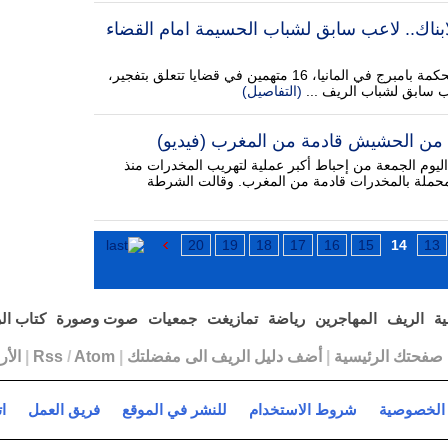
ابناك.. لاعب سابق لشباب الحسيمة امام القضاء
مثل امس الخميس امام محكمة بامبرج في المانيا، 16 متهمين في قضايا تتعلق بتفجير،
ب سابق لشباب الريف ...
(التفاصيل)
ليوم الجمعة من إحباط أكبر عملية لتهريب المخدرات منذ
احنة محملة بالمخدرات قادمة من المغرب. وقالت الشرطة
20
19
18
17
16
15
14
13
ية
الريف
المهاجرين
رياضة
تمازيغت
جمعيات
صوت وصورة
كتاب ال
ا صفحتك الرئيسية
|
أضف دليل الريف الى مفضلتك
|
Atom
/
Rss
|
الأ
الخصوصية
شروط الاستخدام
للنشر في الموقع
فريق العمل
ا