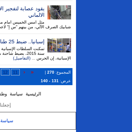
يقود عصابة لتفجير ال
الالماني
شبابيك الصرف الآلي، من بينهم "س إ" لاع
إسبانيا.. ضبط 25 طنا من الحشيش قادمة من المغرب (فيديو)
تمكنت السلطات الإسبانية ا
سنة 2015، بضبط ش
الإسبانية، إن الحرس ...
(التفاصيل)
المجموع:
270
|
11
12
عرض:
131 - 140
الرئيسية
سياسة
وطن
إجعلن
سياسة 