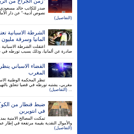
"زمن الجراح من الري
صدر للكاتب خالد مسعودي ك
نصوص أدبية-" عن دار الأما
(التفاصيل)
المانيا وسرقة مليون 
اعتقلت الشرطة الاسبانية 
صادرة عن ألمانيا، وذلك بسبب تورطه في 
القضاء الاسباني ينظ
المغرب
تنظر المحكمة الوطنية الا
مغربي، يشتبه تورطه في قضيا تتعلق بالته
...
(التفاصيل)
في انتويربن
تمكنت المصالح الامنية بمد
والأموال النقدية بقيمة مرتفعة في إطار عم
(التفاصيل)