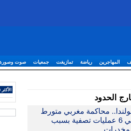
ف
المهاجرين
رياضة
تمازيغت
جمعيات
صوت وصورة
الأكثر ت
رج الحدود
لندا.. محاكمة مغربي متورط
في 6 عمليات تصفية بسبب
لمخدرات