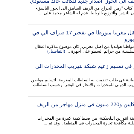
ف الى الحوز" اصدار جديد للكاتب خالد مسعودي
تاب "زمن الجراح من الريف السامق الى الحوز الباسق-
ن للنشر والتوزيع بالرباط، قدم له الشاعر محمد علي ...
الشرطة الاسبانية تعتقل مغربيا متورطا في تفجير 17 صراف الي في
يورو
مواطنا هولنديا من اصل مغربي، كان موضوع مذكرة اعتقال
سلسلة من جرائم السطو على أجهزة ...
(التفاصيل)
ر في تسليم زعيم شبكة لتهريب المخدرات الى
سبانية في طلب تقدمت به السلطات المغربية، لتسليم مواطن
ريب الدولي للمخدرات والاتجار في البشر. وحسب السلطات
ضبط قنطار من الكوكايين و220 مليون في منزل مهاجر من الريف
ينة انتوربن البلجيكية، من ضبط كمية كبيرة من المخدرات
لية مكافحة تجارة المخدرات في المنطقة. وقد تم ...