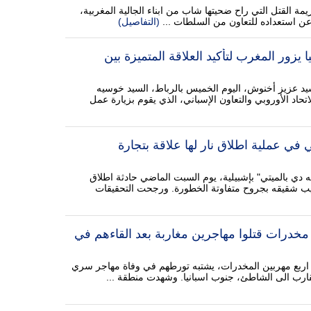
مة القتل التي راح ضحيتها شاب من ابناء الجالية المغربية،
 استعداده للتعاون من السلطات ...
(التفاصيل)
ا يزور المغرب لتأكيد العلاقة المتميزة بين
د عزيز أخنوش، اليوم الخميس بالرباط، السيد خوسيه
تحاد الأوروبي والتعاون الإسباني، الذي يقوم بزيارة عمل
 في عملية اطلاق نار لها علاقة بتجارة
 بالميتي" بإشبيلية، يوم السبت الماضي حادثة اطلاق
يب شقيقه بجروح متفاوتة الخطورة. ورجحت التحقيقات
ار مخدرات قتلوا مهاجرين مغاربة بعد القاءهم في
 اربع مهربين المخدرات، يشتبه تورطهم في وفاة مهاجر سري
قارب الى الشاطئ، جنوب اسبانيا. وشهدت منطقة ...