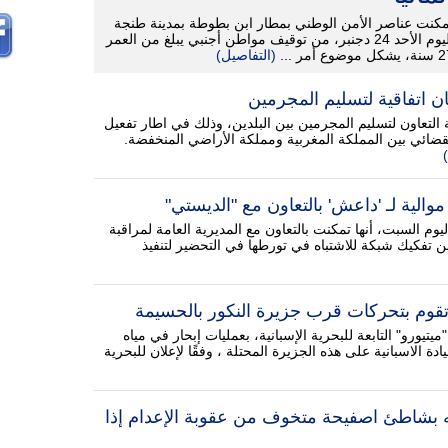
مكنت عناصر الأمن الوطني بمطار ابن بطوطة بمدينة طنجة
اليوم الأحد 24 دجنبر، من توقيف مواطن أجنبي يبلغ من العمر
كل موضوع أمر ...
(التفاصيل)
ن اتفاقية لتسليم المجرمين
 التعاون لتسليم المجرمين بين البلدين، وذلك في اطار تفعيل
القضائي بين المملكة المغربية ومملكة الأراضي المنخفضة.
موالية لـ 'داعش' بالتعاون مع "الديستي"
يوم السبت، أنها تمكنت بالتعاون مع المديرية العامة لمراقبة
 تفكيك شبكة للاشتباه في تورطها في التحضير لتنفيذ
 تقوم بتحركات قرب جزيرة النكور بالحسيمة
تيورو" التابعة للبحرية الإسبانية، بعمليات إبحار في مياه
دة الاسبانية على هذه الجزيرة المحتلة ، وفقًا لإعلان للبحرية
مه بشاطئ اصفيحة متخوف من عقوبة الإعدام إذا