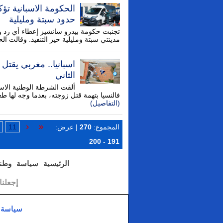
الحكومة الاسبانية تؤك
حدود سبتة ومليلية
تجنبت حكومة بيدرو سانشيز إعطاء أي رد و
مدينتي سبتة ومليلية حيز التنفيذ. وقالت 
اسبانيا.. مغربي يقت
الثاني
ألقت الشرطة الوطنية الاس
فالنسيا بتهمة قتل زوجته، بعدما وجه لها 
(التفاصيل)
المجموع:
270
| عرض:
11
191 - 200
الرئيسية
سياسة
وطن
إجعلن
سياسة 