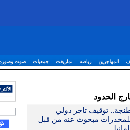
ف
المهاجرين
رياضة
تمازيغت
جمعيات
صوت وصورة
الأكثر ت
رج الحدود
نجة.. توقيف تاجر دولي
لمخدرات مبحوث عنه من قبل
لمانيا