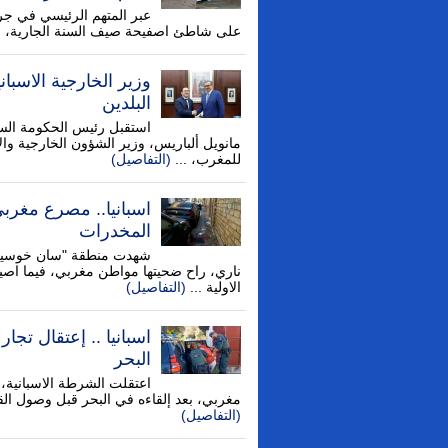
عبر المتهم الرئيسي في جري
على شاطئ اصفيحة صيف السنة الجارية، عن
وزير الخارجية الاسباني
البلدين
استقبل رئيس الحكومة السي
مانويل ألباريس، وزير الشؤون الخارجية والا
للمغرب، ...
(التفاصيل)
اسبانيا.. مصرع مغربي
المخدرات
شهدت منطقة "سان خوسيه دي
ناري، راح ضحيتها مواطن مغربي، فيما اص
الاولية ...
(التفاصيل)
اسبانيا .. إعتقال تج
البحر
اعتقلت الشرطة الاسبانية،
مغربي، بعد إلقاءه في البحر قبل وصول ال
(التفاصيل)