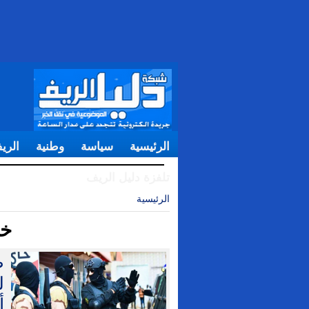
الرئيسية
سياسة
وطنية
الري
تلفزة دليل الريف
الرئيسية
| خارج الحدود
خا
ط
ل
أ