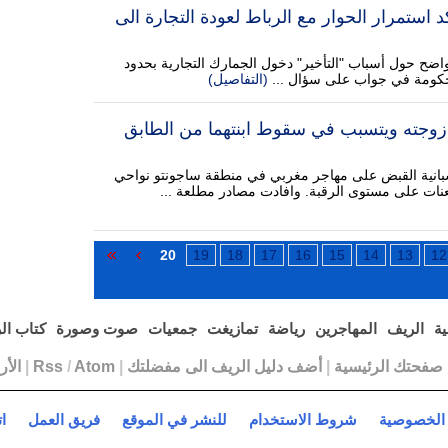
د استمرار الحوار مع الرباط لعودة التجارة الى
اضح حول أسباب "التأخير" دخول الجمارك التجارية بحدود
الحكومة في جواب على سؤال ...
(التفاصيل)
ل زوجته ويتسبب في سقوط ابنتهما من الطابق
بانية القبض على مهاجر مغربي في منطقة ساجونتو نواحي
طعنات على مستوى الرقبة. وافادت مصادر مطلعة ...
20
19
18
17
16
15
14
13
12
ية
الريف
المهاجرين
رياضة
تمازيغت
جمعيات
صوت وصورة
كتاب ال
ا صفحتك الرئيسية
|
أضف دليل الريف الى مفضلتك
|
Atom
/
Rss
|
الأ
الخصوصية
شروط الاستخدام
للنشر في الموقع
فريق العمل
ا