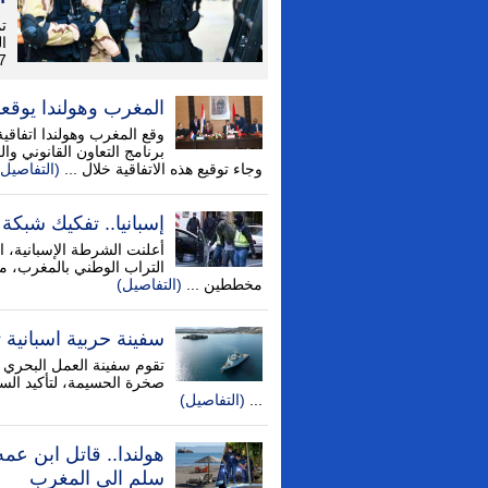
ت
27 سنة، يش
المغرب وهولندا يوقعا
وقع المغرب وهولندا اتفاقية
برنامج التعاون القانوني و
وجاء توقيع هذه الاتفاقية خلال ...
(التفاصيل)
إسبانيا.. تفكيك شبكة 
أعلنت الشرطة الإسبانية، ال
التراب الوطني بالمغرب، من
مخططين ...
(التفاصيل)
سفينة حربية اسبانية
تقوم سفينة العمل البحري "مي
صخرة الحسيمة، لتأكيد السيا
...
(التفاصيل)
هولندا.. قاتل ابن ع
سلم الى المغرب