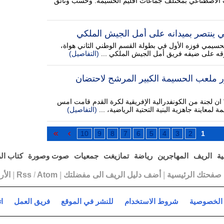
 الاصطناعي بمختلف جماعات اقليم الحسيمة. وحسب وثائق
 ينتصر بميدانه على أمل الجيش الملكي
يمي فوزه الأول في بطولة القسم الوطني الثاني هواة،
(التفاصيل)
ر ملعب الحسيمة الكبير المرشح لاحتضان
ان لجنة من الكونفدرالية الإفريقية لكرة القدم قامت امس
(التفاصيل)
10
9
8
7
6
5
4
3
2
1
ية
الريف
المهاجرين
رياضة
تمازيغت
جمعيات
صوت وصورة
كتاب ال
ا صفحتك الرئيسية
|
أضف دليل الريف الى مفضلتك
|
Atom
/
Rss
|
الأ
الخصوصية
شروط الاستخدام
للنشر في الموقع
فريق العمل
ا