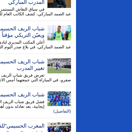
المدرب المباركي
في سياق النقاش المستمر 
عبد الصمد المباركي، كشف الكاتب العام لل
شباب الريف الحسيمي
ويعيّن التريكي مؤقتاً
أعلن المكتب المديري لناد
عبد الصمد المباركي، في بلاغ صدر اليوم الثل
شباب الريف الحسيمي 
تغيير المدرب
تعرض فريق شباب الريف الح
صفرو، في المباراة التي جمعتهما أمس الاثنين 23 دجنبر، ضمن منافسا
شباب الريف الحسيمي 
فشل فريق شباب الريف الح
إيجابية، بعد تعادله بدون أ
(التفاصيل)
المغرب الحسيمي"للفو