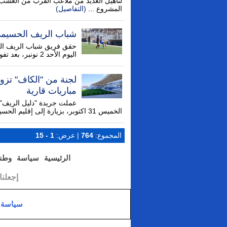
لتأهيل العديد من ملاعب القرب من العشب
المشروع ...
(التفاصيل)
شباب الريف الحسيمي
حقق فريق شباب الريف الحس
اليوم الأحد 2 نونبر، بعد تفوقه على ضيفه فريق أمل الجيش الملكي ...
لجنة من "الكاف" تزو
مباريات قارية
عملت جريدة "دليل الريف" 
الخميس 31 اكتوبر، بزيارة إلى إقليم الحسيمة لمعاينة جاهزية البنية التحتية الرياضية، ...
المجموع:
764
| عرض:
1 - 15
الرئيسية
سياسة
وطن
إجعلن
سياسة 