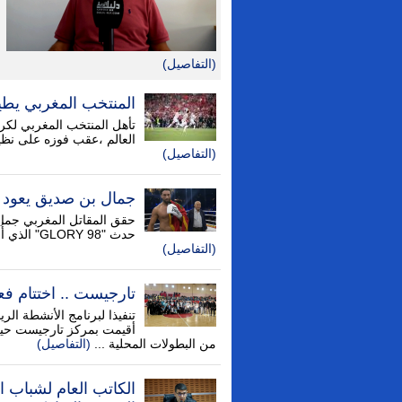
(التفاصيل)
المنتخب المغربي يطيح
العالم ،عقب فوزه على نظيره الهولند
(التفاصيل)
جمال بن صديق يعود بق
حدث "GLORY 98" الذي أُقيم في مسرح RTM بمدينة روتردام الهولندية. وواجه ...
(التفاصيل)
تارجيست .. اختتام فعا
تنفيذا لبرنامج الأنشطة الر
أقيمت بمركز تارجيست حي
من البطولات المحلية ...
(التفاصيل)
الكاتب العام لشباب 