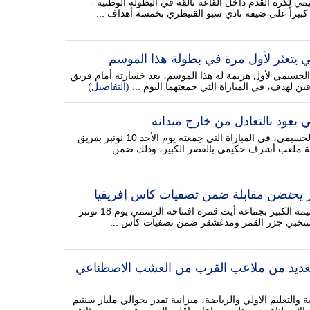
 لكرة القدم داخل القاعة تألقه في البطولة الوطنية -
كبيراً على ضيفه نادي سبو القنيطري بخمسة أهداف ...
يتعثر لأول مرة في بطولة هذا الموسم
حسيمي لأول هزيمة له هذا الموسم، بعد خسارته أمام فريق
ن لهدف، في المباراة التي جمعتهما اليوم ...
(التفاصيل)
يعود بالتعادل من خارج ميدانه
تعادل فريق شباب الريف الحسيمي، في المباراة التي جمعته يوم الأحد 10 نونبر بفريق
 ملعب أشرف حكيمي بالقصر الكبير، وذلك ضمن ...
ر يحتضن مقابلة ضمن تصفيات كأس إفريقيا
ينتظر أن يشهد ملعب الحسيمة الكبير بجماعة أيت قمرة افتتاحه الرسمي يوم 18 نونبر
 منتخبي جزر القمر ومدغشقر ضمن تصفيات كأس ...
العديد من ملاعب القرب من العشب الاصطناعي
 والتعليم الاولي والرياضة، ميزانية تقدر بحوالي مليار سنتيم