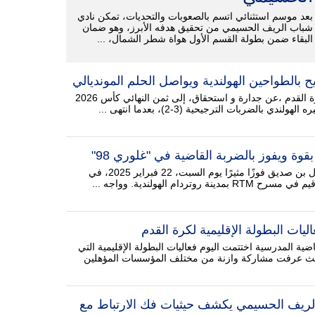
بعد موسم استثنائي اتسم بالصعوبات والتحديات، تمكن نادي
شباب الريف الحسيمي من تحقيق هدفه الأبرز، وهو ضمان
البقاء ضمن بطولة القسم الأول هواة شطر الشمال، ...
 بالطواحين الهولندية ويواصل الحلم المونديالي
تأهل المنتخب المغربي لكرة القدم ،عن جدارة و استحقاق، إلى ثمن النهائي كأس 2026
ي بالضربات الترجيحية (3-2)، بعدما انتهى ...
وة ويفوز بالضربة القاضية في "غلوري 98"
حقق المقاتل المغربي جمال بن صديق فوزًا مثيرًا يوم السبت، 22 فبراير 2025، في
ليات البطولة الإقليمية لكرة القدم
ياضية المدرسية اختتمت اليوم فعاليات البطولة الإقليمية التي
ث عرفت مشاركة وازنة من مختلف المؤسسات المؤهلين
الريف الحسيمي يكشف حيثيات فك الارتباط مع