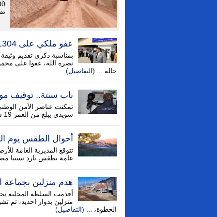
ضم
عفو ملكي على 1304 أشخاص بمناسبة ذكرى 11 يناير
بمناسبة ذكرى تقديم وثيقة 
نصره الله، عفوا على مجمو
حالة ...
(التفاصيل)
باب سبتة.. توقيف م
تمكنت عناصر الأمن الوطن
سويدي يبلغ من العمر 19 سنة كان يشكل موضوع أمر دولي بإلقاء القبض ...
أحوال الطقس يوم الس
تتوقع المديرية العامة للأرص
عامة بطقس بارد نسبيا مصح
هدم منزلين بجماعة ا
منزلين بدوار احديد، تم تش
الخطوة، ...
(التفاصيل)