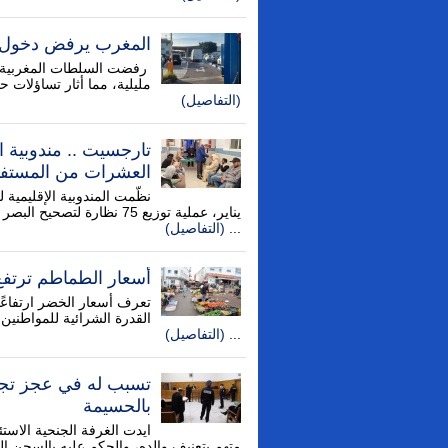
المغرب يرفض دخول أ
رفضت السلطات المغربية يو
مليلية، مما أثار تساؤلات ح
(التفاصيل)
تارجسيت .. مندوبية 
العشرات من المستفي
يناير، عملية توزيع 75 نظا
...
(التفاصيل)
أسعار الطماطم ترتفع مجددا وتتج
تعرف أسعار الخضر ارتفاعًا 
القدرة الشرائية للمواطنين 
...
(التفاصيل)
بالحسيمة
ايدت الغرفة الجنحية الاست
متهم بتعنيف والده، والحكم عليه بالسجن الن