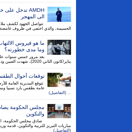
AMDH تدخل على
الى المهجر
تتواصل الجهود لكشف ملاب
الحسيمة، والذي اختفى في ظروف غامضة بع
ما هو فيروس الالتها
وما مدى خطورته؟
يناير/كانون الثاني 2020)، شهدت الصين ودول أخرى مؤخرا انتشارا ملحوظا ...
توقعات أحوال الطقس
تتوقع المديرية العامة للأرص
عامة بطقس بارد نسبيا ومص
...
(التفاصيل)
مجلس الحكومة يصادق 
والتكوين
مباريات التبريز للتربية والتكوين، قدمه وزي
(التفاصيل)