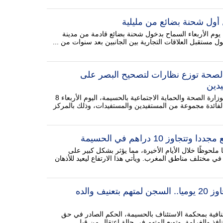
ول شحنة بضائع من مليلية
م الأربعاء السماح بدخول شحنة بضائع قادمة من مدينة
ول مستقبل العلاقات التجارية بين الجانبين بعد سنوات من ...
الصحة توزع نظارات لتصحيح البصر على
دين
نظّمت المندوبية الإقليمية لوزارة الصحة والحماية الاجتماعية بالحسيمة، اليوم الأربعاء 8
رة لتصحيح البصر لفائدة مجموعة من المستفيدين والمستفيدات، وذلك بالمركز
اوز 10 دراهم في الحسيمة
ملحوظًا خلال الأيام الأخيرة، مما يؤثر بشكل كبير على
في مختلف مناطق المغرب. ويأتي هذا الارتفاع ليعيد للأذهان
تسبب له في عجز تجاوز 20 يوميا.. السجن لمتهم بتعنيف والده
ئنافية بمحكمة الاستئناف بالحسيمة، الحكم الصادر في حق
افذ والغرامة. وتوبع المتهم في حالة اعتقال من قبل ...