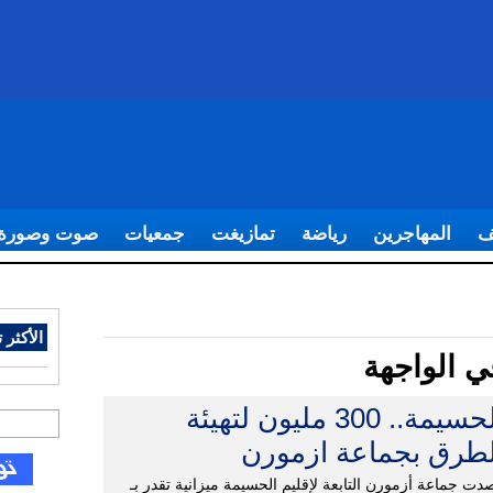
ف
المهاجرين
رياضة
تمازيغت
جمعيات
صوت وصورة
الأكثر ت
ي الواجهة
الحسيمة.. 300 مليون لتهيئة
لطرق بجماعة ازمورن
دت جماعة أزمورن التابعة لإقليم الحسيمة ميزانية تقدر بـ