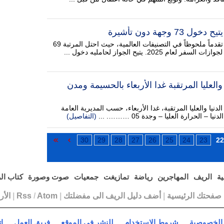
 وجهة دون تأشيرة
حقق جواز السفر المغربي تقدماً ملحوظاً في التصنيفات العالمية، حيث احتل المرتبة 69
م 2025. يتيح الجواز لحامليه دخول ...
والعليا المرتقبة غدا الأربعاء بالحسيمة ومدن
دنيا والعليا المرتقبة، غدا الأربعاء، حسب المديرية العامة
الحرارة العليا – وجدة 05 ………. ...
(التفاصيل)
30
29
28
27
26
25
24
23
22
ية
الريف
المهاجرين
رياضة
تمازيغت
جمعيات
صوت وصورة
كتاب ال
ا صفحتك الرئيسية
|
أضف دليل الريف الى مفضلتك
|
Atom
/
Rss
|
الأ
الخصوصية
شروط الاستخدام
للنشر في الموقع
فريق العمل
ا