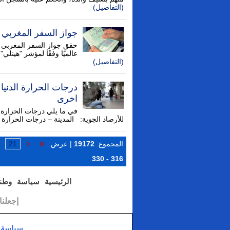
(التفاصيل)
جواز السفر المغربي يتيح دخول 73
عالميًا وفقًا لمؤشر "هينلي" لجوازات السفر لعا
(التفاصيل)
درجات الحرارة الدنيا 
اخرى
في ما يلي درجات الحرارة ال
للأرصاد الجوية: المدينة – درجات الحرارة الدنيا – 
المجموع:
19172
| عرض:
21
316 - 330
الرئيسية
سياسة
وطن
إجعلن
سياسة 