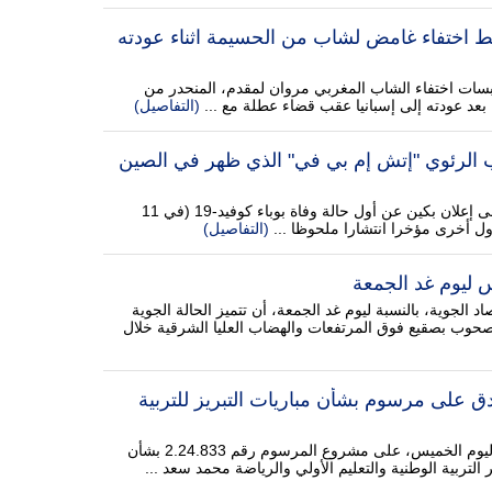
 خط اختفاء غامض لشاب من الحسيمة اثناء عودته
سات اختفاء الشاب المغربي مروان لمقدم، المنحدر من
د عودته إلى إسبانيا عقب قضاء عطلة مع ...
(التفاصيل)
ب الرئوي "إتش إم بي في" الذي ظهر في الصين
بعد مرور خمس سنوات على إعلان بكين عن أول حالة وفاة بوباء كوفيد-19 (في 11
(التفاصيل)
 ليوم غد الجمعة
اد الجوية، بالنسبة ليوم غد الجمعة، أن تتميز الحالة الجوية
حوب بصقيع فوق المرتفعات والهضاب العليا الشرقية خلال
على مرسوم بشأن مباريات التبريز للتربية
صادق مجلس الحكومة، اليوم الخميس، على مشروع المرسوم رقم 2.24.833 بشأن
ر التربية الوطنية والتعليم الأولي والرياضة محمد سعد ...