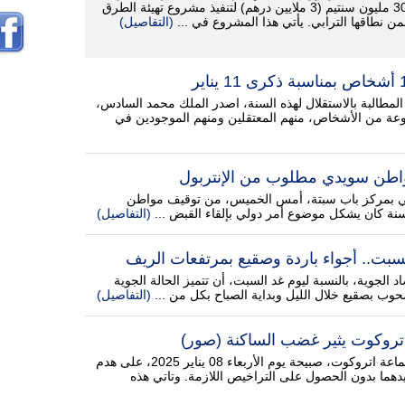
300 مليون سنتيم (3 ملايين درهم) لتنفيذ مشروع تهيئة الطرق
ن نطاقها الترابي. يأتي هذا المشروع في ...
(التفاصيل)
المطالبة بالاستقلال لهذه السنة، اصدر الملك محمد السادس،
عة من الأشخاص، منهم المعتقلين ومنهم الموجودين في
واطن سويدي مطلوب من الإنتربول
ي بمركز باب سبتة، أمس الخميس، من توقيف مواطن
(التفاصيل)
بت.. أجواء باردة وصقيع بمرتفعات الريف
اد الجوية، بالنسبة ليوم غد السبت، أن تتميز الحالة الجوية
وب بصقيع خلال الليل وبداية الصباح بكل من ...
(التفاصيل)
تروكوت يثير غضب الساكنة (صور)
أقدمت السلطة المحلية بجماعة اتروكوت، صبيحة يوم الأربعاء 08 يناير 2025، على هدم
يدهما بدون الحصول على التراخيص اللازمة. وتاتي هذه