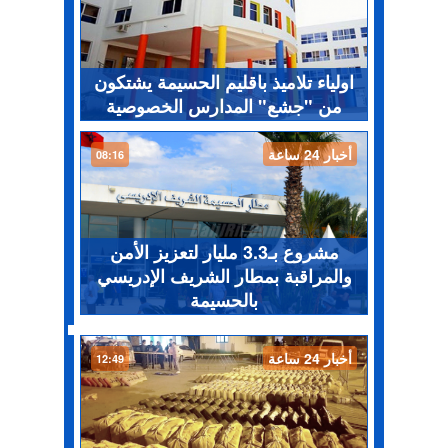
اولياء تلاميذ باقليم الحسيمة يشتكون
من "جشع" المدارس الخصوصية
أخبار 24 ساعة
08:16
مشروع بـ3.3 مليار لتعزيز الأمن
والمراقبة بمطار الشريف الإدريسي
بالحسيمة
أخبار 24 ساعة
12:49