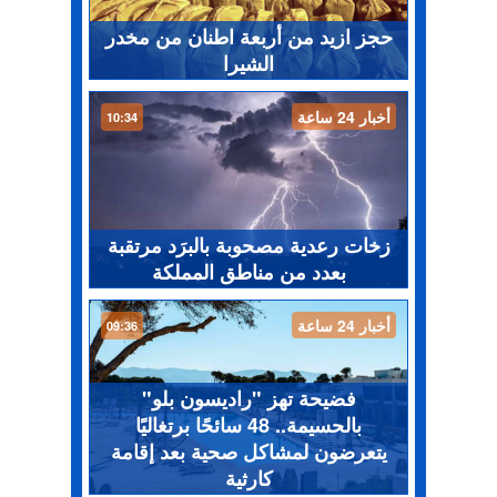
حجز ازيد من أربعة اطنان من مخدر
الشيرا
أخبار 24 ساعة
10:34
زخات رعدية مصحوبة بالبرَد مرتقبة
بعدد من مناطق المملكة
أخبار 24 ساعة
09:36
فضيحة تهز "راديسون بلو"
بالحسيمة.. 48 سائحًا برتغاليًا
يتعرضون لمشاكل صحية بعد إقامة
كارثية