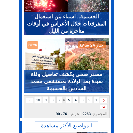
الحسيمة.. استياء من استعمال
المفرقعات خلال الأعراس في أوقات
متأخرة من الليل
أخبار 24 ساعة
06:26
مصدر صحي يكشف تفاصيل وفاة
سيدة بعد الولادة بمستشفى محمد
السادس بالحسيمة
10
9
8
7
5
4
3
2
1
6
المجموع:
| عرض:
76 - 90
2263
المواضيع الأكثر مشاهدة