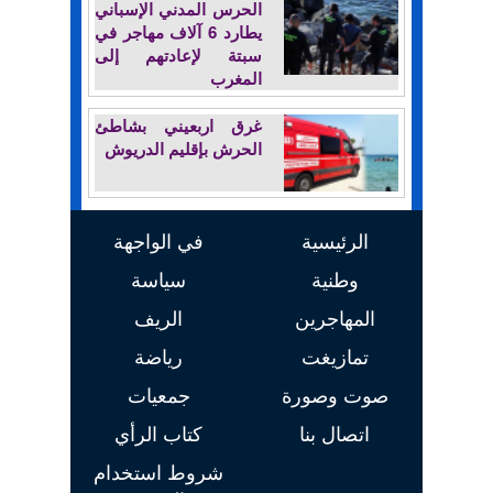
الحرس المدني الإسباني
يطارد 6 آلاف مهاجر في
سبتة لإعادتهم إلى
المغرب
غرق اربعيني بشاطئ
الحرش بإقليم الدريوش
الرئيسية
في الواجهة
وطنية
سياسة
المهاجرين
الريف
تمازيغت
رياضة
صوت وصورة
جمعيات
اتصال بنا
كتاب الرأي
شروط استخدام