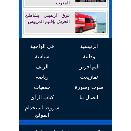
المغرب
غرق اربعيني بشاطئ
الحرش بإقليم الدريوش
الرئيسية
في الواجهة
وطنية
سياسة
المهاجرين
الريف
تمازيغت
رياضة
صوت وصورة
جمعيات
اتصال بنا
كتاب الرأي
شروط استخدام
الموقع