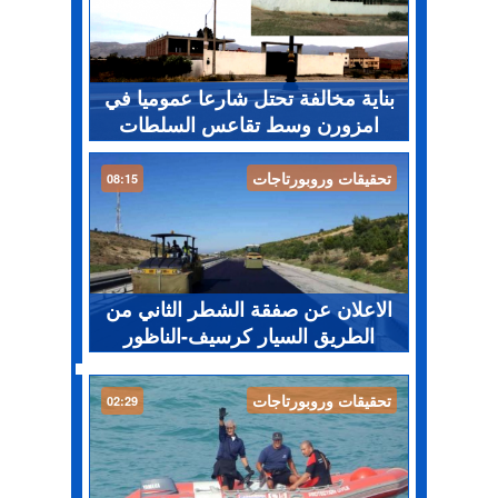
بناية مخالفة تحتل شارعا عموميا في
امزورن وسط تقاعس السلطات
تحقيقات وروبورتاجات
08:15
الاعلان عن صفقة الشطر الثاني من
الطريق السيار كرسيف-الناظور
تحقيقات وروبورتاجات
02:29