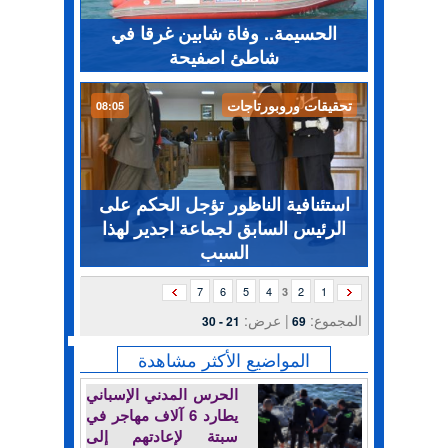
الحسيمة.. وفاة شابين غرقا في
شاطئ اصفيحة
تحقيقات وروبورتاجات
08:05
استئنافية الناظور تؤجل الحكم على
الرئيس السابق لجماعة اجدير لهذا
السبب
7
6
5
4
2
1
3
المجموع:
| عرض:
21 - 30
69
المواضيع الأكثر مشاهدة
الحرس المدني الإسباني
يطارد 6 آلاف مهاجر في
سبتة لإعادتهم إلى