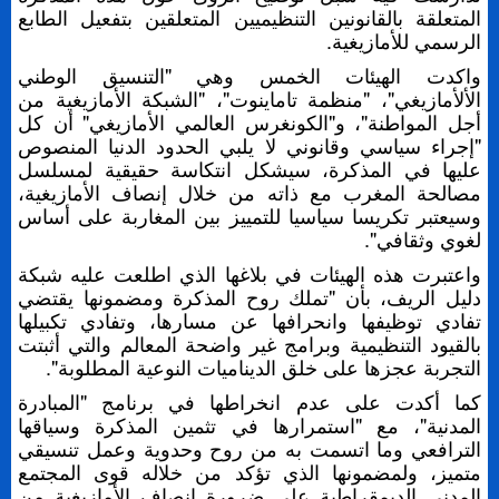
المتعلقة بالقانونين التنظيميين المتعلقين بتفعيل الطابع
الرسمي للأمازيغية.
واكدت الهيئات الخمس وهي "التنسيق الوطني
الألأمازيغي"، "منظمة تاماينوت"، "الشبكة الأمازيغية من
أجل المواطنة"، و"الكونغرس العالمي الأمازيغي" أن كل
"إجراء سياسي وقانوني لا يلبي الحدود الدنيا المنصوص
عليها في المذكرة، سيشكل انتكاسة حقيقية لمسلسل
مصالحة المغرب مع ذاته من خلال إنصاف الأمازيغية،
وسيعتبر تكريسا سياسيا للتمييز بين المغاربة على أساس
لغوي وثقافي".
واعتبرت هذه الهيئات في بلاغها الذي اطلعت عليه شبكة
دليل الريف، بأن "تملك روح المذكرة ومضمونها يقتضي
تفادي توظيفها وانحرافها عن مسارها، وتفادي تكبيلها
بالقيود التنظيمية وبرامج غير واضحة المعالم والتي أثبتت
التجربة عجزها على خلق الديناميات النوعية المطلوبة".
كما أكدت على عدم انخراطها في برنامج "المبادرة
المدنية"، مع "استمرارها في تثمين المذكرة وسياقها
الترافعي وما اتسمت به من روح وحدوية وعمل تنسيقي
متميز، ولمضمونها الذي تؤكد من خلاله قوى المجتمع
المدني الديمقراطية على ضرورة إنصاف الأمازيغية من