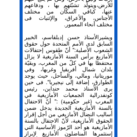
للأرض،ويتولّد تشبّثهم بها ، ودفاعهم
عنها، كباقي السكّان من مختلف
الأجناس، والأعراق، والإثنيات فى
مختلف أنحاء المعمور.
ويشيرالأستاذ حسن إدبلقاسم، الخبير
السابق لدى الأمم المتحدة حول حقوق
الشعوب الأصلية:" أنّ طقوس إحتفالات
الأمازيغ برأس السنة الأمازيغية لا يزال
محتفظا بها في كلّ من المغرب، وبقيّة
بلدان شمال أفريقيا وغربها، وفي
موريتانيا، ومالي، والساّحل، حيث يوجد
الطوارق، إضافة إلى نيجيريا". فى حين
يرى الأستاذ محمد حنداين، رئيس
كونفدرالية الجمعيات الأمازيغية في
المغرب (غير حكومية) :" أنّ الاحتفال
بالسنة الأمازيغية الجديدة يدخل ضمن
أساليب النضال الأمازيغي من أجل إقرار
الحقوق الأمازيغية، لأنّ الاحتفال بالسنة
الأمازيغية هو أحد الرّموز الأساسية التي
إستثمرها المناضلون الأمازيغ لإبراز