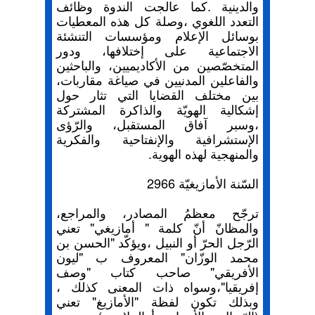
والدينية .كما عالجت الندوة وظائف
التعدد اللغوي ،وصلة كل هذه المعطيات
بوسائل الإعلام ومؤسسات التنشئة
الاجتماعية على إختلافها، ودور
المتخصّصين من الأكاديميين، والباحثين
والفاعلين المدنيين في صياغة مقاربات،
بين مختلف القضايا التي تثار حول
إشكالية الهويّة والذاكرة المشتركة
،وسبر آفاق المستقبل، والرّؤى
الإستشرافية والإنفتاحية والفكرية
والمنهجية لهذه الهوية.
السّنة الأمازيغيّة 2966
ترجّح معظمُ المصادر، والمراجع،
والمظانّ أنّ كلمة " أمازيغي" تعني
الرّجل الحرّ أو النبيل ،ويؤكّد "الحسن بن
محمد الوزّان" المعروف ب "ليون
الأفريقي" صاحب كتاب "وصف
إفريقيا"،وسواه ذات المعنى كذلك ،
وبذلك تكون لفظة "الأمازيغ" تعني