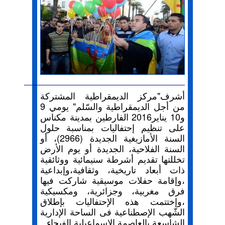
أشرف"مركز الديمقراطية المشتركة
من أجل الديمقراطية والسّلم" يومي 9
و10 يناير2016 الفارطين بمدينة مكناس
على تنظيم إحتفاليات بمناسبة حلول
السنة الأمازيغية الجديدة (2966)، أو
السنة الفلاحية، الجديدة أو يوم الأرض
تخللتها تقديم أشرطة سنيمائية ووثائقية
ذات أبعاد تاريخية، وثقافية،وإبداعية
،وإقامة حفلات موسيقية شاركت فيها
فرق مغربية، وجزائرية، ومكسيكية
،وإختتمت هذه الإحتفاليات بإطلاق
الشّهب الإصطناعية فى الساحة الإدارية
الشاسعة بالعاصمة الإسماعيلية الفيحاء.