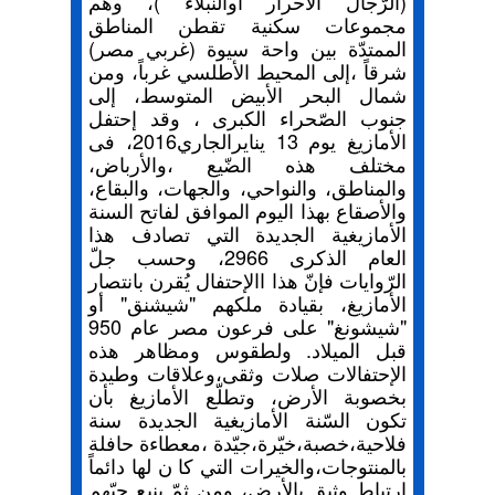
(الرّجال الأحرار أوالنبلاء )، وهم
مجموعات سكنية تقطن المناطق
الممتدّة بين واحة سيوة (غربي مصر)
شرقاً ،إلى المحيط الأطلسي غرباً، ومن
شمال البحر الأبيض المتوسط، إلى
جنوب الصّحراء الكبرى ، وقد إحتفل
الأمازيغ يوم 13 ينايرالجاري2016، فى
مختلف هذه الضّيع ،والأرباض،
والمناطق، والنواحي، والجهات، والبقاع،
والأصقاع بهذا اليوم الموافق لفاتح السنة
الأمازيغية الجديدة التي تصادف هذا
العام الذكرى 2966، وحسب جلّ
الرّوايات فإنّ هذا االإحتفال يُقرن بانتصار
الأمازيغ، بقيادة ملكهم "شيشنق" أو
"شيشونغ" على فرعون مصر عام 950
قبل الميلاد. ولطقوس ومظاهر هذه
الإحتفالات صلات وثقى،وعلاقات وطيدة
بخصوبة الأرض، وتطلّع الأمازيغ بأن
تكون السّنة الأمازيغية الجديدة سنة
فلاحية،خصبة،خيّرة،جيّدة ،معطاءة حافلة
بالمنتوجات،والخيرات التي كا ن لها دائماً
إرتباط وثيق بالأرض، ومن ثمّ ينبع حبّهم