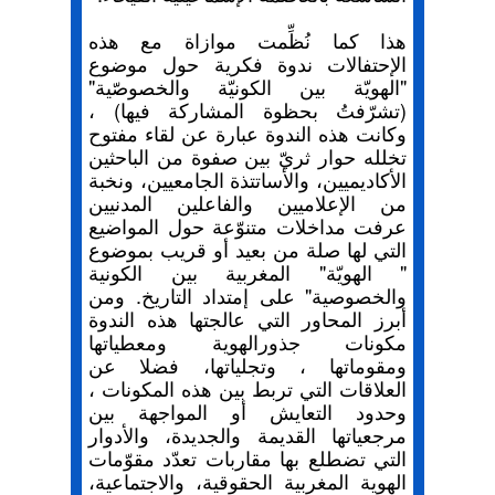
هذا كما نُظِّمت موازاة مع هذه
الإحتفالات ندوة فكرية حول موضوع
"الهويّة بين الكونيّة والخصوصّية"
(تشرّفتُ بحظوة المشاركة فيها) ،
وكانت هذه الندوة عبارة عن لقاء مفتوح
تخلله حوار ثريّ بين صفوة من الباحثين
الأكاديميين، والأساتتذة الجامعيين، ونخبة
من الإعلاميين والفاعلين المدنيين
عرفت مداخلات متنوّعة حول المواضيع
التي لها صلة من بعيد أو قريب بموضوع
" الهويّة" المغربية بين الكونية
والخصوصية" على إمتداد التاريخ. ومن
أبرز المحاور التي عالجتها هذه الندوة
مكونات جذورالهوية ومعطياتها
ومقوماتها ، وتجلياتها، فضلا عن
العلاقات التي تربط بين هذه المكونات ،
وحدود التعايش أو المواجهة بين
مرجعياتها القديمة والجديدة، والأدوار
التي تضطلع بها مقاربات تعدّد مقوّمات
الهوية المغربية الحقوقية، والاجتماعية،