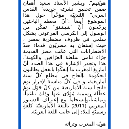
هويّتهم". ويشير الأستاذ سعيد أهمان
ضمن تحقيق نشرته جريدة" القدس
العربي" اللندنيّة مؤخّراً حول هذا
الموضوع أيضاً :"أنّ معظم الباحثين
يرجّحون أنّ "شيشنق" تمكّن من
الوصول إلى الكرسي الفرعوني بشكل
سلمي في ظروف مضطربة بمصر ،
حيث إستعان به مصريّون قدماء ضدّ
الاضطرابات التي عمّت مصرَ القديمة
جرّاء تنامي سلطة العرّافين والكهنة".
هذا وتجدر الإشارة فى هذا الصدد أنّ
أمازيغ المغرب ما إنفكّوا بالفعل يطالبون
الحكومةَ بإلحاح فى مطلع كلّ سنة
أمازيغية، و فى كلّ مناسبة لإقرار يوم
فاتح السنة الأمازيغية من كلّ حَوْل يومَ
عطلة رسمية مُؤدّى عنها وذلك تناغماً،
وتماشياً،وإنسجاماً مع إعتراف الدستور
المغربي (2011) باللّغة الأمازيغيّة كلغةٍ
رسميّةٍ للبلاد إلى جانب اللغة العربيّة.
هويّة المغرب وتراثه