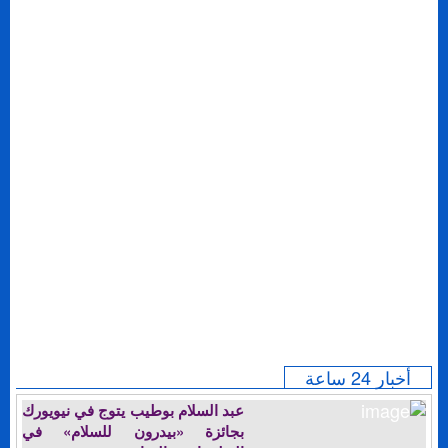
أخبار 24 ساعة
عبد السلام بوطيب يتوج في نيويورك
بجائزة «بيدرون للسلام» في