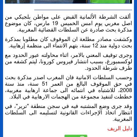
ألقت الشرطة الألمانية القبض على مواطن بلجيكي من
اصل مغربي يوم امس الخميس 19 مارس، كان موضوع
مذكرة بحث صادرة عن السلطات القضائية المغربية.
وكشفت مصادر مطلعة ان الموقوف كان مطلوبا بمذكرة
بحث دولية منذ 12 سنة، بتهم الانتماء الى منظمة إرهابية.
وجرى توقيف المعني بالامر، اثناء محاولته عبور الحدود مع
لوكسمبورغ، بسبب انتشار فيروس كورونا، ليتم كشفه من
طرف شرطة الحدود.
وحسب السلطات الامانية فان المغرب اصدر مذكرة بحث
في حق الموقوف البالغ من العمر 51 سنة، منذ سنة
2008، للاشتباه في انتمائه الى جماعة ارهابية مغربية،
خططت لتنفيذ مجموعة من الهجمات الارهابية في البلاد.
وقد جرى وضع المشتبه فيه في سجن منطقة "ترير"، في
انتظار اتخاذ الإجراءات القانونية لتسليمه الى السلطات
المغربية.
دليل الريف