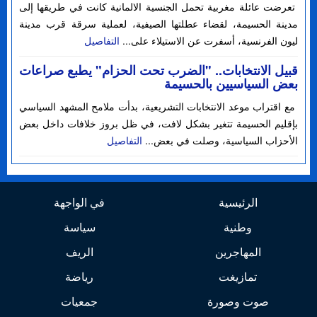
تعرضت عائلة مغربية تحمل الجنسية الالمانية كانت في طريقها إلى
مدينة الحسيمة، لقضاء عطلتها الصيفية، لعملية سرقة قرب مدينة
ليون الفرنسية، أسفرت عن الاستيلاء على...
التفاصيل
قبيل الانتخابات.. "الضرب تحت الحزام" يطبع صراعات
بعض السياسيين بالحسيمة
مع اقتراب موعد الانتخابات التشريعية، بدأت ملامح المشهد السياسي
بإقليم الحسيمة تتغير بشكل لافت، في ظل بروز خلافات داخل بعض
الأحزاب السياسية، وصلت في بعض...
التفاصيل
الرئيسية
في الواجهة
وطنية
سياسة
المهاجرين
الريف
تمازيغت
رياضة
صوت وصورة
جمعيات