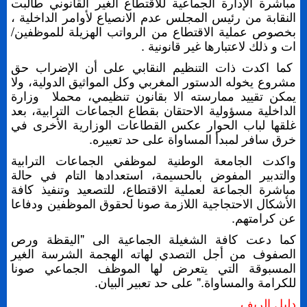
مباشرة الإدارة الجماعية للاقتطاع الغير القانوني طالبت
النقابة من رئيس المجلس عدم الانصياع لأوامر الداخلية ،
بخصوص عملية الاقتطاع من الرواتب الهزيلة للموظفين/
ات و ذلك لاعتبارها غير قانونية .
كما اكدت ذات التنظيم النقابي على أن الإضراب حق
مشروع يخوله الدستور المغربي وكل المواثيق الدولية، ولا
يمكن تقييد ممارسته الا بقانون تنظيمي، محملا وزارة
الداخلية مسؤولية الاحتقان بقطاع الجماعات الترابية، بعد
غلقها لباب الحوار عكس القطاعات الوزارية الأخرى في
خرق سافر لمبدأ المساواة على حد تعبيره.
واكدت الجامعة الوطنية لموظفي الجماعات الترابية
والتدبير المفوض بالحسيمة، استعدادها التام في حالة
مباشرة الجماعة لعملية الاقتطاع، للتصعيد وتنفيذ كافة
الأشكال الاحتجاجية اللازمة صونا لحقوق الموظفين ودفاعا
عن كرامتهم.
كما دعت كافة الشغيلة الجماعية الى "اليقظة ورص
الصفوف من أجل التصدي لهاته الهجمة الشرسة الغير
المسبوقة التي يتعرض لها الموظف الجماعي صونا
للكرامة والمساواة." على حد تعبير البيان.
دليل الريف