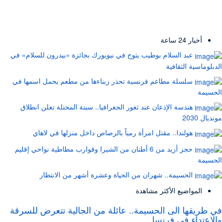
أخبار 24 ساعة
عبد السلام بوطيب يتوج في نيويورك بجائزة «بيدرون للسلام» في
الدبلوماسية الثقافية
سلسلة مطاعم فرنسية تحذر زبناءها من مطعم يحمل اسمها في
الحسيمة
هندسة الإذعان عند ثغور الجغرافيا.. سبتة المحتلة تعلن انطلاق
مونديال 2030
هولندا.. مقتل امرأة رمياً بالرصاص داخل منزلها في لاهاي
حجز أزيد من 6 أطنان من الشيرا وقوارب مطاطية نواحي إقليم
الحسيمة
الحسيمة.. شهران من الحياة وعشرة أشهر من الانتظار
المواضيع الأكثر مشاهدة
في طريقها الى الحسيمة.. عائلة من الجالية تتعرض للسرقة
والاعتداء في فرنسا