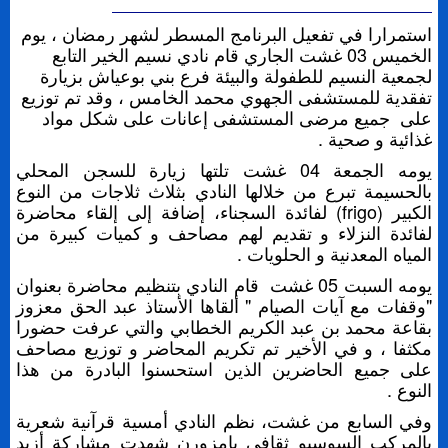
استمرارا في تفعيل البرنامج المسطر لشهر رمضان ، يوم
الخميس 03 غشت الجاري قام نادي نسيم الخير التابع
لجمعية النسيم للطفولة والبيئة فرع بني بوعياش بزيارة
تفقدية للمستشفى الجهوي محمد الخامس ، وقد تم توزيع
على جميع مرضى المستشفى إعانات على شكل مواد
غذائية و صحية .
يومه الجمعة 04 غشت تلتها زيارة للسجن المحلي
بالحسيمة تبرع من خلالها النادي بثلاث ثلاجات من النوع
الكبير (frigo) لفائدة السجناء، إضافة إلى إلقاء محاضرة
لفائدة النزلاء و تقديم لهم مصاحف و كميات كبيرة من
المياه المعدنية و الحلويات .
يومه السبت 05 غشت قام النادي بتنظيم محاضرة بعنوان
"وقفات مع آيات الصيام " ألقاها الأستاذ عبد الحق معزوز
بقاعة محمد بن عبد الكريم الخطابي والتي عرفت حضورا
مكثفا ، و في الأخير تم تكريم المحاضر و توزيع مصاحف
على جميع الحاضرين الذين استحسنوا البادرة من هذا
النوع .
وفي السابع من غشت، نظم النادي أمسية قرآنية شعرية
بالمركب السوسيو ثقافي بإمزورن شهدت مشاركة أزيد