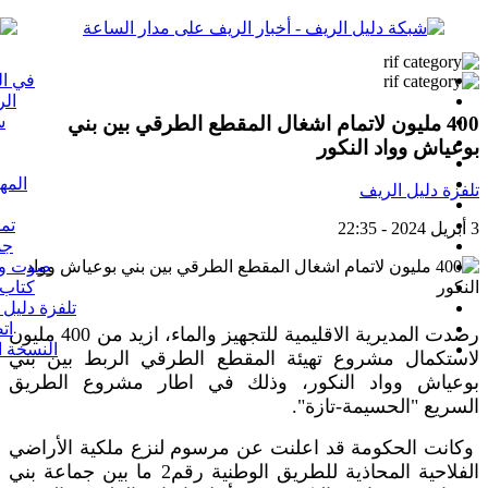
في ال
الر
400 مليون لاتمام اشغال المقطع الطرقي بين بني
س
بوعياش وواد النكور
المه
تلفزة دليل الريف
تم
3 أبريل 2024 - 22:35
جم
صوت و
كتاب 
تلفزة دليل 
ات
رصدت المديرية الاقليمية للتجهيز والماء، ازيد من 400 مليون
النسخة ا
لاستكمال مشروع تهيئة المقطع الطرقي الربط بين بني
بوعياش وواد النكور، وذلك في اطار مشروع الطريق
السريع "الحسيمة-تازة".
وكانت الحكومة قد اعلنت عن مرسوم لنزع ملكية الأراضي
الفلاحية المحاذية للطريق الوطنية رقم2 ما بين جماعة بني