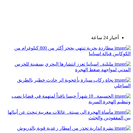
أخبار 24 ساعة
مطاردة بحرية تنتهي بحجز أكثر من 800 كيلوغرام من
الكوكايين قبالة اسبانيا
مليلية.. إسبانيا تعزز انتشارها البحري بسفينة للحرس
المدني لمواجهة ضغط الهجرة
نجاة ركاب سيارة بأعجوبة إثر حادث خطير بالطريق
الساحلي
الحسيمة.. 18 شهراً حبسا نافذاً لمتهمة في قضايا نصب
وتنظيم الهجرة السرية
مأساة الهجرة إلى سبتة.. عائلات مغربية تبحث عن أبنائها
بين المفقودين والجثث
نشرة انذارية تحذر من امطار رعدية قوية بالدريوش