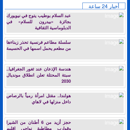
أخبار 24 ساعة
عبد السلام بوطيب يتوج في نيويورك
بجائزة «بيدرون للسلام» في
الدبلوماسية الثقافية
سلسلة مطاعم فرنسية تحذر زبناءها
من مطعم يحمل اسمها في الحسيمة
هندسة الإذعان عند ثغور الجغرافيا..
سبتة المحتلة تعلن انطلاق مونديال
2030
هولندا.. مقتل امرأة رمياً بالرصاص
داخل منزلها في لاهاي
حجز أزيد من 6 أطنان من الشيرا
وقوارب مطاطية نواحي إقليم