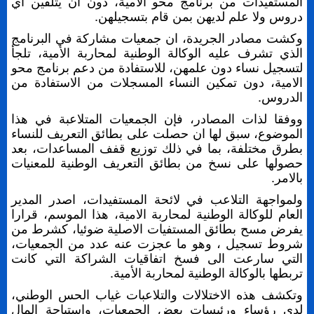
المستفيدات من برنامج محو الامية، دون ان يتلقين اي
دروس ولا علم لديهن بمن قام بتسجيلهن.
وكشت مصادر الجريدة، ان جمعيات مشاركة في البرنامج
الذي تشرف عليه الوكالة الوطنية لمحاربة الأمية، تلجأ
لتسجيل نساء دون علمهن، للاستفادة من دعم برنامج محو
الامية، دون تمكين النساء المسجلات من الاستفادة من
الدروس.
ووفقا لذات المصادر، فإن الجمعيات المتلاعبة في هذا
الموضوع، سبق لها ان حصلت على بطائق التعريف للنساء
بطرق مختلفة، بما في ذلك توزيع قفف المساعدات، بعد
حصولها على نسخ من بطائق التعريف الوطنية للمعنيات
بالامر.
ولمواجهة التلاعب في لائحة المستفيدات، اصدر المدير
العام للوكالة الوطنية لمحاربة الامية، هذا الموسم، قرارا
يفرض مسح بطائق المستفيات الاصلية ضوئيا، كشرط من
شروط تسجيل ، وهو ما عجزت عنه عدد من الجمعيات،
التي سارعت الى فسخ اتفاقيات الشراكة التي كانت
تربطها بالوكالة الوطنية لمحاربة الأمية.
وتكشف هذه الاختلالات والتلاعبات غياب الحس الوطني،
لدى رؤساء ورئيسات بعض الجمعيات، واستباحة المال