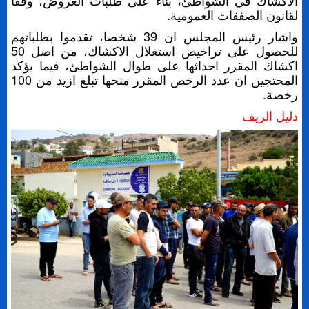
الاكشاك في الشواطئ، بناء على طلبات العروض، وفقا
لقانون الصفقات العمومية.
واشار رئيس المجلس ان 39 شخصا، تقدموا بطلباتهم
للحصول على تراخيص استغلال الاكشاك، من اصل 50
اكشاك المقرر احداثها على طوال الشواطئ، فيما يؤكد
المحتجين ان عدد الرخص المقرر منحها تبلغ ازيد من 100
رخصة.
دليل الريف