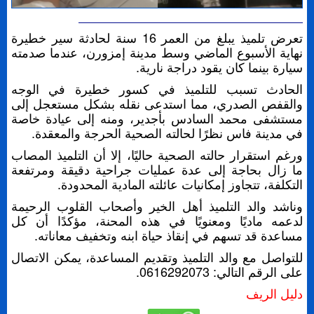
تعرض تلميذ يبلغ من العمر 16 سنة لحادثة سير خطيرة
نهاية الأسبوع الماضي وسط مدينة إمزورن، عندما صدمته
سيارة بينما كان يقود دراجة نارية.
الحادث تسبب للتلميذ في كسور خطيرة في الوجه
والقفص الصدري، مما استدعى نقله بشكل مستعجل إلى
مستشفى محمد السادس بأجدير، ومنه إلى عيادة خاصة
في مدينة فاس نظرًا لحالته الصحية الحرجة والمعقدة.
ورغم استقرار حالته الصحية حاليًا، إلا أن التلميذ المصاب
ما زال بحاجة إلى عدة عمليات جراحية دقيقة ومرتفعة
التكلفة، تتجاوز إمكانيات عائلته المادية المحدودة.
وناشد والد التلميذ أهل الخير وأصحاب القلوب الرحيمة
لدعمه ماديًا ومعنويًا في هذه المحنة، مؤكدًا أن كل
مساعدة قد تسهم في إنقاذ حياة ابنه وتخفيف معاناته.
للتواصل مع والد التلميذ وتقديم المساعدة، يمكن الاتصال
على الرقم التالي: 0616292073.
دليل الريف