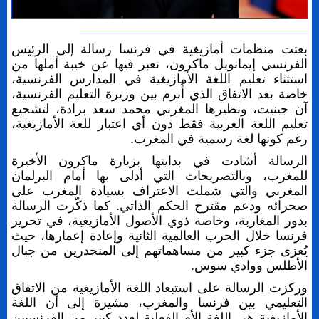
بعثت منظمات أمازيغية في فرنسا رسالة إلى الرئيس
الفرنسي إيمانويل ماكرون، تعبر فيها عن خيبة أملها من
استثناء تعليم اللغة الأمازيغية في المدارس الفرنسية،
خاصة بعد الاتفاق الذي أُبرم بين وزيرة التعليم الفرنسية،
آن جينيت، ونظيرها المغربي محمد سعد برادة، لتشجيع
تعليم اللغة العربية فقط دون أي اعتبار للغة الأمازيغية،
رغم كونها لغة رسمية في المغرب.
الرسالة أشادت في بدايتها بزيارة ماكرون الأخيرة
للمغرب، وبالتصريحات التي أدلى بها أمام البرلمان
المغربي والتي شملت الاعتراف بسيادة المغرب على
صحرائه ودعم مقترح الحكم الذاتي. كما ذكّرت الرسالة
بدور المغاربة، وخاصة ذوي الأصول الأمازيغية، في تحرير
فرنسا خلال الحرب العالمية الثانية وإعادة إعمارها، حيث
يُعزى جزء كبير من مساهماتهم إلى المنحدرين من جبال
الأطلس ووادي سوس.
وركزت الرسالة على استبعاد اللغة الأمازيغية من الاتفاق
التعليمي بين فرنسا والمغرب، مشيرة إلى أن اللغة
الأمازيغية هي اللغة الأم الفعلية لعدد كبير من الفرنسيين