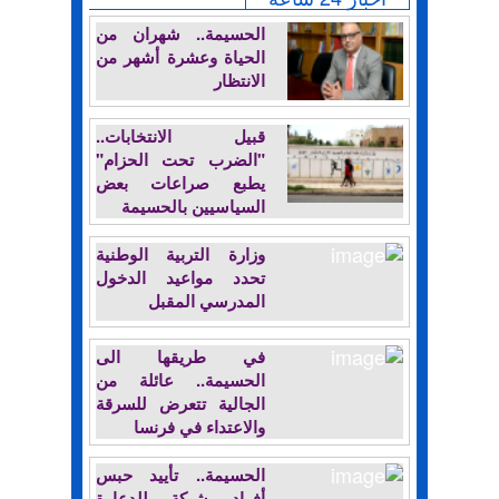
الحسيمة.. شهران من
الحياة وعشرة أشهر من
الانتظار
قبيل الانتخابات..
"الضرب تحت الحزام"
يطبع صراعات بعض
السياسيين بالحسيمة
وزارة التربية الوطنية
تحدد مواعيد الدخول
المدرسي المقبل
في طريقها الى
الحسيمة.. عائلة من
الجالية تتعرض للسرقة
والاعتداء في فرنسا
الحسيمة.. تأييد حبس
أفراد شبكة للدعارة