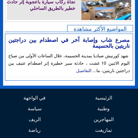
نجاة ركاب سيارة بأعجوبة إثر حادث
خطير بالطريق الساحلي
المواضيع الأكثر مشاهدة
مصرع شاب وإصابة آخر في اصطدام بين دراجتين
ناريتين بالحسيمة
شهد كورنيش صباديا بمدينة الحسيمة، خلال الساعات الأولى من صباح
اليوم الاثنين 10 غشت ، حادثة سير خطيرة إثر اصطدام عنيف بين
دراجتين ناريتين، ما...
التفاصيل
الرئيسية
في الواجهة
وطنية
سياسة
المهاجرين
الريف
تمازيغت
رياضة