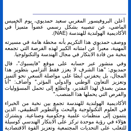
أعلن البروفيسور المغربي سعيد حمديوي، يوم الخميس
الماضي، عن تنصيبه بشكل رسمي عضواً متميزاً في
الأكاديمية الهولندية للهندسة (NAE).
ووصف حمديوي هذا التكريم بأنه محطة هامة في مسيرته
المهنية، معبراً عن امتنانه الكبير لهذه الفرصة التي تجمعه
بنخبة من قادة الابتكار في مجال الهندسة والتكنولوجيا.
وفي منشور عبر حسابه على موقع "فايسبوك"، قال
حمديوي: "هذا الشرف لا يعزز فقط التزامي بتطوير هذا
المجال، بل يحفزني أيضًا على مواصلة السعي نحو التميز
وتعزيز التعاون الوطني والدولي المؤثر." وأضاف: "أنا
ممتن بصدق لهذا التقدير، وأتطلع إلى تحمل المسؤوليات
والفرص التي يحملها هذا المنصب."
الأكاديمية الهولندية للهندسة تجمع بين نخبة من الخبراء
في العلوم التكنولوجية والبحث والتطوير التطبيقي، الذين
ينتمون إلى منظمات علمية وحكومية وصناعية. ويشترك
هؤلاء في رؤية موحدة تركز على الابتكار الهندسي كوسيلة
للتغلب على التحديات المجتمعية وتعزيز القوة الاقتصادية