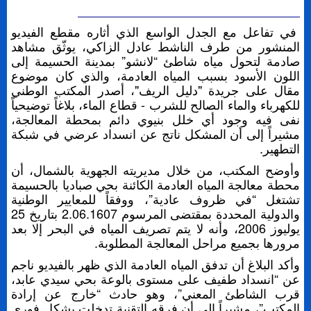
في تفاعل مع الجدل الواسع الذي أثاره مقطع الفيديو
المنشور من طرف الناشط عادل الزاكي، يوثّق مشاهد
صادمة لتحول مياه شاطئ “لانشو” بمدينة الحسيمة إلى
اللون الأسود بسبب المياه العادمة، والذي كان موضوع
مقال على جريدة "دليل الريف"، أصدر المكتب الوطني
للكهرباء والماء الصالح للشرب - قطاع الماء، بلاغاً توضيحياً
نفى فيه وجود أي خلل بنيوي دائم بمحطة المعالجة،
مشيراً إلى أن المشكل ناتج عن انسداد عرضي في شبكة
التطهير.
وأوضح المكتب، من خلال مديريته الجهوية بالشمال، أن
محطة معالجة المياه العادمة الكائنة بحي صباديا بالحسيمة
تشتغل “في ظروف عادية”، ووفقاً للمعايير الوطنية
والدولية المحددة بمقتضى المرسوم 2.06.1607 بتاريخ 25
يوليوز 2006، وأنه لا يتم تصريف المياه في البحر إلا بعد
مرورها بجميع مراحل المعالجة المطلوبة.
وأكد البلاغ أن تدفق المياه العادمة الذي ظهر بالفيديو ناجم
عن “انسداد طفيف على مستوى بالوعة بحي سيدي عابد،
قرب الشاطئ المعني”، وهو حادث “خارج عن إرادة
المكتب”، مشيراً إلى أن فرقه التقنية تدخلت بشكل فوري