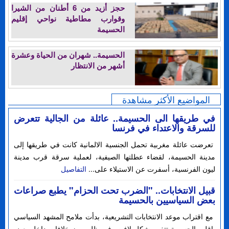
حجز أزيد من 6 أطنان من الشيرا
وقوارب مطاطية نواحي إقليم
الحسيمة
الحسيمة.. شهران من الحياة وعشرة
أشهر من الانتظار
المواضيع الأكثر مشاهدة
في طريقها الى الحسيمة.. عائلة من الجالية تتعرض
للسرقة والاعتداء في فرنسا
تعرضت عائلة مغربية تحمل الجنسية الالمانية كانت في طريقها إلى
مدينة الحسيمة، لقضاء عطلتها الصيفية، لعملية سرقة قرب مدينة
ليون الفرنسية، أسفرت عن الاستيلاء على...
التفاصيل
قبيل الانتخابات.. "الضرب تحت الحزام" يطبع صراعات
بعض السياسيين بالحسيمة
مع اقتراب موعد الانتخابات التشريعية، بدأت ملامح المشهد السياسي
بإقليم الحسيمة تتغير بشكل لافت، في ظل بروز خلافات داخل بعض