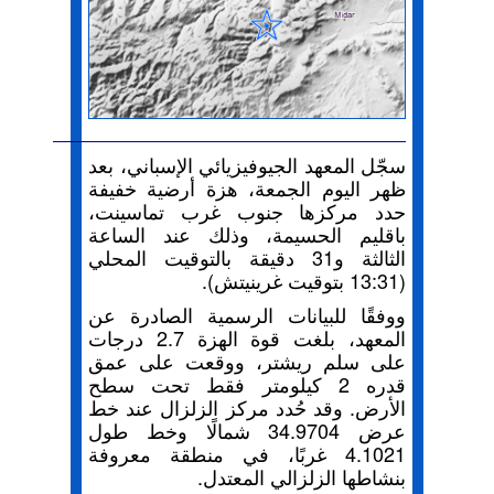
سجّل المعهد الجيوفيزيائي الإسباني، بعد
ظهر اليوم الجمعة، هزة أرضية خفيفة
حدد مركزها جنوب غرب تماسينت،
باقليم الحسيمة، وذلك عند الساعة
الثالثة و31 دقيقة بالتوقيت المحلي
(13:31 بتوقيت غرينيتش).
ووفقًا للبيانات الرسمية الصادرة عن
المعهد، بلغت قوة الهزة 2.7 درجات
على سلم ريشتر، ووقعت على عمق
قدره 2 كيلومتر فقط تحت سطح
الأرض. وقد حُدد مركز الزلزال عند خط
عرض 34.9704 شمالًا وخط طول
4.1021 غربًا، في منطقة معروفة
بنشاطها الزلزالي المعتدل.