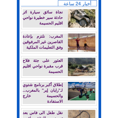
أخبار 24 ساعة
نجاة سائق سيارة اثر
حادثة سير خطيرة نواحي
اقليم الحسيمة
المغرب: نلتزم بإعادة
القاصرين غير المرفوقين
وفق التعليمات الملكية
العثور على جثة فلاح
قرب مقبرة نواحي اقليم
الحسيمة
إطلاق أكبر برنامج شتوي
لـ"رايان إير" بالمغرب...
والحسيمة خارج
الاستفادة
نقل طفل الى فاس بعد
تعرضه للدغة افعى