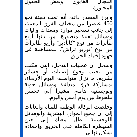
المجال الغابوي وبعض الحقول
المجاورة.
وأبرز المصدر ذاته، أنه تمت تعبئة نحو
450 عنصرا من مختلف الفرق المعنية،
إلى جانب تسخير موارد ومعدات وآليات
ووسائل تقنية متطورة، من بينها أربع
طائرات من نوع “كانادير” وأربع طائرات
من نوع “توربو تراش”، للمساهمة في
جهود إخماد الحريق.
وسجل أن عمليات التدخل، التي مكنت
من تجنب وقوع إصابات أو خسائر
بشرية، ما تزال متواصلة، اليوم الأربعاء،
بمشاركة فرق ميدانية ووسائل جوية
ولوجستية هامة، مشيرا إلى تحسن
ملحوظ بين يوم أمس واليوم.
وخلصت الوكالة الوطنية للمياه والغابات
إلى أن جميع الموارد البشرية والوسائل
اللوجستية تظل معبأة إلى حين
السيطرة الكاملة على الحريق وإخماده
بشكل نهائي.