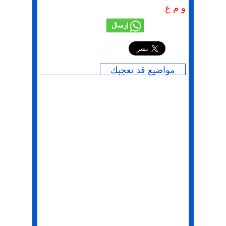
و م ع
إرسال
مواضيع قد تعجبك