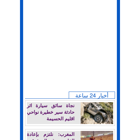
أخبار 24 ساعة
نجاة سائق سيارة اثر
حادثة سير خطيرة نواحي
اقليم الحسيمة
المغرب: نلتزم بإعادة