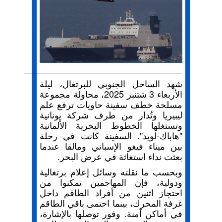
شهد الساحل الجنوبي للبرتغال، ليلة
الأربعاء 3 شتنبر 2025، محاولة مجموعة
مسلحة خطف سفينة حاويات ترفع علم
ليبيريا وتُدار من طرف شركة يونانية
وتستغلها الخطوط البحرية الألمانية
"هاباك-لويد". السفينة كانت في رحلة
بين ميناء فيغو الإسباني ومالقا عندما
بعثت نداء استغاثة في عرض البحر.
وبحسب ما نقلته وسائل إعلام برتغالية
ودولية، فإن المهاجمين تمكنوا من
احتجاز اثنين من أفراد الطاقم داخل
غرفة المحرك، بينما احتمى باقي الطاقم
في أماكن آمنة. وفور توصلها بالإشارة،