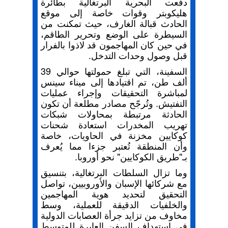
دفعت البحرية البرتغالية بطائرة
هليكوبتر وقوات خاصة إلى موقع
الحادث قبالة الغارف، حيث تمكنت من
السيطرة على الوضع وتحرير الطاقم،
في حين كان المهاجمون قد لاذوا بالفرار
قبل وصول وحدات التدخل.
السفينة، التي تبلغ حمولتها حوالي 39
ألف طن، تم اقتيادها إلى ميناء سينس
لمباشرة التحقيقات وإجراء عمليات
التفتيش. وتُرجّح مصادر مطلعة أن تكون
الحادثة مرتبطة بمحاولات شبكات
تهريب المخدرات استعادة شحنات
كوكايين مخزنة في الحاويات، خاصة
وأن المنطقة تُعتبر جزءا مما يُعرف
بـ"طريق الكوكايين" نحو أوروبا.
وما تزال السلطات البرتغالية، بتنسيق
مع شركائها الإسبان والأوروبيين، تواصل
التحقيق لتحديد هوية المهاجمين
والخلفيات الدقيقة للعملية، وسط
مخاوف من تزايد جرأة العصابات الدولية
في استهداف السفن العابرة للمتوسط