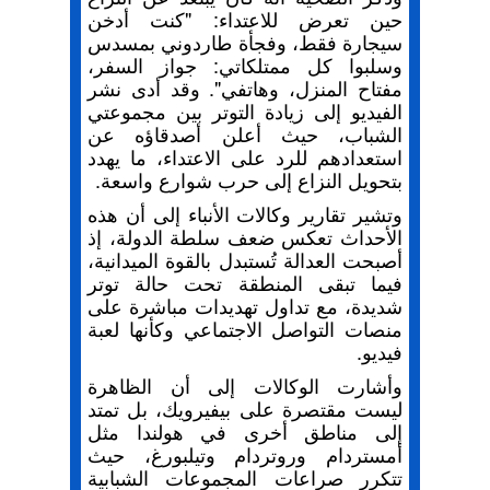
حين تعرض للاعتداء: "كنت أدخن
سيجارة فقط، وفجأة طاردوني بمسدس
وسلبوا كل ممتلكاتي: جواز السفر،
مفتاح المنزل، وهاتفي". وقد أدى نشر
الفيديو إلى زيادة التوتر بين مجموعتي
الشباب، حيث أعلن أصدقاؤه عن
استعدادهم للرد على الاعتداء، ما يهدد
بتحويل النزاع إلى حرب شوارع واسعة.
وتشير تقارير وكالات الأنباء إلى أن هذه
الأحداث تعكس ضعف سلطة الدولة، إذ
أصبحت العدالة تُستبدل بالقوة الميدانية،
فيما تبقى المنطقة تحت حالة توتر
شديدة، مع تداول تهديدات مباشرة على
منصات التواصل الاجتماعي وكأنها لعبة
فيديو.
وأشارت الوكالات إلى أن الظاهرة
ليست مقتصرة على بيفيرويك، بل تمتد
إلى مناطق أخرى في هولندا مثل
أمستردام وروتردام وتيلبورغ، حيث
تتكرر صراعات المجموعات الشبابية