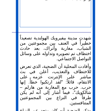
شهدت مدينة بيفيرويك الهولندية تصعيداً
خطيراً في العنف بين مجموعتين من
الشباب، مغاربة وأتراك، بعد حادث
اختطاف تم تصويره وتداوله على وسائل
التواصل الاجتماعي.
وأفادت المحلية أن الضحية، الذي تعرض
للاختطاف والتعذيب، أعلن في بث
مباشر على الإنترنت عزمه على
الانتقام، قائلاً: "لقد ارتكبوا خطأً. إنها
حرب. حرب مع المغاربة من هارلم –
شالكويك"، فيما أشار إلى أنه لم يكن
طرفاً في النزاع بين المجموعتين
المتنافستين.
وذكر الضحية أنه كان يبتعد عن النزاع