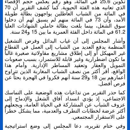
تكوين 25.6 في المائة، وهو رقم يعكس حجم الإقصاء
الذي تعانيه هذه الفئة الحيوية. كما كشف التقرير أن 70
في المائة من الشباب العاطلين يواجهون بطالة طويلة
الأمد، وأن 73 في المائة منهم لم يسبق لهم أن دخلوا
سوق الشغل، بينما بلغت بطالة حاملي الشهادات العليا
61.2 في المائة داخل الفئة العمرية ما بين 15 و24 سنة.
وأشار المجلس إلى أن غياب البدائل وفرص التشغيل
المنظمة يدفع العديد من الشباب إلى العمل في القطاع
غير المهيكل أو إلى إطلاق مشاريع مقاولاتية صغيرة غالباً
ما تكون اضطرارية وغير قابلة للاستمرار، بسبب صعوبات
التمويل والعقار وتعقيد المساطر الإدارية. وأمام هذا
الواقع، أقر أكثر من نصف الشباب المغاربة الذين تتراوح
أعمارهم بين 18 و29 سنة أنهم فكروا في الهجرة بحثاً عن
فرص أفضل.
كما حذر التقرير من تداعيات هذه الوضعية على التماسك
الاجتماعي، إذ يؤدي انسداد آفاق الشغل والإدماج إلى
عزوف الشباب عن المشاركة في الحياة العامة، ويجعلهم
أكثر عرضة لخطابات التطرف والعدمية، مما يشكل خطراً
على الاستقرار المجتمعي.
وفي ختام تقريره، دعا المجلس إلى وضع استراتيجية