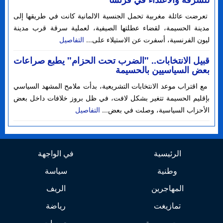
تعرضت عائلة مغربية تحمل الجنسية الالمانية كانت في طريقها إلى
مدينة الحسيمة، لقضاء عطلتها الصيفية، لعملية سرقة قرب مدينة
ليون الفرنسية، أسفرت عن الاستيلاء على...
التفاصيل
قبيل الانتخابات.. "الضرب تحت الحزام" يطبع صراعات
بعض السياسيين بالحسيمة
مع اقتراب موعد الانتخابات التشريعية، بدأت ملامح المشهد السياسي
بإقليم الحسيمة تتغير بشكل لافت، في ظل بروز خلافات داخل بعض
الأحزاب السياسية، وصلت في بعض...
التفاصيل
الرئيسية
في الواجهة
وطنية
سياسة
المهاجرين
الريف
تمازيغت
رياضة
صوت وصورة
جمعيات