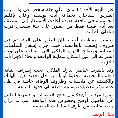
عُثر، اليوم الأحد 17 ماي، على جثة شخص في واد قرب
الطريق الساحلي بجماعة آيت يوسف وعلي بإقليم
الحسيمة، في واقعة جديدة أعادت الاستنفار إلى المنطقة
بعد أيام قليلة فقط من العثور على جثة سبعيني قرب
شاطئ الطايث.
وحسب معطيات أولية، فإن العثور على الجثة تم في
ظروف وُصفت بالغامضة، حيث جرى إشعار السلطات
المحلية ومصالح الدرك الملكي التي انتقلت على وجه
السرعة إلى عين المكان لمعاينة الواقعة واتخاذ الإجراءات
اللازمة.
وقد باشرت عناصر الدرك الملكي، تحت إشراف النيابة
العامة المختصة، تحقيقا أوليا من أجل تحديد هوية الهالك
والكشف عن ملابسات وظروف الوفاة، خاصة في ظل
عدم توفر معطيات رسمية دقيقة إلى حدود الساعة.
ومن المرتقب أن تكشف نتائج التحقيقات والتشريح الطبي
عن تفاصيل أوضح بخصوص هذه الواقعة التي ما تزال
محط متابعة من طرف السلطات المختصة.
دليل الريف