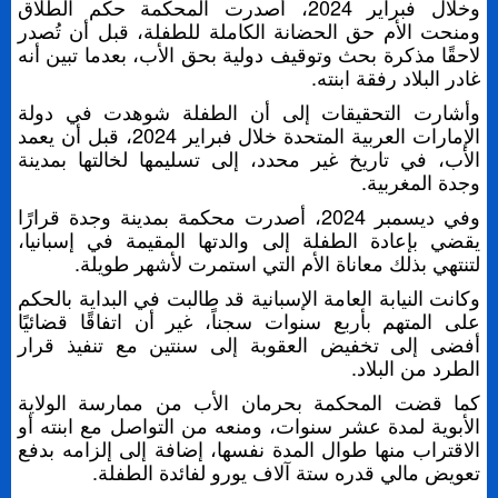
وخلال فبراير 2024، أصدرت المحكمة حكم الطلاق
ومنحت الأم حق الحضانة الكاملة للطفلة، قبل أن تُصدر
لاحقًا مذكرة بحث وتوقيف دولية بحق الأب، بعدما تبين أنه
غادر البلاد رفقة ابنته.
وأشارت التحقيقات إلى أن الطفلة شوهدت في دولة
الإمارات العربية المتحدة خلال فبراير 2024، قبل أن يعمد
الأب، في تاريخ غير محدد، إلى تسليمها لخالتها بمدينة
وجدة المغربية.
وفي ديسمبر 2024، أصدرت محكمة بمدينة وجدة قرارًا
يقضي بإعادة الطفلة إلى والدتها المقيمة في إسبانيا،
لتنتهي بذلك معاناة الأم التي استمرت لأشهر طويلة.
وكانت النيابة العامة الإسبانية قد طالبت في البداية بالحكم
على المتهم بأربع سنوات سجناً، غير أن اتفاقًا قضائيًا
أفضى إلى تخفيض العقوبة إلى سنتين مع تنفيذ قرار
الطرد من البلاد.
كما قضت المحكمة بحرمان الأب من ممارسة الولاية
الأبوية لمدة عشر سنوات، ومنعه من التواصل مع ابنته أو
الاقتراب منها طوال المدة نفسها، إضافة إلى إلزامه بدفع
تعويض مالي قدره ستة آلاف يورو لفائدة الطفلة.