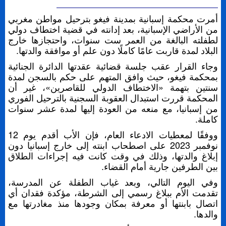
أمرت محكمة إسبانية بمدينة فيغو بترحيل مواطن مغربي
من الأراضي الإسبانية، بعد إدانته في قضية اختطاف دولي
لطفلته البالغة من العمر ست سنوات، واحتجازها خارج
البلاد لمدة قاربت عامًا كاملًا دون علم أو موافقة والدتها.
وجاء القرار عقب جلسة قضائية عقدتها الدائرة الجنائية
بمحكمة فيغو، حيث وافق المتهم على حكم بالسجن لمدة
سنتين بتهمة «الاختطاف الدولي للقاصرين»، غير أن
المحكمة قررت استبدال العقوبة السجنية بالترحيل الفوري
من إسبانيا، مع منعه من العودة إليها لمدة عشر سنوات
كاملة.
ووفقًا لمعطيات الادعاء العام، فإن الأب أقدم يوم 12
نوفمبر 2023 على اصطحاب ابنته إلى خارج إسبانيا دون
إبلاغ والدتها، وذلك في وقت كانت فيه إجراءات الطلاق
بين الطرفين جارية أمام القضاء.
وفي اليوم التالي، وبعد غياب الطفلة عن المدرسة،
تقدمت الأم ببلاغ رسمي إلى الشرطة، مؤكدة فقدان أي
اتصال بابنتها أو معرفة بمكان وجودها منذ مغادرتها مع
والدها.