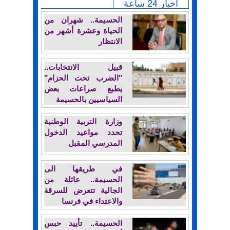
أخبار 24 ساعة
الحسيمة.. شهران من
الحياة وعشرة أشهر من
الانتظار
قبيل الانتخابات..
"الضرب تحت الحزام"
يطبع صراعات بعض
السياسيين بالحسيمة
وزارة التربية الوطنية
تحدد مواعيد الدخول
المدرسي المقبل
في طريقها الى
الحسيمة.. عائلة من
الجالية تتعرض للسرقة
والاعتداء في فرنسا
الحسيمة.. تأييد حبس