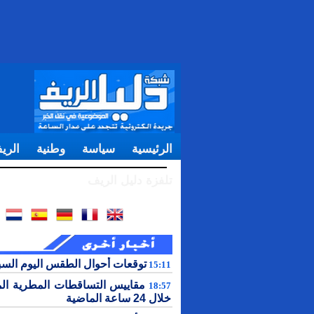
الرئيسية
سياسة
وطنية
الري
تلفزة دليل الريف
توقعات أحوال الطقس اليوم الس
15:11
مقاييس التساقطات المطرية ال
18:57
خلال 24 ساعة الماضية