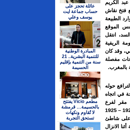
بد الكريم
عائلة تحجز على
 فتخ نقاش
حساب جماعة ايت
يوسف وعلي
رد الطبيعة
نفس الموقع
سد، انتقل
مة الريفية
خي، وقد كان
المبادرة الوطنية
للتنمية البشرية.. 21
وحات مفصلة
سنة من التنمية بإقليم
 بالمغرب.
الحسيمة
ترافع حوله
ة في اتجاه
مطعم Vicio يفتتح
مقر لفرع
بالحسيمة… قرمشة
المحكمة و إدارة تابعة لحكومة الريف ما بين سنتي 1921 – 1925
لا تُقاوم ونكهات
تستحق التجربة
ة على شاطئ
ثنا الانزال