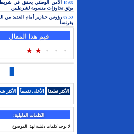
الأمن الوطني يحقق في شريط 
19:33
يوثق تجاوزات منسوبة لشرطيين
رؤوس خنازير أمام العديد من ال
09:53
بفرنسا
قيم هذا المقال
الأكثر تعليقا
الأعلى تقييماً
الأكثر شع
الكلمات الدليلية:
لا يوجد كلمات دليلية لهذا الموضوع