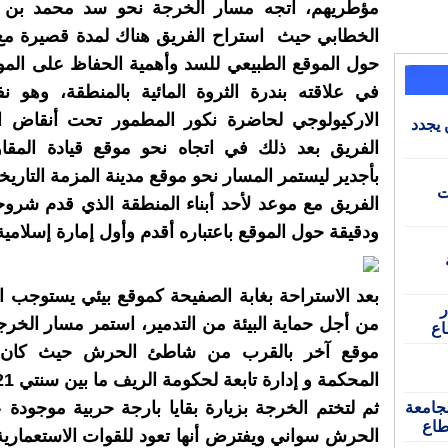
مؤطريهم، اتجه مسار الخرجة نحو سد محمد بن ع
الخطابي حيث استراح الفريق هناك لمدة قصيرة مع
حول الموقع الطبيعي للسد وأهمية الحفاظ على الموا
في علاقته بندرة الثروة المائية بالمنطقة، وهو 
الاركيولوجي لحاضرة نكور المطمور تحت أنقاض ال
 يجدد
الفريق بعد ذلك في اتجاه نحو موقع قيادة المقاو
بأجدير ليستمر المسار نحو موقع مدينة المزمة التاري
ت
الفريق مع موعد لأحد أبناء المنطقة الذي قدم شر
ودقيقة حول الموقع باعتباره أقدم وأول إمارة إسلامية
بعد الاستراحة بغابة الصفيحة كموقع بيئي يستوجب ال
ر
من أجل حماية البيئة من التدمير، استمر مسار الخرج
اع
موقع آخر بالقرب من شاطئ الحرش حيث كان 
لجامعة
ثم لتختم الخرجة بزيارة بقايا بارجة حربية موجود
طاع
الحرش سواني ويفترض أنها تعود للقوات الاستعمارية أ