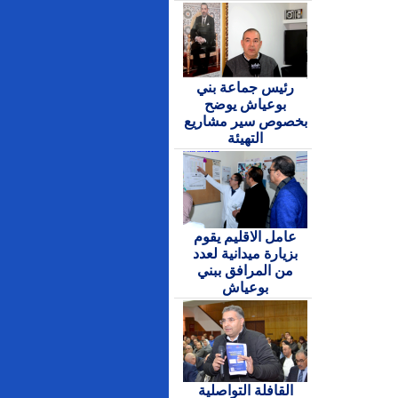
رئيس جماعة بني
بوعياش يوضح
بخصوص سير مشاريع
التهيئة
عامل الاقليم يقوم
بزيارة ميدانية لعدد
من المرافق ببني
بوعياش
القافلة التواصلية