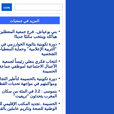
بحث
المزيد في جمعيات
بني بوعياش.. فرع جمعية المعطلين
هياكله وينتخب مكتبًا جديدًا
دورة تكوينية بثانوية الخوارزمي في
"التربية الإعلامية" وحماية المعطيا
الشخصية
انتخاب فكري بنعلي رئيساً لجمعية
الأعمال الاجتماعية لموظفي جماعة
الحسيمة
دورة تكوينية بالحسيمة لتأطير التجا
ومواكبتهم في مواجهة تحديات القط
بنموسى : 3.2 في المئة من سكان
المغرب يتحدثون "تريفيت"
الحسيمة ..تجديد المكتب الإقليمي ل
الوطنية للصحة وتكريم عاملين بالق