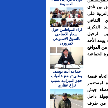
ؤسستين
الحسيمة
يق بين نادي
لتربية على
دي الثقافي
د الذكرى
اراء المواطنين حول
سين لرحيل
اسعار الاضاحي
بالسوق الاسبوعي
يومه الأحد
لامزورن
عة من المواقع
رة الجماعية
جماعة آيت يوسف
تجاه قصبة
وعلي توضح خلفيات
حجز الميزانية بسبب
رة للمستعمر
نزاع عقاري
عضاء جيش
جولة داخل
يذ من طرف