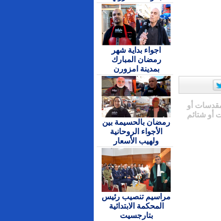
اجواء بداية شهر
رمضان المبارك
بمدينة امزورن
مقدسات أو
 أو شتائم
رمضان بالحسيمة بين
الأجواء الروحانية
ولهيب الأسعار
مراسيم تنصيب رئيس
المحكمة الابتدائية
بتارجسيت