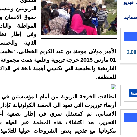
السنوي للم
فيديو
التربويتين وبتنس
حقوق الانسان وا
مساجد
المواطنة والنا
وفي إطار تخلي
الثانية والخم
الأمير مولاي موحند بن عبد الكريم الخطابي، ’نظمت 
2.00
01 مارس 2015 خرجة تربوية وعلمية همت مجمو
التاريخية والطبيعية التي تكتسي أهمية بالغة في الذاك
للمنطقة.
بية
انطلقت الخرجة التربوية من أمام المؤسستين في ا
أربعاء توريرت التي تعود الى الحقبة الكولونيالة كإدا
الاسباني، ثم كمعتقل سري في إطار تصفية أ
التحرير، بعد اكتشاف هذه المعلمة عبر القيام ب
مكوناتها مع تقديم بعض الشروحات حولها للتلام