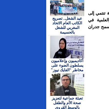
 تنتمي إلى
عيد الشغل.. تصريح
العلمية في
الكاتب العام الاتحاد
تسمح جدران
المغربي للشغل
بالحسيمة
أكاديميون وإعلاميون
يسلطون الضوء على
مخاطر “الفايك نيوز”
تعبئة جماعية لتعزيز
صحة الأم والطفل
بالوسط القروي