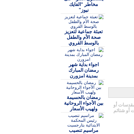
مخاطر “الفايك
نيوز”
تعبئة جماعية لتعزيز
صحة الأم والطفل
بالوسط القروي
اجواء بداية شهر
رمضان المبارك
بمدينة امزورن
رمضان بالحسيمة
بين الأجواء الروحانية
مقدسات أو
ولهيب الأسعار
 أو شتائم
مراسيم تنصيب