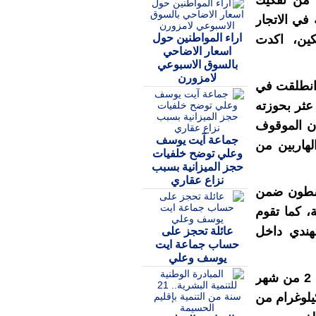
 من تفكيك
ي الاتجار
اراء المواطنين حول
ين، اكدت
اسعار الاضاحي
بالسوق الاسبوعي
لامزورن
انطلقت في
شخص عثر بحوزته
ن الموقوف
جماعة آيت يوسف
هاربين من
وعلي توضح خلفيات
حجز الميزانية بسبب
نزاع عقاري
نشطون ضمن
، كما تقوم
هندي داخل
عائلة تحجز على
حساب جماعة ايت
يوسف وعلي
وضبطت الشرطة في حوزة عضوين من الشبكة في 2 من شهر
لجاري، 100 الف من اقراص النشوة و 1.2 كيلوغرام من