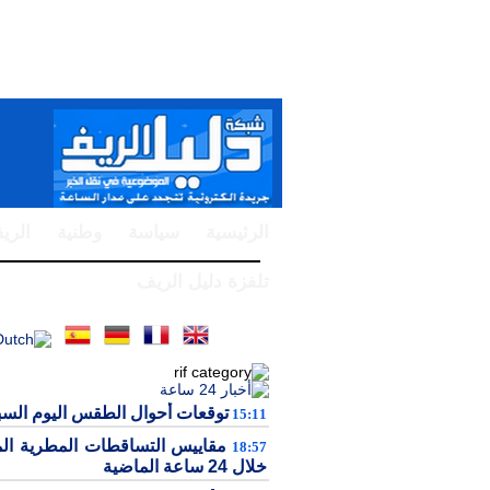
الرئيسية
سياسة
وطنية
الري
تلفزة دليل الريف
توقعات أحوال الطقس اليوم الس
15:11
مقاييس التساقطات المطرية ال
18:57
خلال 24 ساعة الماضية