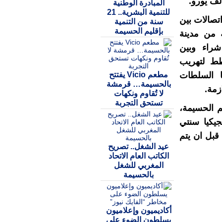
المبادرة الوطنية
للتنمية البشرية.. 21
تصالات بين
سنة من التنمية
بإقليم الحسيمة
شخص يبلغ من العمر 38 سنة من مدينة
شراء وبين
طط لتهريب
مطعم Vicio يفتتح
 السلطات
بالحسيمة… قرمشة
ازمة.
لا تُقاوم ونكهات
تستحق التجربة
م الحسيمة،
يكيا سنتي
200 و2009، كما هرب من سجن وجدة سنة 2010 قبل ان يتم
عيد الشغل.. تصريح
الكاتب العام الاتحاد
المغربي للشغل
بالحسيمة
أكاديميون وإعلاميون
يسلطون الضوء على