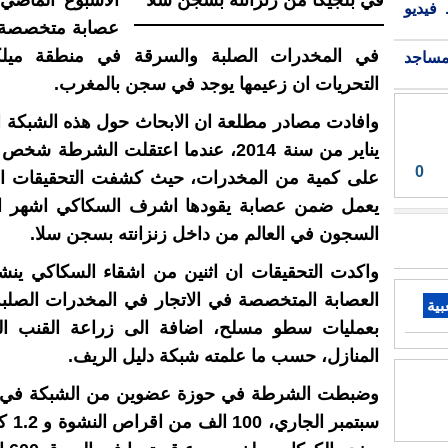
الاسبوع الماضي
فيديو
عصابة متخصصة ف
في المخدرات الصلبة والسرقة في منطقة ميلك
مساجد
التحريات ان زعيمها يوجد في سجن بالمغرب.
وافادت مصادر مطلعة ان الابحاث حول هذه الشبكة 
يناير من سنة 2014، عندما اعتقلت الشرطة 
0
على كمية من المخدرات، حيث كشفت التحقيقات ا
يعمل ضمن عصابة يقودها اشرف السكاكي اشهر ال
السجون في العالم من داخل زنزانته بسجن سلا.
واكدت التحقيقات ان اثنين من اشقاء السكاكي ي
العصابة المتخصصة في الاتجار في المخدرات الصلبة
بية
بعمليات سطو مسلح، اضافة الى زراعة القنب ال
المنازل، حسب ما علمته شبكة دليل الريف.
سبتمبر ا