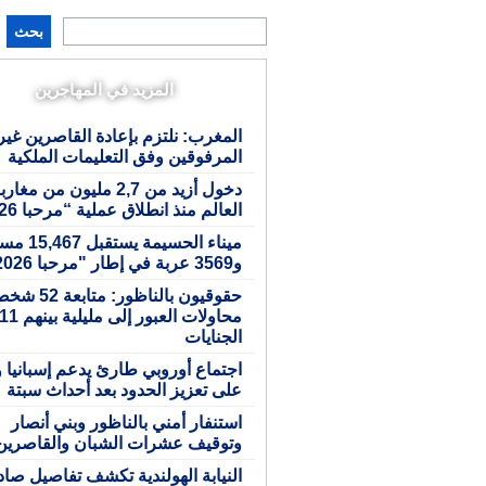
بحث
المزيد في المهاجرين
المغرب: نلتزم بإعادة القاصرين غير
المرفوقين وفق التعليمات الملكية
دخول أزيد من 2,7 مليون من مغار
العالم منذ انطلاق عملية “مرحبا 2026”
ميناء الحسيمة يستق
و3569 عربة في إطار "مرحبا 2026"
حقوقيون بالناظور: م
الجنايات
اجتماع أوروبي طارئ يدعم إسبانيا 
على تعزيز الحدود بعد أحداث سبتة
استنفار أمني بالناظور وبني أنصار
وتوقيف عشرات الشبان والقاصرين
النيابة الهولندية تكشف تفاصيل صا