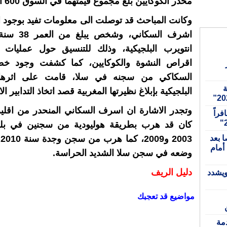
مخدر الكوكايين بلغ مجموع قيمتهما في السوق 600 الف يورو.
وكانت المباحث قد توصلت الى معلومات تفيد بوجود ا
اشرف السكاني، و
انتويرب البلجيكية، وذلك للتنسيق حول عمليات 
اقراص النشوة والكوكايين، كما كشفت وجود خ
السكاكي من سجنه في سلا، قامت على اثرها
بة
البلجيكية بإبلاغ نظيرتها المغربية قصد اتخاذ التدابير ال
وتجدر الاشارة ان اسرف السكاني المنحدر من اقلي
بل 15,467 مسافراً
كان قد هرب بطريقة هوليودية من سجنين في بلج
تابعة 52 شخصا بعد
3
محاولات العبور إلى مليلية بينهم 11 أمام
وضعه في سجن سلا الشديد الحراسة.
دليل الريف
ويشدد
مواضيع قد تعجبك
دمة