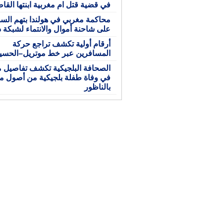
في قضية قتل ام مغربية ابنتها القا
محاكمة مغربي في هولندا بتهم الس
على شاحنة أموال والانتماء لشبكة د
أرقام أولية تكشف تراجع حركة
المسافرين عبر خط موتريل–الحسي
الصحافة البلجيكية تكشف تفاصيل م
في وفاة طفلة بلجيكية من أصول مغ
بالناظور