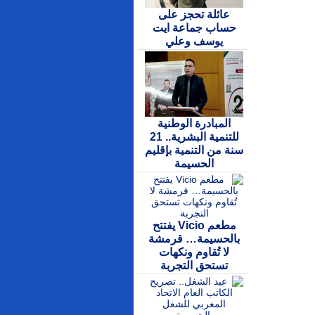
عائلة تحجز على
حساب جماعة ايت
يوسف وعلي
المبادرة الوطنية
للتنمية البشرية.. 21
سنة من التنمية بإقليم
الحسيمة
مطعم Vicio يفتتح
بالحسيمة… قرمشة
لا تُقاوم ونكهات
تستحق التجربة