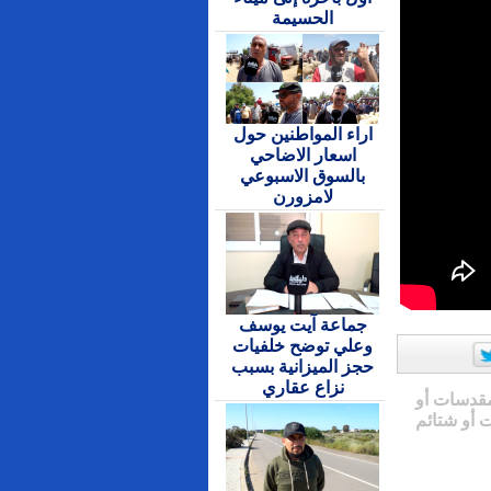
الحسيمة
اراء المواطنين حول
اسعار الاضاحي
بالسوق الاسبوعي
لامزورن
جماعة آيت يوسف
وعلي توضح خلفيات
حجز الميزانية بسبب
نزاع عقاري
مقدسات أو
 أو شتائم