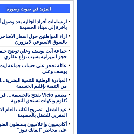
المزيد في صوت وصورة
ارتسامات أفراد الجالية بعد وصول 
باخرة إلى ميناء الحسيمة
اراء المواطنين حول اسعار الاضاحي
بالسوق الاسبوعي لامزورن
جماعة آيت يوسف وعلي توضح خلف
حجز الميزانية بسبب نزاع عقاري
عائلة تحجز على حساب جماعة ايت
يوسف وعلي
من التنمية بإقليم الحسيمة
مطعم Vicio يفتتح بالحسيمة… 
تُقاوم ونكهات تستحق التجربة
عيد الشغل.. تصريح الكاتب العام الات
المغربي للشغل بالحسيمة
أكاديميون وإعلاميون يسلطون الضو
على مخاطر “الفايك نيوز”