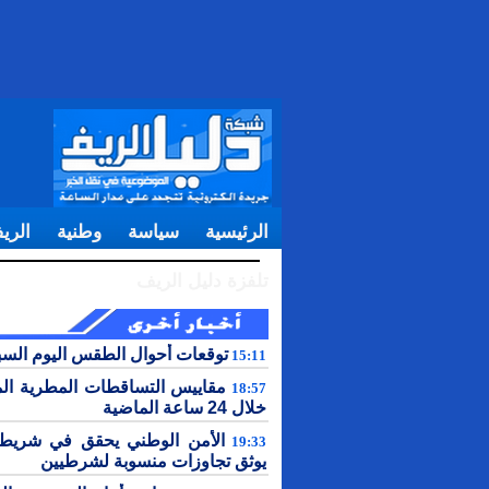
الرئيسية
سياسة
وطنية
الري
تلفزة دليل الريف
توقعات أحوال الطقس اليوم الس
15:11
مقاييس التساقطات المطرية ال
18:57
خلال 24 ساعة الماضية
الأمن الوطني يحقق في شريط 
19:33
يوثق تجاوزات منسوبة لشرطيين