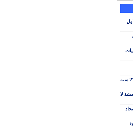
أول
يات
المبادرة الوطنية للتنمية البشرية.. 21 سنة
قرمشة لا
حاد
ء