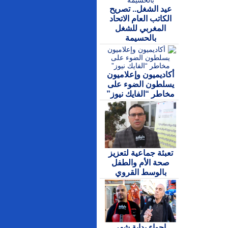
عيد الشغل.. تصريح
الكاتب العام الاتحاد
المغربي للشغل
بالحسيمة
أكاديميون وإعلاميون
يسلطون الضوء على
مخاطر “الفايك نيوز”
تعبئة جماعية لتعزيز
صحة الأم والطفل
بالوسط القروي
اجواء بداية شهر