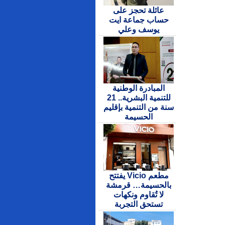
عائلة تحجز على
حساب جماعة ايت
يوسف وعلي
المبادرة الوطنية
للتنمية البشرية.. 21
سنة من التنمية بإقليم
الحسيمة
مطعم Vicio يفتتح
بالحسيمة… قرمشة
لا تُقاوم ونكهات
تستحق التجربة