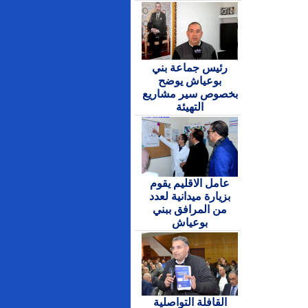
رئيس جماعة بني
بوعياش يوضح
بخصوص سير مشاريع
التهيئة
عامل الاقليم يقوم
بزيارة ميدانية لعدد
من المرافق ببني
بوعياش
القافلة التواصلية