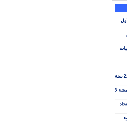
أول
يات
المبادرة الوطنية للتنمية البشرية.. 21 سنة
قرمشة لا
حاد
ء