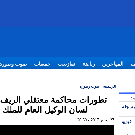
ف
المهاجرين
رياضة
تمازيغت
جمعيات
صوت وصورة
الرئيسية
|
صوت وصورة
|
تطورات محاكمة معتقلي الريف على لسان الوكيل الع
بت
تطورات محاكمة معتقلي الريف
مسجلة
لسان الوكيل العام للملك
27 دجنبر 2017 - 20:50
فيديو