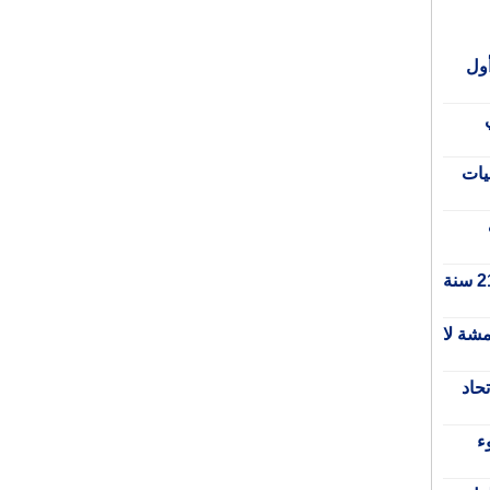
أول
يات
المبادرة الوطنية للتنمية البشرية.. 21 سنة
قرمشة لا
حاد
ء