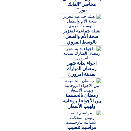
مخاطر “الفايك
نيوز”
تعبئة جماعية لتعزيز
صحة الأم والطفل
بالوسط القروي
اجواء بداية شهر
رمضان المبارك
بمدينة امزورن
رمضان بالحسيمة
بين الأجواء الروحانية
ولهيب الأسعار
مراسيم تنصيب