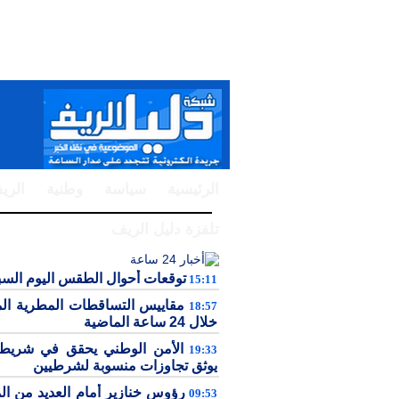
الرئيسية
سياسة
وطنية
الري
تلفزة دليل الريف
توقعات أحوال الطقس اليوم الس
15:11
مقاييس التساقطات المطرية ال
18:57
خلال 24 ساعة الماضية
الأمن الوطني يحقق في شريط 
19:33
يوثق تجاوزات منسوبة لشرطيين
رؤوس خنازير أمام العديد من ال
09:53