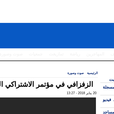
ف
المهاجرين
رياضة
تمازيغت
جمعيات
صوت وصورة
الرئيسية
|
صوت وصورة
|
الزفزافي في مؤتمر الاشتراكي الموحد
بت
الزفزافي في مؤتمر الاشتراكي ا
مسجلة
20 يناير 2018 - 13:27
فيديو
مساجد