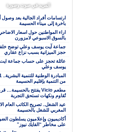
المزيد في صوت وصورة
ارتسامات أفراد الجالية بعد وصول 
باخرة إلى ميناء الحسيمة
اراء المواطنين حول اسعار الاضاحي
بالسوق الاسبوعي لامزورن
جماعة آيت يوسف وعلي توضح خلف
حجز الميزانية بسبب نزاع عقاري
عائلة تحجز على حساب جماعة ايت
يوسف وعلي
من التنمية بإقليم الحسيمة
مطعم Vicio يفتتح بالحسيمة… 
تُقاوم ونكهات تستحق التجربة
عيد الشغل.. تصريح الكاتب العام الات
المغربي للشغل بالحسيمة
أكاديميون وإعلاميون يسلطون الضو
على مخاطر “الفايك نيوز”