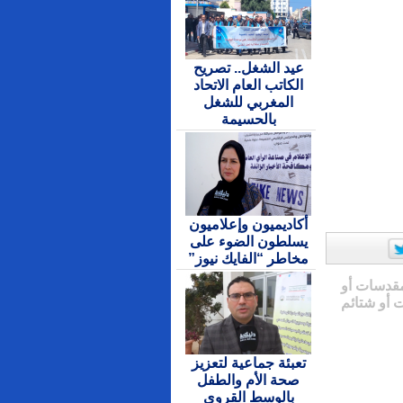
عيد الشغل.. تصريح
الكاتب العام الاتحاد
المغربي للشغل
بالحسيمة
أكاديميون وإعلاميون
يسلطون الضوء على
مخاطر “الفايك نيوز”
مقدسات أو
 أو شتائم
تعبئة جماعية لتعزيز
صحة الأم والطفل
بالوسط القروي