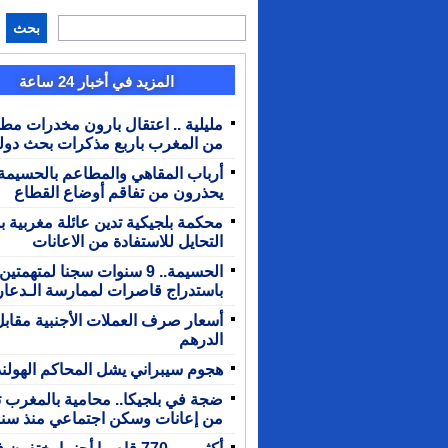
بحث
المزيد في أخبار 24 ساعة
مليلية .. اعتقال بارون مخدرات مط
من المغرب باربع مذكرات بحث دول
أرباب المقاهي والمطاعم بالحسيمة
يحذرون من تفاقم أوضاع القطاع
محكمة بلجيكية تدين عائلة مغربية 
التحايل للاستفادة من الاعانات
الحسيمة.. 9 سنوات سجنا لمتهمتين
باستدراج قاصرات لممارسة الـدعار
أسعار صرف العملات الأجنبية مقابل
الدرهم
هجوم سيبراني يشل المحاكم الهولند
ضجة في بلجيكا.. محامية بالمغرب ت
من إعانات وسكن اجتماعي منذ سن
أكثر من 770 قاصرا أجنبيا يختفون