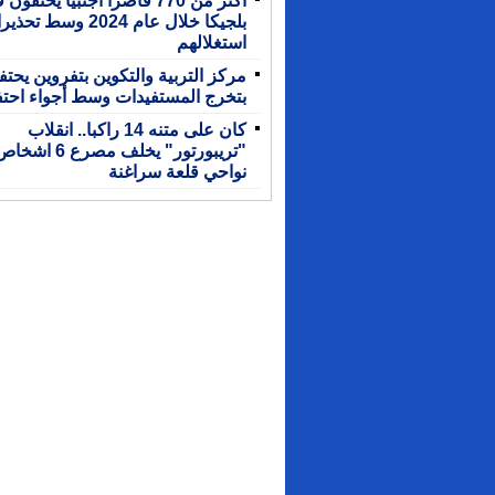
بلجيكا خلال عام 2024 وس
استغلالهم
مركز التربية والتكوين بتفروين يحت
بتخرج المستفيدات وسط أجواء احتف
كان على متنه 14 راكبا.. انقلاب
"تريبورتور" يخلف مصرع 6 اشخ
نواحي قلعة سراغنة