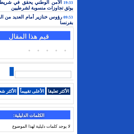
الأمن الوطني يحقق في شريط 
19:33
يوثق تجاوزات منسوبة لشرطيين
رؤوس خنازير أمام العديد من ال
09:53
بفرنسا
قيم هذا المقال
الأكثر تعليقا
الأعلى تقييماً
الأكثر شع
الكلمات الدليلية:
لا يوجد كلمات دليلية لهذا الموضوع