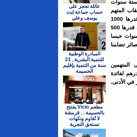
ستة سنوات
عائلة تحجز على
رها 1000 درهم و عقاب المتهم
حساب جماعة ايت
يوسف وعلي
الثاني بسنتين ونصف حبسا نافذا و غرامة نافدة قدرها 1000
درهم وعلى المتهم الثالث بستنين حبسا نافذا وغرامة قدرها 500
سنوات حبسا
تحميلهم الصائر تضامنا
المبادرة الوطنية
للتنمية البشرية.. 21
المتهمين
سنة من التنمية بإقليم
الحسيمة
 تضامنا غرامة نافدة قدرها 1.540.000.00 درهم لفائدة
 في الأدنى.
مطعم Vicio يفتتح
بالحسيمة… قرمشة
لا تُقاوم ونكهات
تستحق التجربة