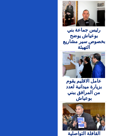
رئيس جماعة بني
بوعياش يوضح
بخصوص سير مشاريع
التهيئة
عامل الاقليم يقوم
بزيارة ميدانية لعدد
من المرافق ببني
بوعياش
القافلة التواصلية