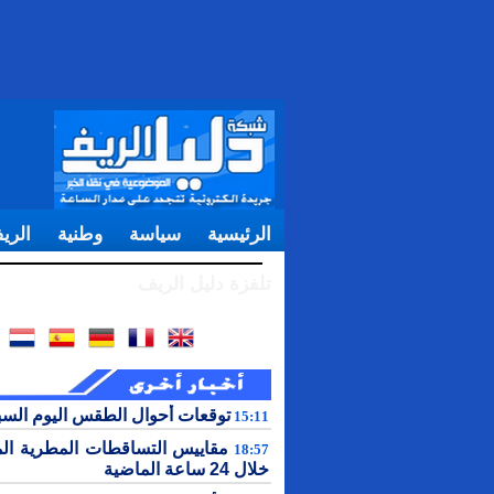
الرئيسية
سياسة
وطنية
الري
تلفزة دليل الريف
توقعات أحوال الطقس اليوم الس
15:11
مقاييس التساقطات المطرية ال
18:57
خلال 24 ساعة الماضية