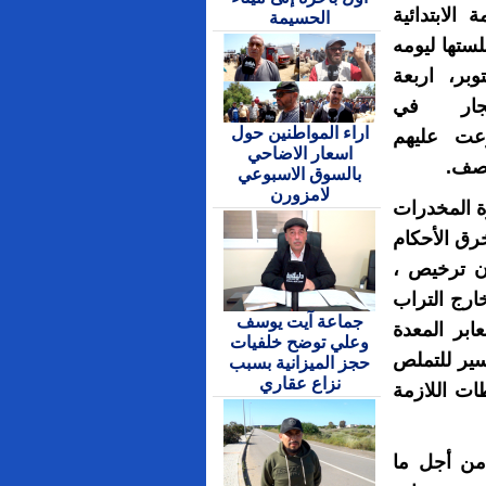
 الابتدائية
الحسيمة
ستها ليومه
 31 اكتوبر، اربعة
تجار في
اراء المواطنين حول
عت عليهم
اسعار الاضاحي
بالسوق الاسبوعي
لامزورن
ة المخدرات
خرق الأحكام
ن ترخيص ،
رج التراب
جماعة آيت يوسف
ابر المعدة
وعلي توضح خلفيات
سير للتملص
حجز الميزانية بسبب
نزاع عقاري
طات اللازمة
من أجل ما