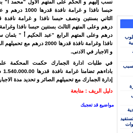
نسب إليهم و الحكم على المتهم الاول "محمد ا" ب
حبسا نافذا و غرامة نافدة قد
درهم وعلى المتهم الرابع "عبد الحكيم أ " بثمان 
لوب
ية
نافذا وغرامة نافذة قدرها 2000 درهم مع 
و الاجبار في الادنى.
في طلبات ادارة الجمارك حكمت المحكمة على 
بسبب
باداءهم
إدارة الجمارك مع تحميلهم الصائر و تحديد مدة الاجبار
ة
دليل الريف : متابعة
مواضيع قد تعجبك
ية
ستفيد
وات
 في