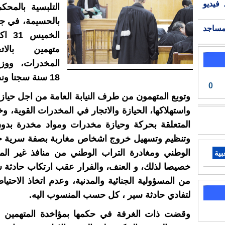
فيديو
التلبسية بالمحكمة
بالحسيمة، في جل
مساجد
الخميس
متهمين بالا
المخدرات، ووز
18 سنة سجنا ونصف.
0
وتوبع المتهمون من طرف النيابة العامة من اجل حياز
واستهلاكها، الحيازة والاتجار في المخدرات القوية، و
المتعلقة بحركة وحيازة مخدرات ومواد مخدرة بدو
وتنظيم وتسهيل خروج اشخاص مغاربة بصفة سرية خا
الوطني ومغادرة التراب الوطني من منافذ غير المع
بية
خصيصا لذلك، و العنف، والفرار عقب ارتكاب حادثة 
من المسؤولية الجنائية والمدنية، وعدم اتخاذ الاحتيا
لتفادي حادثة سير ، كل حسب المنسوب اليه.
وقضت ذات الغرفة في حكمها بمؤاخدة المتهمين 