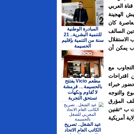
ناة العربي
ش الهجينة
عاصرة كان
المبادرة الوطنية
حين السالف
للتنمية البشرية.. 21
 الاستقلال
سنة من التنمية بإقليم
الحسيمة
ب يمكن أن
لتجاوب مع
ن اقتراحات
مطعم Vicio يفتتح
حضور خبراء
بالحسيمة… قرمشة
لا تُقاوم ونكهات
وع والتوجه
تستحق التجربة
ملف المؤرق
ت ب “تقنين
ا في ذلك الولايات المتحدة الأمريكية (16 ولاية أمريكية
عيد الشغل.. تصريح
الكاتب العام الاتحاد