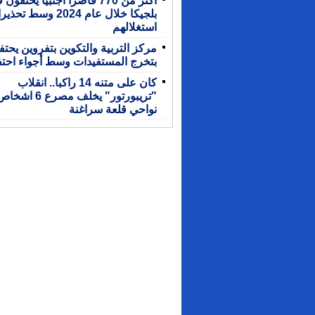
بلجيكا خلال عام 2024 وس
استغلالهم
مركز التربية والتكوين بتفروين يحت
بتخرج المستفيدات وسط أجواء احتف
كان على متنه 14 راكبا.. انقلاب
"تريبورتور" يخلف مصرع 6 اشخ
نواحي قلعة سراغنة