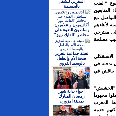
المغربي للشغل
وع “القنب
بالحسيمة
 المتابعين
التواصل مع
ة لأبناءهم
أكاديميون وإعلاميون
يسلطون الضوء على
لى مقترحي
مخاطر “الفايك نيوز”
غليب مصلحة
تعبئة جماعية لتعزيز
لاستقلالي
صحة الأم والطفل
بالوسط القروي
ل تدخله في
مالية الدي يناقش في
ب "الحشيش"
اجواء بداية شهر
لوا مجهوداً
رمضان المبارك
بمدينة امزورن
طط المغرب
كنهم خدمة