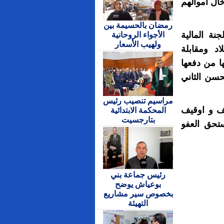
ال أموالهم
رمضان بالحسيمة بين
نة المالية
الأجواء الروحانية
ولهيب الأسعار
د ومقابلة
ا من دفعها
حسن الثاني
مراسيم تنصيب رئيس
ف و اوقيف
المحكمة الابتدائية
بتارجسيت
ستحق العفو
رئيس جماعة بني
بوعياش يوضح
بخصوص سير مشاريع
التهيئة