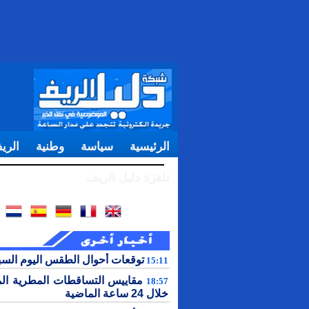
الرئيسية
سياسة
وطنية
الري
تلفزة دليل الريف
توقعات أحوال الطقس اليوم الس
15:11
مقاييس التساقطات المطرية ال
18:57
خلال 24 ساعة الماضية