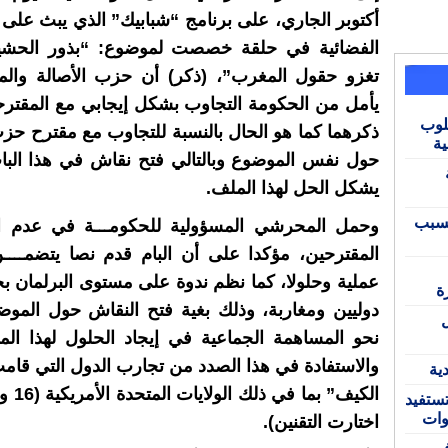
أكتوبر الجاري، على برنامج “شبابيك” الذي يبث على ق
الفضائية في حلقة خصصت لموضوع: “بذور الحشي
تغزو حقول المغرب”، (ذكر) أن حزب الأصالة والم
يأمل من الحكومة التجاوب بشكل إيجابي مع المقتر
لوب
ذكرهما كما هو الحال بالنسبة للتجاوب مع مقترح حزب
ية
حول نفس الموضوع وبالتالي فتح نقاش في هذا البا
يشكل الحل لهذا الملف.
بسبب
وحمل المحرشي المسؤولية للحكومـــة في عدم ا
المقترحين، مؤكدا على أن البام قدم نصا يتضمــــ
عملية وحلولا، كما نظم ندوة على مستوى البرلمان ب
ة
دوليين ومغاربة، وذلك بغية فتح النقاش حول الموض
نحو المساهمة الجماعية في إيجاد الحلول لهذا ال
والاستفادة في هذا الصدد من تجارب الدول التي قام
ية
الكيف” بم
ستفيد
وات
اختارت التقنين).
 في