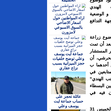
ود موضوع
الحسيمة
 الهندي
و الوضعية
اراء المواطنين حول
هة التدافع
اسعار الاضاحي
بالسوق الاسبوعي
لامزورن
ضوع زراعة
عد أن تمت
بر المستشار
جماعة آيت يوسف
محرشي، أن
وعلي توضح خلفيات
حجز الميزانية بسبب
نون يتعلق أحدهما ب
نزاع عقاري
تابعين في
نب الهندي”
ين البسطاء
ن فيه في
عائلة تحجز على
حساب جماعة ايت
يوسف وعلي
إلى ذلك، ذكر المحرشي، خلال حلوله ضيفا، يوم الخميس 31