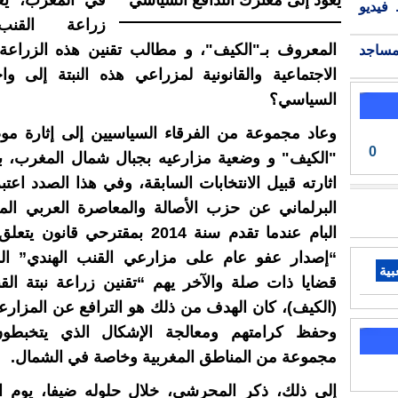
في المغرب، يع
فيديو
زراعة القنب
المعروف بـ"الكيف"، و مطالب تقنين هذه الزراعة 
مساجد
الاجتماعية والقانونية لمزراعي هذه النبتة إلى واج
السياسي؟
وعاد مجموعة من الفرقاء السياسيين إلى إثارة مو
0
"الكيف" و وضعية مزارعيه بجبال شمال المغرب، ب
اثارته قبيل الانتخابات السابقة، وفي هذا الصدد اعت
البرلماني عن حزب الأصالة والمعاصرة العربي ال
البام عندما تقدم سنة 2014 بمقترحي قا
“إصدار عفو عام على مزارعي القنب الهندي” الم
بية
قضايا ذات صلة والآخر يهم “تقنين زراعة نبتة الق
(الكيف)، كان الهدف من ذلك هو الترافع عن المزارع
وحفظ كرامتهم ومعالجة الإشكال الذي يتخبطو
مجموعة من المناطق المغربية وخاصة في الشمال.