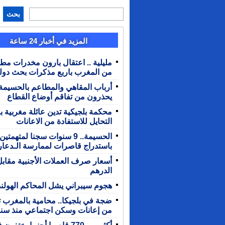
بحث
المزيد في أخبار 24 ساعة
مليلية .. اعتقال بارون مخدرات مط
من المغرب باربع مذكرات بحث دول
أرباب المقاهي والمطاعم بالحسيمة
يحذرون من تفاقم أوضاع القطاع
محكمة بلجيكية تدين عائلة مغربية 
التحايل للاستفادة من الاعانات
الحسيمة.. 9 سنوات سجنا لمتهمتين
باستدراج قاصرات لممارسة الـدعار
أسعار صرف العملات الأجنبية مقابل
الدرهم
هجوم سيبراني يشل المحاكم الهولند
ضجة في بلجيكا.. محامية بالمغرب ت
من إعانات وسكن اجتماعي منذ سن
أكثر من 770 قاصرا أجنبيا يختفون