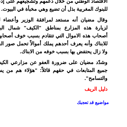
الاقتصاد الوطني من خلال دعمهم وتشجيعهم على إدخ
للبنوك المغربية بذل أن تضيع وهي مخبأة في البيوت.
وقال مضيان أنه مستعد لمرافقة الوزير وأعضاء لج
لزيارة هذه المزارع بمناطق "الكيف" شمال البلا
أصحاب هذه الاموال التي تتقادم بسبب خوف أصحابه
للابناك وأنه يعرف أحدهم يملك أموالاً تحمل صور ال
ولا زال يحتفض بها بسبب خوفه من الابناك.
وشدّد مضيان على ضرورة العفو عن مزارعي الكي
جميع المتابعات في حقهم قائلاً: "هؤلاء هم من ي
والتسامح".
دليل الريف
مواضيع قد تعجبك