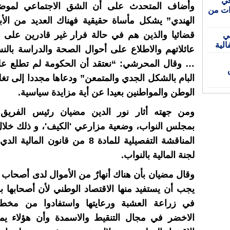
وأضاف المتحدث على أن الشق الاجتماعي لموض
ط تحذيرات من
الهندي” يشكل مأساة حقيقية فهناك العديد من الأباء
قضائيا والذين هم في حالة فرار غير قادرين على 
في
الية
عائلاتهم والاطلاع على أحوال الصحة والدراسة بالنسب
… وقال المحرشي: “نعتقد أن الحكومة لم تطلع ع
اص
البام بالشكل الجدي والمتمعن” ودعاها مجددا إلى ت
الوطن والمواطنين بعيدا عن أية مزايدة سياسية.
ومن جهته أثار نور الدين مضيان رئيس الفريق ا
بمجلس النواب، وضعية مزارعي 'الكيف'، و ذلك خلا
المناقشة التفصيلية للمادة 8 من قانون ال
لجنة المالية بالنواب.
وقال مضيان بأن هناك أنهارٌ من الأموال لدى أصحا
يجب أن يستفيد منها الاقتصاد الوطني لأن أصحابها بذ
في زراعة العشبة ورعايتها واستفادوا من مخ
الاخضر في مجال التنقيط والاسمدة وأن هؤلاء يم