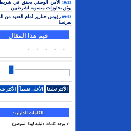
الأمن الوطني يحقق في شريط 
19:33
يوثق تجاوزات منسوبة لشرطيين
رؤوس خنازير أمام العديد من ال
09:53
بفرنسا
قيم هذا المقال
الأكثر تعليقا
الأعلى تقييماً
الأكثر شع
الكلمات الدليلية:
لا يوجد كلمات دليلية لهذا الموضوع