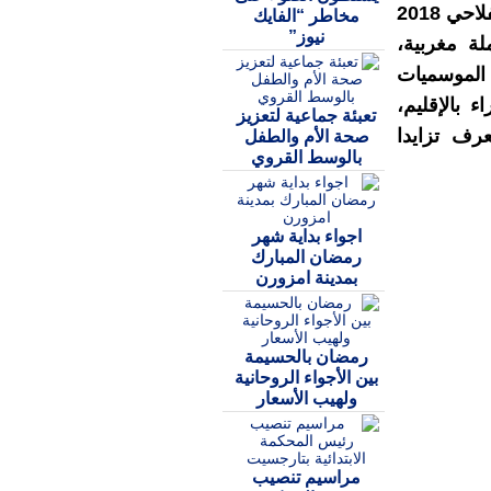
كما تطرق الاجتماع لعملية التشغيل برسم الموسم الفلاحي 2018
مخاطر “الفايك
نيوز”
رفت استفادة 14 ألف و572 عاملة مغربية،
الموسميات
 بالإقليم،
تعبئة جماعية لتعزيز
رف تزايدا
صحة الأم والطفل
بالوسط القروي
اجواء بداية شهر
رمضان المبارك
بمدينة امزورن
رمضان بالحسيمة
بين الأجواء الروحانية
ولهيب الأسعار
مراسيم تنصيب