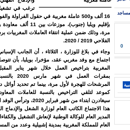
والإدماج المهني 
ترغب في تشغيل
مساجد
16 ألف و500 عاملة مغربية في حقول الفراولة وال
مرة، وذلك ضمن عملية انتقاء العاملات المغربيات ب
الفلاحي 2019 / 2020.
0
وجاء في بلاغ للوزارة ، الثلاثاء ، أن الجانب الإسبا
اجتماع مع وفد مغربي عقد، مؤخرا، بويلبا، بأن تتو
المغربية بتراخيص العمل خلال شهر يناير المقبل 
بمقرات العمل في شهر
المرشحات للهجرة لأول مرة، بينما تم تحديد أوائل دج
بية
كموعد لتلقي التراخيص بالنسبة للعاملات المعاود
سيغادرن ابتداء من شهر فبراير 2020
هذا الاجتماع الكاتب العام لوزارة الشغل والإدماج ا
المدير العام للوكالة الوطنية لإنعاش التشغيل والكفا
العام للمملكة المغربية بمدينة إشبيلية وعدد من المس