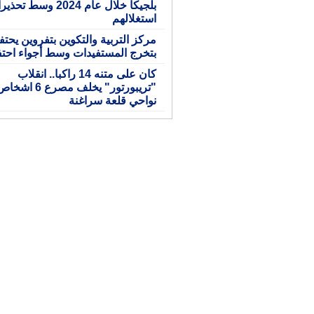
بلجيكا خلال عام 2024 وس
استغلالهم
مركز التربية والتكوين بتفروين يحت
بتخرج المستفيدات وسط أجواء احتف
كان على متنه 14 راكبا.. انقلاب
"تريبورتور" يخلف مصرع 6 اشخ
نواحي قلعة سراغنة