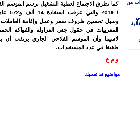
ط تحذيرات من
/ 2019 والتي ع
في
وسبل تحسين ظروف سفر وعمل وإقامة العاملات 
الية
المغربيات في حقول جني الفراولة والفواكه الحمراء
لاسيما وأن الموسم الفلاحي الجاري يرتقب أن يع
اص
طفيفا في عدد المستفيدات.
و م ع
مواضيع قد تعجبك