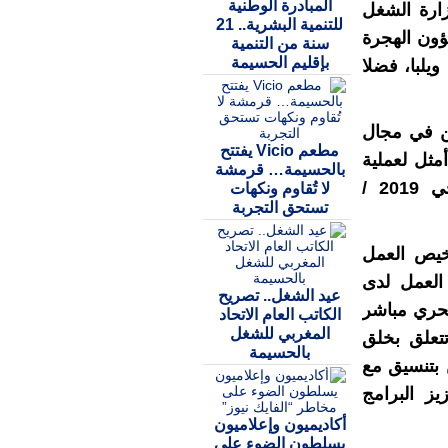
المبادرة الوطنية
زارة الشغل
للتنمية البشرية.. 21
ؤون الهجرة
سنة من التنمية
بإقليم الحسيمة
يلبا، فضلا
ين في مجال
مطعم Vicio يفتتح
مثل لعملية
بالحسيمة… قرمشة
تشغيل العاملات المغربيات برسم الموسم الفلاحي 2019 /
لا تُقاوم ونكهات
تستحق التجربة
خيص العمل
العمل لدى
عيد الشغل.. تصريح
بحري مباشر
الكاتب العام الاتحاد
المغربي للشغل
تعلق بخلق
بالحسيمة
 بتنسيق مع
يز البرامج
أكاديميون وإعلاميون
يسلطون الضوء على