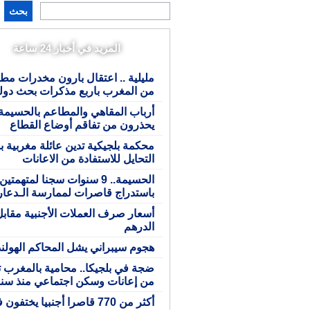
بحث
المزيد في أخبار 24 ساعة
مليلية .. اعتقال بارون مخدرات مط
من المغرب باربع مذكرات بحث دول
أرباب المقاهي والمطاعم بالحسيمة
يحذرون من تفاقم أوضاع القطاع
محكمة بلجيكية تدين عائلة مغربية 
التحايل للاستفادة من الاعانات
الحسيمة.. 9 سنوات سجنا لمتهمتين
باستدراج قاصرات لممارسة الـدعار
أسعار صرف العملات الأجنبية مقابل
الدرهم
هجوم سيبراني يشل المحاكم الهولند
ضجة في بلجيكا.. محامية بالمغرب ت
من إعانات وسكن اجتماعي منذ سن
أكثر من 770 قاصرا أجنبيا يختفون