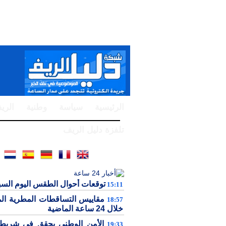
الرئيسية
سياسة
وطنية
الري
تلفزة دليل الريف
توقعات أحوال الطقس اليوم الس
15:11
مقاييس التساقطات المطرية ال
18:57
خلال 24 ساعة الماضية
الأمن الوطني يحقق في شريط 
19:33