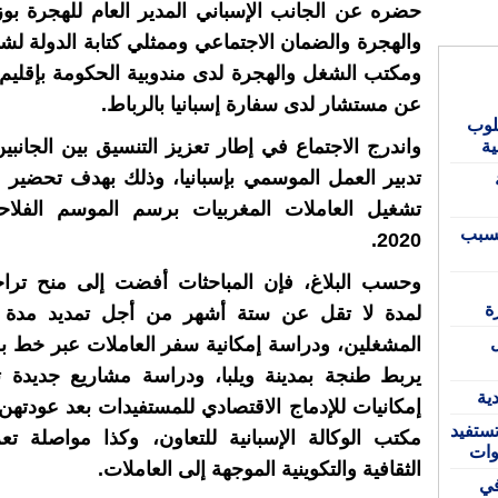
حضره عن الجانب الإسباني المدير العام للهجرة بو
والهجرة والضمان الاجتماعي وممثلي كتابة الدولة لش
ومكتب الشغل والهجرة لدى مندوبية الحكومة بإقليم و
عن مستشار لدى سفارة إسبانيا بالرباط.
لوب
ية
واندرج الاجتماع في إطار تعزيز التنسيق بين الجانب
تدبير العمل الموسمي بإسبانيا، وذلك بهدف تحضير أ
بسبب
2020.
وحسب البلاغ، فإن المباحثات أفضت إلى منح ترا
ة
لمدة لا تقل عن ستة أشهر من أجل تمديد مدة 
المشغلين، ودراسة إمكانية سفر العاملات عبر خط 
يربط طنجة بمدينة ويلبا، ودراسة مشاريع جديدة ت
ية
إمكانيات للإدماج الاقتصادي للمستفيدات بعد عودتهن
ستفيد
مكتب الوكالة الإسبانية للتعاون، وكذا مواصلة تعز
وات
الثقافية والتكوينية الموجهة إلى العاملات.
 في