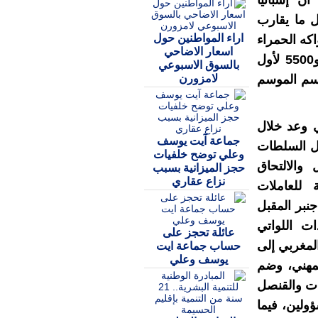
أن إسبانيا
 ما يقارب
اراء المواطنين حول
فواكه الحمراء
اسعار الاضاحي
بإقليم ويلبا (جنوب)، موزعات بين 11 ألف معاودة و5500 لأول
بالسوق الاسبوعي
لامزورن
رسم الموسم
ني وعد خلال
جماعة آيت يوسف
صل السلطات
وعلي توضح خلفيات
والالتحاق
حجز الميزانية بسبب
نزاع عقاري
 مارس 2020 بالنسبة للعاملات
نبر المقبل
ات اللواتي
عائلة تحجز على
، وترأس الوفد المغربي إلى
حساب جماعة ايت
يوسف وعلي
لمهني، وضم
ءات والقنصل
ؤولين، فيما