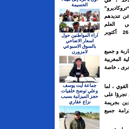
أحد ، في
الحسيمة
تروكاديرو”
عن تنديدهم
س العلم
الوطني يوم 26 أكتوبر
اراء المواطنين حول
اسعار الاضاحي
بالسوق الاسبوعي
اربة و جميع
لامزورن
ية المغربية
خرى ، خاصة
جماعة آيت يوسف
قوي ، لما
وعلي توضح خلفيات
 تجرؤا على
حجز الميزانية بسبب
نزاع عقاري
ين بجريمة
رامة جميع