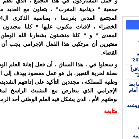
و حمل المشاركون في هذا التجمع ، الذي نظم ب
جمعية ” دينامية المغرب” ، بتعاون مع العديد 
الخضراء ، لافتات مكتوب عليها ” كلنا مجندون ور
المفدى ” و ” كلنا متشبثون بشعارنا الله الوطن 
معتبرين أن مرتكبي هذا الفعل الإجرامي يجب أن ي
القضاء.
بة
و سجلوا في ، هذا السياق ، أن فعل إهانة العلم الو
بل 15,467 مسافراً
بصلة لحرية التعبير. بل هو عمل مقصود يهدف إلى 
وطنية للمملكة ، مجددين التأكيد على إدانتهم الشديدة
تابعة 52 شخصا بعد
محاولات العبور إلى مليلية بينهم 11 أمام
الإجرامي الذي يتعارض مع التشبث الراسخ لمغار
بوطنهم الأم ، الذي يشكل فيه العلم الوطني أحد الرمو
ويشدد
متابعة
دمة