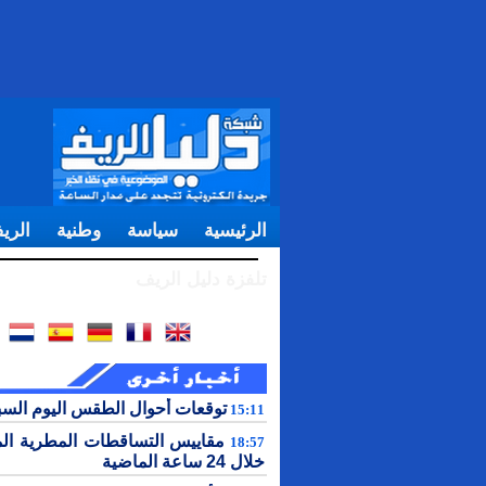
الرئيسية
سياسة
وطنية
الري
تلفزة دليل الريف
توقعات أحوال الطقس اليوم الس
15:11
مقاييس التساقطات المطرية ال
18:57
خلال 24 ساعة الماضية