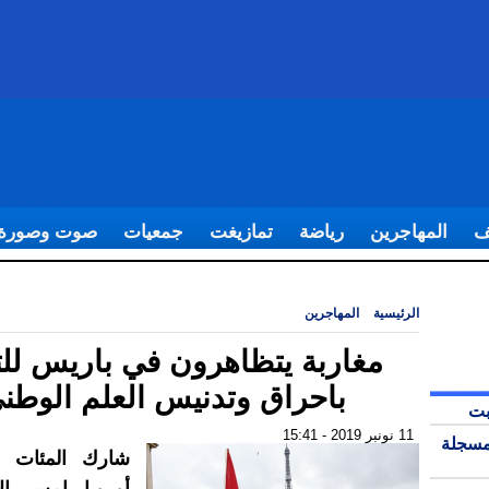
ف
المهاجرين
رياضة
تمازيغت
جمعيات
صوت وصورة
الرئيسية
|
المهاجرين
|
مغاربة يتظاهرون في باريس للتنديد باحراق وتدنيس الع
مغاربة يتظاهرون في باريس للت
باحراق وتدنيس العلم الوطن
بت
11 نونبر 2019 - 15:41
مسجلة
شارك المئات م