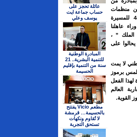
مبادرة من
عائلة تحجز على
من منظمات
حساب جماعة ايت
المجتمع المدني بفرنسا ، بمناسبة الذكرى ال44 للمسيرة
يوسف وعلي
اء عاهلنا
الملك ” ،
حالوا على
المبادرة الوطنية
للتنمية البشرية.. 21
طني لا يمت
سنة من التنمية بإقليم
الحسيمة
المس برموز
 لهذا الفعل
بة العالم
ز القوية.
مطعم Vicio يفتتح
بالحسيمة… قرمشة
لا تُقاوم ونكهات
تستحق التجربة