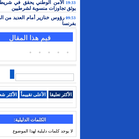
الأمن الوطني يحقق في شريط 
19:33
يوثق تجاوزات منسوبة لشرطيين
رؤوس خنازير أمام العديد من ال
09:53
بفرنسا
قيم هذا المقال
الأكثر تعليقا
الأعلى تقييماً
الأكثر شع
الكلمات الدليلية:
لا يوجد كلمات دليلية لهذا الموضوع