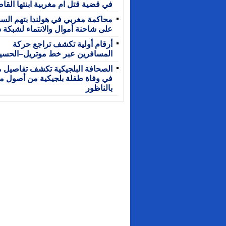
في قضية قتل ام مغربية ابنتها القا
محاكمة مغربي في هولندا بتهم الس
على شاحنة أموال والانتماء لشبكة د
أرقام أولية تكشف تراجع حركة
المسافرين عبر خط موتريل–الحسي
الصحافة البلجيكية تكشف تفاصيل م
في وفاة طفلة بلجيكية من أصول مغ
بالناظور