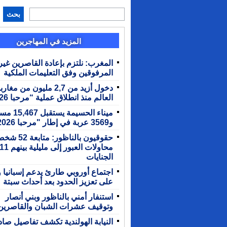
بحث
المزيد في المهاجرين
المغرب: نلتزم بإعادة القاصرين غير
المرفوقين وفق التعليمات الملكية
دخول أزيد من 2,7 مليون من مغار
العالم منذ انطلاق عملية “مرحبا 2026”
ميناء الحسيمة يستق
و3569 عربة في إطار "مرحبا 2026"
حقوقيون بالناظور: م
الجنايات
اجتماع أوروبي طارئ يدعم إسبانيا 
على تعزيز الحدود بعد أحداث سبتة
استنفار أمني بالناظور وبني أنصار
وتوقيف عشرات الشبان والقاصرين
النيابة الهولندية تكشف تفاصيل صا