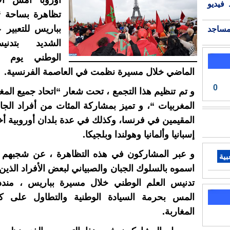
أوروبا امس ال
فيديو
تظاهرة بساحة “
بباريس للتعبير 
مساجد
الشديد بتدني
الماضي خلال مسيرة نظمت في العاصمة الفرنسية.
0
و تم تنظيم هذا التجمع ، تحت شعار “اتحاد جميع المغ
المغربيات “، و تميز بمشاركة المئات من أفراد الجال
المقيمين في فرنسا، وكذلك في عدة بلدان أوروبية أ
إسبانيا وألمانيا وهولندا وبلجيكا.
و عبر المشاركون في هذه التظاهرة ، عن شجبهم ال
بية
اسموه بالسلوك الجبان والصبياني لبعض الأفراد الذين
تدنيس العلم الوطني خلال مسيرة بباريس ، مندد
المس بحرمة السيادة الوطنية والتطاول على ك
المغاربة.