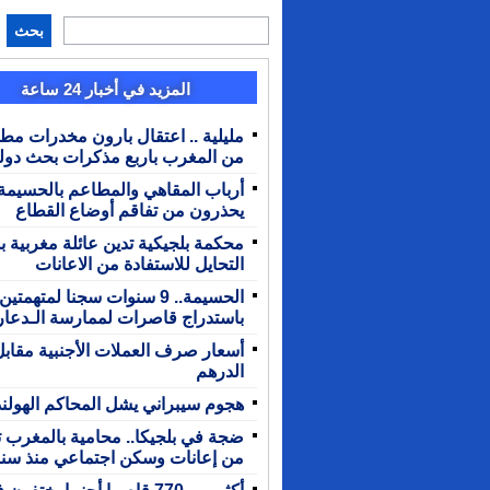
بحث
المزيد في أخبار 24 ساعة
مليلية .. اعتقال بارون مخدرات مط
من المغرب باربع مذكرات بحث دول
أرباب المقاهي والمطاعم بالحسيمة
يحذرون من تفاقم أوضاع القطاع
محكمة بلجيكية تدين عائلة مغربية 
التحايل للاستفادة من الاعانات
الحسيمة.. 9 سنوات سجنا لمتهمتين
باستدراج قاصرات لممارسة الـدعار
أسعار صرف العملات الأجنبية مقابل
الدرهم
هجوم سيبراني يشل المحاكم الهولند
ضجة في بلجيكا.. محامية بالمغرب ت
من إعانات وسكن اجتماعي منذ سن
أكثر من 770 قاصرا أجنبيا يختفون