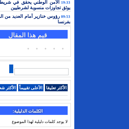
الأمن الوطني يحقق في شريط 
19:33
يوثق تجاوزات منسوبة لشرطيين
رؤوس خنازير أمام العديد من ال
09:53
بفرنسا
قيم هذا المقال
الأكثر تعليقا
الأعلى تقييماً
الأكثر شع
الكلمات الدليلية:
لا يوجد كلمات دليلية لهذا الموضوع