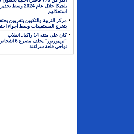
بلجيكا خلال عام 2024 وس
استغلالهم
مركز التربية والتكوين بتفروين يحت
بتخرج المستفيدات وسط أجواء احتف
كان على متنه 14 راكبا.. انقلاب
"تريبورتور" يخلف مصرع 6 اشخ
نواحي قلعة سراغنة