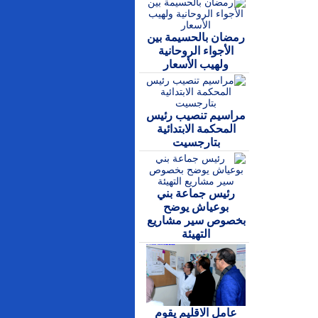
رمضان بالحسيمة بين
الأجواء الروحانية
ولهيب الأسعار
مراسيم تنصيب رئيس
المحكمة الابتدائية
بتارجسيت
رئيس جماعة بني
بوعياش يوضح
بخصوص سير مشاريع
التهيئة
عامل الاقليم يقوم