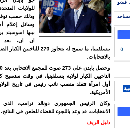
فيديو
للولايات المتحدة
وذلك حسب توقع
مساجد
وسائل إعلام أم
بينها اسوسيتد 
ان ان، بعد 
بنسلفينيا، ما سمح له بتجاوز 270 للناخبي
0
بالانتخابات.
الناخبين الكبار لولاية بنسلفينيا، في وقت ستصبح ك
أول امرأة تتقلد منصب نائب رئيس في تاريخ الولاي
بية
الأمريكية.
وكان الرئيس الجمهوري دونالد ترامب، الذي ن
الانتخابات، قد وعد باللجوء للقضاء للطعن في النتائج.
دليل الريف