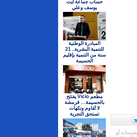
حساب جماعة ايت
يوسف وعلي
المبادرة الوطنية
للتنمية البشرية.. 21
سنة من التنمية بإقليم
الحسيمة
مطعم Vicio يفتتح
بالحسيمة… قرمشة
لا تُقاوم ونكهات
تستحق التجربة
مقدسات أو