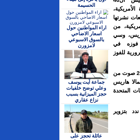
جو بايدن الرئيس ال46
الحسيمة
 الأمريكية،
ات نشرتها
ريكية، من
اراء المواطنين حول
اسعار الاضاحي
بريس، وسي
بالسوق الاسبوعي
فوزه في
لامزورن
ن الكبار الضرورية للفوز
وحصل بايدن على 273 صوت للمجمع الانتخابي بعد 20 صوت من
مالا هاريس
جماعة آيت يوسف
وعلي توضح خلفيات
ات المتحدة
حجز الميزانية بسبب
نزاع عقاري
دد بتزوير
عائلة تحجز على