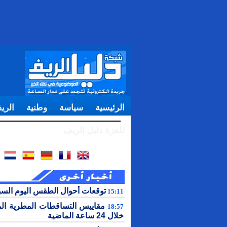
الرئيسية
سياسة
وطنية
الري
تلفزة دليل الريف
توقعات أحوال الطقس اليوم الس
15:11
مقاييس التساقطات المطرية ال
18:57
خلال 24 ساعة الماضية