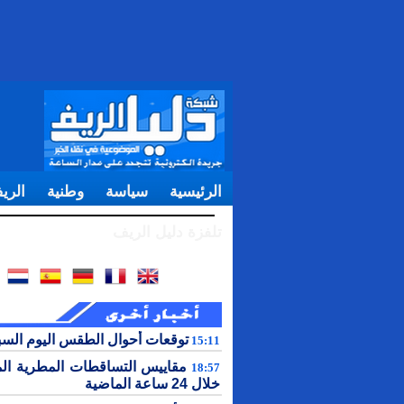
الرئيسية
سياسة
وطنية
الري
تلفزة دليل الريف
توقعات أحوال الطقس اليوم الس
15:11
مقاييس التساقطات المطرية ال
18:57
خلال 24 ساعة الماضية