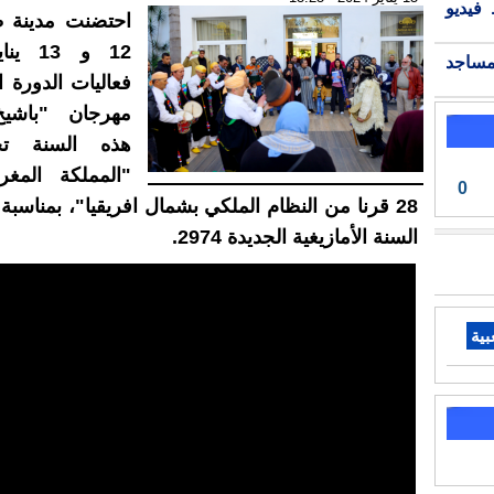
فيديو
احتضنت مدينة 
12 و 13
مساجد
فعاليات الدورة 
مهرجان "باشيخ
هذه السنة ت
"المملكة المغرب
0
28 قرنا من النظام الملكي بشمال افريقيا"، بمناس
السنة الأمازيغية الجديدة 2974.
بية