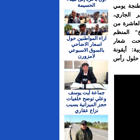
الحسيمة
طنجة يومي
 يناير الجاري،
العاشرة من
" المنظم
اراء المواطنين حول
حت شعار
اسعار الاضاحي
ية: أيقونة
بالسوق الاسبوعي
لامزورن
بة حلول رأس
جماعة آيت يوسف
وعلي توضح خلفيات
حجز الميزانية بسبب
نزاع عقاري