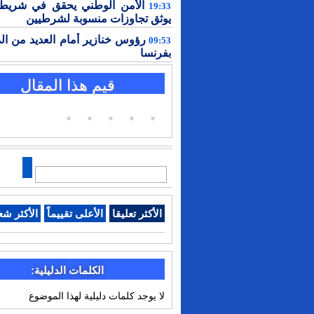
الأمن الوطني يحقق في شريط 
19:33
يوثق تجاوزات منسوبة لشرطيين
رؤوس خنازير أمام العديد من ال
09:53
بفرنسا
قيم هذا المقال
الأكثر تعليقا
الأعلى تقييماً
الأكثر شع
الكلمات الدليلية:
لا يوجد كلمات دليلية لهذا الموضوع