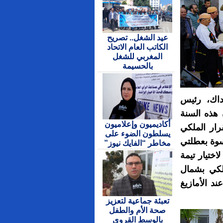
عيد الشغل.. تصريح
الكاتب العام الاتحاد
المغربي للشغل
بالحسيمة
داك، رئيس
 هذه السنة
أكاديميون وإعلاميون
ة 2974 يأتي بعد القرار الملكي
يسلطون الضوء على
سوة بعطلتي
مخاطر “الفايك نيوز”
اختيار تيمة
النظام الملكي بشمال
ند الأمازيغ
تعبئة جماعية لتعزيز
صحة الأم والطفل
بالوسط القروي