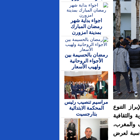
اجواء بداية شهر
رمضان المبارك
بمدينة امزورن
رمضان بالحسيمة بين
الأجواء الروحانية
ولهيب الأسعار
مراسيم تنصيب رئيس
از التنوع
المحكمة الابتدائية
بتارجسيت
 والثقافية
ف والمغرب،
ناسبة لعرض