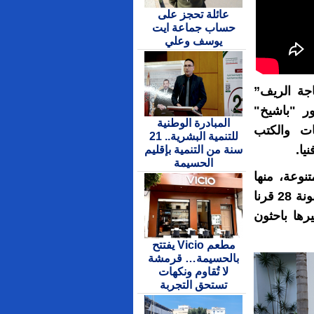
عائلة تحجز على
حساب جماعة ايت
يوسف وعلي
جة الريف”
ر "باشيخ"
المبادرة الوطنية
ات والكتب
للتنمية البشرية.. 21
يا.
سنة من التنمية بإقليم
الحسيمة
نوعة، منها
تنظيم ندوة علمية تحت عنوان “المملكة المغربية: أيقونة 28 قرنا
رها باحثون
مطعم Vicio يفتتح
بالحسيمة… قرمشة
لا تُقاوم ونكهات
تستحق التجربة