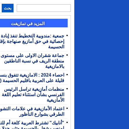
بحث
المزيد في تمازيغت
جمعية :مندوبية التخطيط تنفذ إبادة
إحصائية في حق أمازيغ صنهاجة بإقل
الحسيمة
جماعة شقران الاولى على مستوى
منطقة الريف في نسبة الناطقين
بالامازيغية
احصاء 2024 : الامازيغية تتفوق بن
قليلة على العربية باقليم الحسيمة (
منظمات أمازيغية تراسل الرئيس
الفرنسي بشأن استثناء تعليم اللغة
الأمازيغية
اعتماد الأمازيغية في علامات التشوي
الطرقي بشوارع الناظور
"أنابيك" تشترط العربية كلغة أم لل
لمنصب شغل بالحسيمة وتثير جدلا و