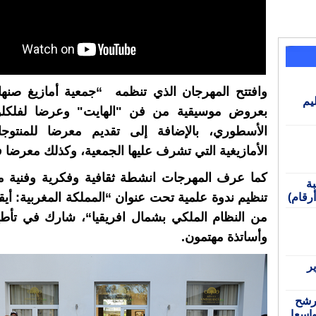
وافتتح المهرجان الذي تنظمه “جمعية أمازيغ صنها
يم
بعروض موسيقية من فن "الهايت" وعرضا لفلكلو
الأسطوري، بالإضافة إلى تقديم معرضا للمنتوج
الأمازيغية التي تشرف عليها الجمعية، وكذلك معرضا فن
كما عرف المهرجات انشطة ثقافية وفكرية وفنية مت
سبة
أرقام)
من النظام الملكي بشمال افريقيا“، شارك في تأطي
وأساتذة مهتمون.
ر
ترشح
اسعا