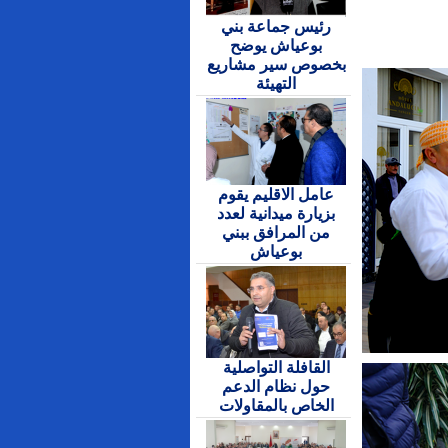
رئيس جماعة بني
بوعياش يوضح
بخصوص سير مشاريع
التهيئة
عامل الاقليم يقوم
بزيارة ميدانية لعدد
من المرافق ببني
بوعياش
القافلة التواصلية
حول نظام الدعم
الخاص بالمقاولات