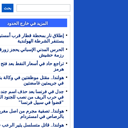
بحث
المزيد في خارج الحدود
إطلاق نار بمحطة قطار قرب أمستر
يستنفر الشرطة الهولندية
رزمة حشيش
تراجع حاد في أسعار النفط بعد فتح
هرمز
هولندا.. مقتل موظفتين في وكالة بن
في جريمتين غامضتين
جدل في فرنسا بعد حذف اسم جند
في حرب الريف من نصب للجنود الذ
"قضوا في سبيل فرنسا"
هولندا.. تصفية مجرم من اصل مغر
بالرصاص في امستردام
هولندا.. قاتل متسلسل يثير الرعب 