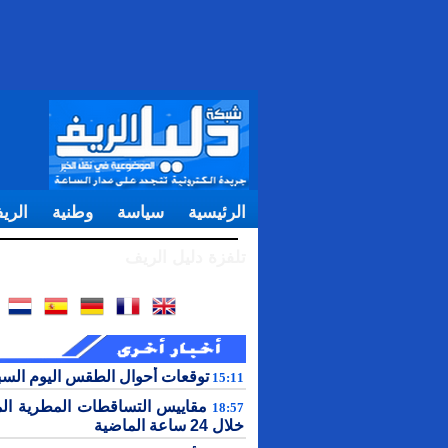
الرئيسية
سياسة
وطنية
الري
تلفزة دليل الريف
توقعات أحوال الطقس اليوم الس
15:11
مقاييس التساقطات المطرية ال
18:57
خلال 24 ساعة الماضية