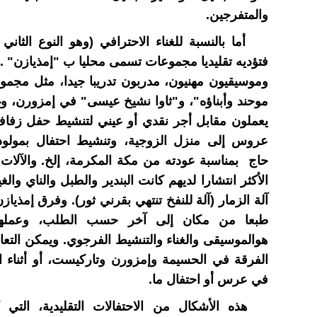
والمتفرجين.
أما بالنسبة للغناء الاحترافي (وهو النوع الثاني م
فتؤديه تقليديا مجموعات تسمى محليا ب "إمذيازن" . 
وموسيقيون مهنيون، مدربون تدريبا جيدا، مثل مجم
موحند وأبناؤه"، و"ثاوا نشيخ عيسى" في إمزورن، وغ
يعملون مقابل أجر نقدي أو عيني لتنشيط حفل زفاف
عروس إلى منزل الزوجية، وتنشيط احتفال بمولود،
حاج بمناسبة عودته من مكة المكرمة، إلخ. والآلات
الأكثر انتشارا لديهم كانت البندير والطبل والناي والغ
آلة الزمار (آلة للنفخ تنتهي بقرني ثور). وفرق إمذياز
طبعا من مكان إلى آخر حسب الطلب، وعملها
هوالموسيقى والغناء والتنشيط الفرجوي. ويمكن التعاق
الفرقة في الحسيمة وإمزورن وتاركيست، أو أثناء 
في عرس أو احتفال ما.
هذه الأشكال من الاحتفالات التقليدية، التي 