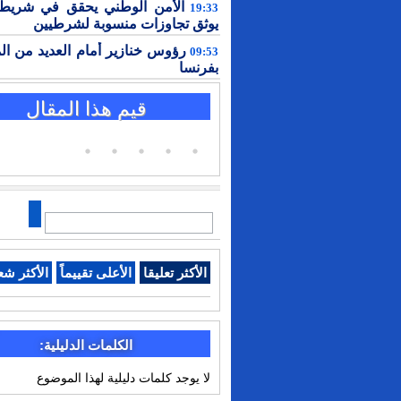
الأمن الوطني يحقق في شريط 
19:33
يوثق تجاوزات منسوبة لشرطيين
رؤوس خنازير أمام العديد من ال
09:53
بفرنسا
قيم هذا المقال
الأكثر تعليقا
الأعلى تقييماً
الأكثر شع
الكلمات الدليلية:
لا يوجد كلمات دليلية لهذا الموضوع