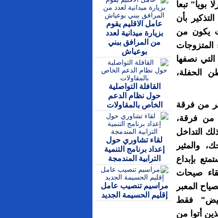
 بويا" تبعا
لتذكير بأن
عامل الاقليم يقوم
ت يكون من
بزيارة ميدانية لعدد
من المرافق ببني
 المتزوجات
بوعياش
التي نصفها
ن الحفلة،
القافلة التواصلية
حول نظام الدعم
ر من فرقة
الخاص بالمقاولات
 من فرقة،
لك التداخل
لقاء تشاوري حول
، والمثير
إعداد برنامج التنمية
الترابية المندمجة
متع بإبداع
قاء صيحات
مراسيم تنصيب عامل
صياح المعبر
إقليم الحسيمة الجديد
عيض" فقط
ذين أتوا من