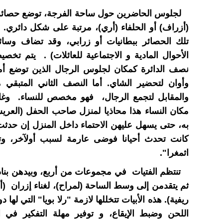
لجلوس الحاضرين حول ساحة الفرجة، توضع حصائر
(أزراف) أو الحلفاء (أري)، مرتبة على شكل دائري. أ
تلك الحصائر ببطانيات أو زرابي، وقد تضاف وسائ
الأحوال المادية و الاجتماعية للعائلات) . يتم تخص
نصف الدائرة كمكان لجلوس الرجال الذين توضع أما
وأوان لتحضير الشاي. أما النصف الثاني المتبقي م
والمقابل لتجمع الرجال، فهو مخصص للنساء. وغالب
مكان النساء هذا محاذيا لمنزل صاحب الحفل (العري
به، حتى يسهل عليهن الاحتماء داخل المنزل إن حدث
كانت تحدث أحيانا فوضى عارمة لسبب أولآخر، و
اثمغرا".
تنتظم الفتيات في مجموعات من أربع، وبيدهن بناد
ثم يتقدمن إلى وسط الساحة (لمراح)، لغناء إزران (أ
ريفية). هذه الأبيات تتخللها لازمة "رلا بويا" التي لها 
اللحن وضبط الإيقاع، و توفير مهلة التفكير في ا