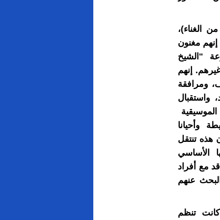
ن الغناء)،
إنهم مغنون
وعة "الشيخ
يرهم. إنهم
، ومرافقة
 واستقبال
 الموسيقية
يطة وأحيانا
ن هذه تنتقل
 الأساسي
د مع أفراد
البحث عنهم
كانت تنظم