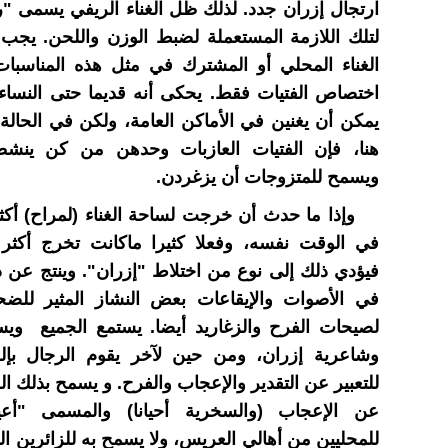
ارتجال إزران جدد. لذلك ظل الغناء الريفي يسمى "رلا
لتلك اللازمة المستعملة لضبط الوزن واللحن. يجب ا
الغناء المحلي أو المشترك في مثل هذه المناسبا
اختصاص الفتيات فقط. يحكى أنه قديما حتى النساء
يمكن أن يغنين في الأماكن العامة، ولكن في الحالة 
هنا، فإن الفتيات العازبات وحدهن من كن ينشط
ويسمح للمتزوجات أن يزغردن.
وإذا ما حدث أن خرجت لساحة الغناء (لمراح) أكث
في الوقت نفسه، وفعلا كثيرا ماكانت تخرج أكثر
فيؤدي ذلك إلى نوع من اختلاط "إزران". وينتج عن ذ
في الأصوات والإيقاعات بعض النشاز المثير للضحك
لصيحات الفرح والزغاريد أيضا. يستمع الجميع ويست
وشاعرية إزران، ومن حين لآخر يقوم الرجال بإل
للتعبير عن التقدير والإعجاب والفرح. و يسمح بذلك ال
عن الإعجاب (والسخرية أحيانا) والمسمى "أ
للمحليين من أهالي العريس، ولا يسمح به للزائرين ال