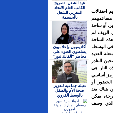
عيد الشغل.. تصريح
الكاتب العام الاتحاد
 احتفالات
المغربي للشغل
بالحسيمة
و مساعدوهم
ير، أو ساحة
 الريف لم
ذه الساحة
 في الوسط،
أكاديميون وإعلاميون
يسلطون الضوء على
علة العديد
مخاطر “الفايك نيوز”
ين البنادر
ه النار هي
رمز أساسي
 الحضور أو
تعبئة جماعية لتعزيز
كن هناك بعد
صحة الأم والطفل
بالوسط القروي
فرجة، يمكن
 الذي وصف