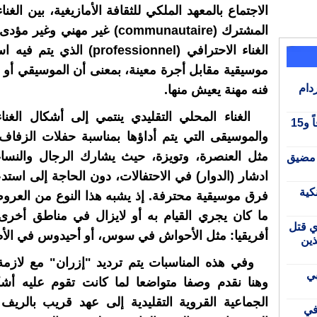
الاجتماع بالمعهد الملكي للثقافة الأمازيغية، بين الغنا
المشترك (communautaire) غير مهني وغ
الغناء الاحترافي (professionnel) ال
موسيقية مقابل أجرة معينة، بمعنى أن الموسيقي أو ا
دام
فنه مهنة يعيش منها.
الغناء المحلي التقليدي ينتمي إلى أشكال الغن
الحرس المدني الإسباني يحجز زورقاً و15
والموسيقى التي يتم أداؤها بمناسبة حفلات الزفاف
مثل العنصرة، وتويزة، حيث يشارك الرجال والنس
 مضيق
ادشار (الدوار) في الاحتفالات، دون الحاجة إلى استد
كية
فرق موسيقية محترفة. إذ يشبه هذا النوع من العرو
ما كان يجري القيام به أو لايزال في مناطق أخر
ي قتل
أفريقيا: مثل الأحواش في سوس، أو أحيدوس في ال
ين
وفي هذه المناسبات يتم ترديد "إزران" مع لازمة "
بي
وهنا نقدم وصفا متواضعا لما كانت تقوم عليه أشك
الجماعية القروية التقليدية إلى عهد قريب بالريف
في