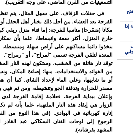
التسعينيات من القرن الماضي، على وجه التقريب).
فتح
في حفلات الزفاف، على سبيل المثال، يتم تنظيم
الفرجة بعد العشاء. من أجل ذلك يختار أهل الحفل أ
 إذا
مكانا (مَسْرحا) مناسبا للفرجة: إما فناء منزل ريفي كب
خارج المنزل، أكثر سعة وانبساطا، علما بأن سكان
ف
يتخذوا دائما مساكنهم على أراض سهلة ومنبسطة. ه
اني
المعدة لتلقي الفرجة تسمى "لمراح"، أو "رمراح".
توقد نار هائلة من الخشب، وستكون لهذه النار المشت
من الفوائد والاستخدامات، منها: إضاءة المكان، وتسخ
أو ما شابهها، وغلي الماء لإعداد الشاي. كما أن هذ
مصدر للحرارة وتدفئة الجو وتنشيطه، ومن ثم فهي 
وإعلان ببداية الفرجة. فعلامة إقامة الفرجة لدى
الزوار هي إيقاد هذه النار الملتهبة، علما بأنه لم ت
إنارة كهربائية في البوادي. (في هذا النوع من ال
الرجوع إلى لوحات الفنان السكاكي عبد القادر
المشهد بفرشاته).