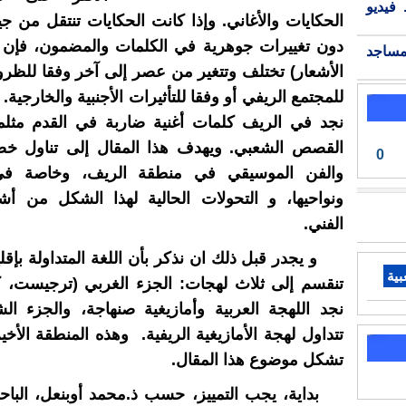
فيديو
الحكايات والأغاني. وإذا كانت الحكايات تنتقل من ج
دون تغييرات جوهرية في الكلمات والمضمون، فإن ا
مساجد
الأشعار) تختلف وتتغير من عصر إلى آخر وفقا للظرو
للمجتمع الريفي أو وفقا للتأثيرات الأجنبية والخارجية. 
نجد في الريف كلمات أغنية ضاربة في القدم مثلم
القصص الشعبي. ويهدف هذا المقال إلى تناول خصا
0
والفن الموسيقي في منطقة الريف، وخاصة في
ونواحيها، و التحولات الحالية لهذا الشكل من أشك
الفني.
و يجدر قبل ذلك ان نذكر بأن اللغة المتداولة بإقل
بية
تنقسم إلى ثلاث لهجات: الجزء الغربي (ترجيست، ك
نجد اللهجة العربية وأمازيغية صنهاجة، والجزء ا
تتداول لهجة الأمازيغية الريفية. وهذه المنطقة الأخ
تشكل موضوع هذا المقال.
بداية، يجب التمييز، حسب ذ.محمد أوبنعل، البا