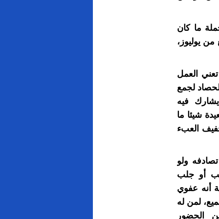
لة ما كان
من يوليوز،
عني العمل
لحصاد لجمع
يشارك فيه
دة شيئا ما
فيف العبء
تصادفه ولو
طب أو جلب
ة أنه عفوي
يع، لمن له
ن الحضور