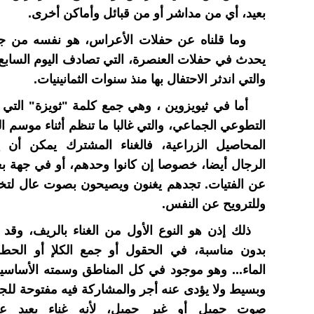
بعيد، أي من مداشر أو من قبائل وأماكن أخرى.
وما قلناه عن حفلات الأعراس، هو نفسه من جم
يحدث في حفلات العنصرة، التي تصادف اليوم السابع 
والتي اندثر الاحتفال بها منذ سنوات الثمانينيات.
أما في ثيويزوين ، وهي جمع كلمة "ثويزة" التي ت
التطوعي الجماعي، والتي غالبا ما تنظم أثناء موسم ا
المحاصيل الزراعية، فالغناء المشترك يمكن أن 
الرجال أيضا، خصوصا إن كانوا وحدهم، أو في جهة بعي
عن الفتيات. تجدهم يغنون ويصيحون بصوت عال لتخ
وللترويح عن النفس.
ذلك إذن هو النوع الأول من الغناء بالريف، وقد 
بدون مناسبة، في الحقول أو جمع الكلإ أو الح
الماء... وهو موجود في كل المناطق وسمته الأساسي
وبسيط ولا يؤدى عنه أجر والمشاركة فيه مفتوحة للجم
صوت جميل أو غير جميل، لأنه غناء بعيد ع