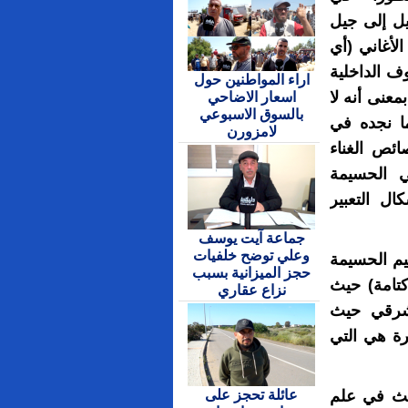
يل إلى جيل
لأغاني (أي
ف الداخلية
اراء المواطنين حول
بمعنى أنه لا
اسعار الاضاحي
بالسوق الاسبوعي
ا نجده في
لامزورن
ئص الغناء
 الحسيمة
ال التعبير
جماعة آيت يوسف
وعلي توضح خلفيات
يم الحسيمة
حجز الميزانية بسبب
تامة) حيث
نزاع عقاري
لشرقي حيث
يرة هي التي
عائلة تحجز على
حث في علم