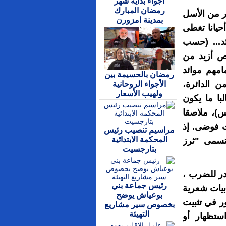
اجواء بداية شهر
رمضان المبارك
 من الأسل
بمدينة امزورن
حيانا تغطى
د... (حسب
يص أزيد من
مهم موائد
رمضان بالحسيمة بين
ن الدائرة،
الأجواء الروحانية
ولهيب الأسعار
ا ما يكون
س)، ملاصقا
ت فوضى. إذ
مراسيم تنصيب رئيس
المحكمة الابتدائية
تسمى "ثرز
بتارجسيت
ر للضرب ،
رئيس جماعة بني
بيات شعرية
بوعياش يوضح
دور في تثبيت
بخصوص سير مشاريع
التهيئة
ستظهار أو