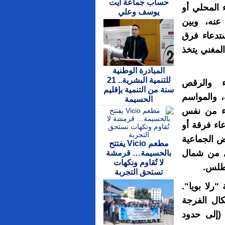
حساب جماعة ايت
ء المحلي أو
يوسف وعلي
ير مؤدى عنه، وبين
ذي يتم فيه استدعاء فرق
لمغني يتخذ
المبادرة الوطنية
للتنمية البشرية.. 21
اء والرقص
سنة من التنمية بإقليم
، والمواسم
الحسيمة
اء من نفس
عاء فرقة أو
ض الجماعية
مطعم Vicio يفتتح
ى من شمال
بالحسيمة… قرمشة
لا تُقاوم ونكهات
أطلس.
تستحق التجربة
رلا بويا".
ال الفرجة
 (إلى حدود