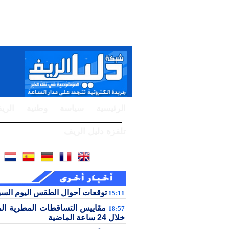
الرئيسية
سياسة
وطنية
الري
تلفزة دليل الريف
توقعات أحوال الطقس اليوم الس
15:11
مقاييس التساقطات المطرية ال
18:57
خلال 24 ساعة الماضية