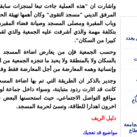
واشارت ان "هذه العملية جاءت تبعا لمنجزات سابق
المرفق الديني "مسجد التقوى" وكان أهمها تهيئة الحا
وباب المقبرة ومصلى المسجد وصيانة فضاء المقبرة
بتكلفة مهمة والذي أشرفت عليه الجمعية والذي لق
 يجدد
كبيرا من السكان".
وحسب الجمعية فإن من يعارض اضاءة المسجد لا
ت
بالسكان ولا بالمنطقة ولا يحبذ ما تنجزه الجمعية من 
وإنسانية وهمه المعارضة من أجل المعارضة فقط وفق 
وجدير بالذكر ان الطريقة التي تم بها اضاءة المسج
كانت قد اثارت ردود متباينة، وسواء داخل جماعة لو
ر
مواقع التواصل الاجتماعي، حيث استحسنها البعض في
اع
اخرون اهدارا للطاقة، وتسئ لحرمة المسجد.
دليل الريف
لجامعة
طاع
مواضيع قد تعجبك