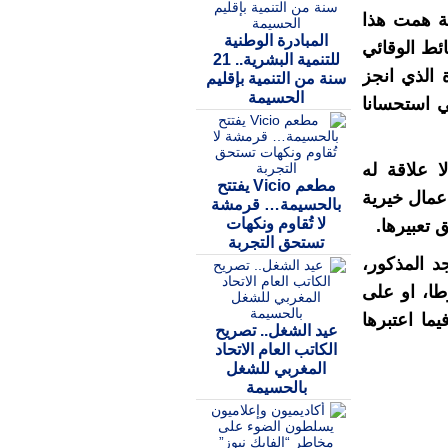
ة همت هذا
المبادرة الوطنية
ئط الوقائي
للتنمية البشرية.. 21
 الذي انجز
سنة من التنمية بإقليم
الحسيمة
ي استحسانا
 علاقة له
مطعم Vicio يفتتح
اعمال خيرية
بالحسيمة… قرمشة
لا تُقاوم ونكهات
تعبيرها.
تستحق التجربة
د المذكور،
طا، او على
ما اعتبرها
عيد الشغل.. تصريح
الكاتب العام الاتحاد
المغربي للشغل
بالحسيمة