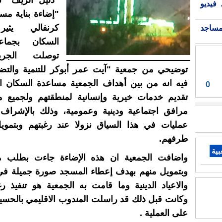
"دليل الريف" 
فيديو
"إضاءة بناية م
كرنفالي يثير
مساجد
السكان بجماعة
توصلت الجريد
توضيحي من جمعية "آيت عمر أبوكر للتنمية والتض
فيه انه من بين أهداف الجمعية مساعدة السكان ال
0
تقديم خدمات خيرية وإنسانية لمنطقتهم ولجميع مك
مرافق اجتماعية ودينية وعمومية، وذلك بالإشراف 
عمليات في هذا السياق نزولا عند رغبتهم وبتمو
طرفهم.
بية
واضافت الجمعية ان هذه الإضاءة جاءت بطلب 
وبتمويل منهم بهدف إعطاء المسجد صورة جميلة في 
والاعياد الدينية وما قامت به الجمعية هو تنفيذ ر
وكانت قبل ذلك قد راسلت المندوب الاقليمي بالحس
على العملية .