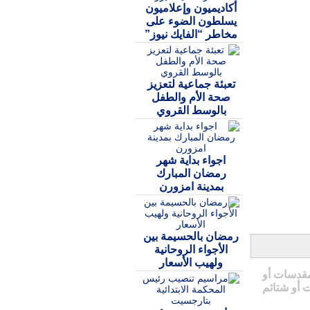
أكاديميون وإعلاميون
يسلطون الضوء على
مخاطر “الفايك نيوز”
تعبئة جماعية لتعزيز
صحة الأم والطفل
بالوسط القروي
اجواء بداية شهر
رمضان المبارك
بمدينة امزورن
رمضان بالحسيمة بين
الأجواء الروحانية
ولهيب الأسعار
مقدسات أو
 أو شتائم