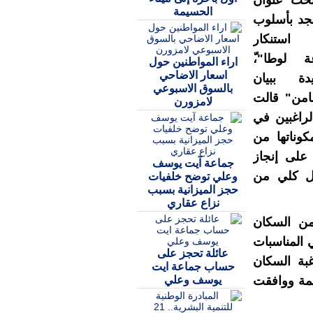
تحت عنوان
الحسيمة
سجد بأسلوب
 استنكار
 لوطا"،ّ
اراء المواطنين حول
اسعار الاضاحي
ة ببيان
بالسوق الاسبوعي
امن" قالت
لامزورن
راغبين في
وناتها من
على إنجاز
جماعة آيت يوسف
يل كلي من
وعلي توضح خلفيات
حجز الميزانية بسبب
نزاع عقاري
من السكان
المناسبات
عائلة تحجز على
غبة السكان
حساب جماعة ايت
يوسف وعلي
يمة ووافقت