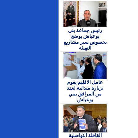
رئيس جماعة بني
بوعياش يوضح
بخصوص سير مشاريع
التهيئة
عامل الاقليم يقوم
بزيارة ميدانية لعدد
من المرافق ببني
بوعياش
القافلة التواصلية