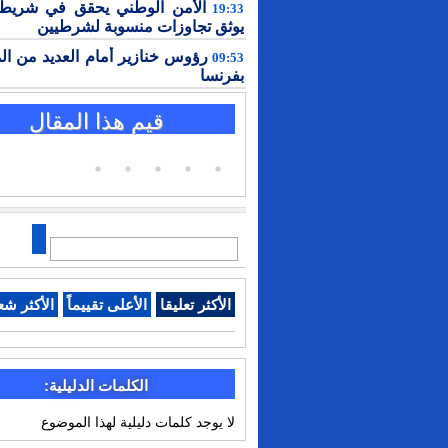
الأمن الوطني يحقق في شريط 
19:33
يوثق تجاوزات منسوبة لشرطيين
رؤوس خنازير أمام العديد من ال
09:53
بفرنسا
قيم هذا المقال
الأكثر تعليقا
الأعلى تقييماً
الأكثر شع
الكلمات الدليلية:
لا يوجد كلمات دليلية لهذا الموضوع