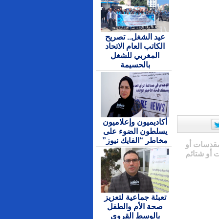
عيد الشغل.. تصريح
الكاتب العام الاتحاد
المغربي للشغل
بالحسيمة
أكاديميون وإعلاميون
يسلطون الضوء على
مخاطر “الفايك نيوز”
مقدسات أو
 أو شتائم
تعبئة جماعية لتعزيز
صحة الأم والطفل
بالوسط القروي