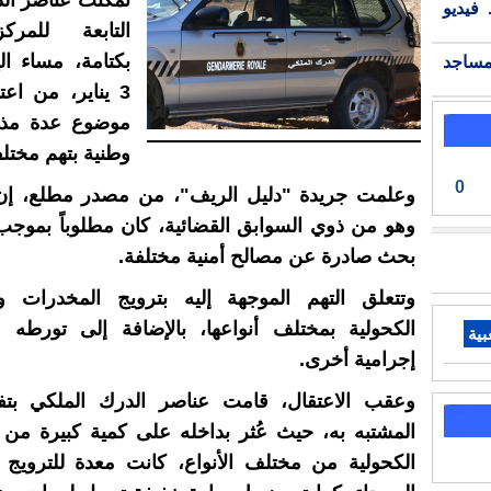
تمكنت عناصر ال
فيديو
التابعة للمرك
بكتامة، مساء ال
مساجد
3 يناير، من ا
موضوع عدة مذ
وطنية بتهم مختل
0
وعلمت جريدة "دليل الريف"، من مصدر مطلع، إن
بحث صادرة عن مصالح أمنية مختلفة.
وتتعلق التهم الموجهة إليه بترويج المخدرات و
الكحولية بمختلف أنواعها، بالإضافة إلى تورطه
بية
إجرامية أخرى.
وعقب الاعتقال، قامت عناصر الدرك الملكي بت
المشتبه به، حيث عُثر بداخله على كمية كبيرة من
الكحولية من مختلف الأنواع، كانت معدة للترويج