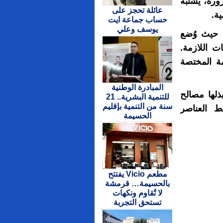
رة، يُشتبه
عائلة تحجز على
ية.
حساب جماعة ايت
يوسف وعلي
، حيث وُضع
ات اللازمة.
مة المختصة
المبادرة الوطنية
ذلها مصالح
للتنمية البشرية.. 21
سنة من التنمية بإقليم
ط العناصر
الحسيمة
مطعم Vicio يفتتح
بالحسيمة… قرمشة
لا تُقاوم ونكهات
تستحق التجربة