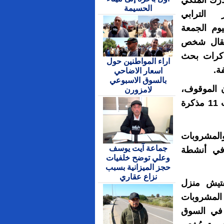
درك الملكي
الحسيمة
ز الترابي
يوم الجمعة
عتقال شخص
كرات بحث
اراء المواطنين حول
فة.
اسعار الاضاحي
بالسوق الاسبوعي
 الموقوف،
لامزورن
وهو من ذوي السوابق القضائية، كان مطلوباً بموجب 11 مذكرة
المشروبات
جماعة آيت يوسف
 في أنشطة
وعلي توضح خلفيات
حجز الميزانية بسبب
نزاع عقاري
فتيش منزل
 المشروبات
 في السوق