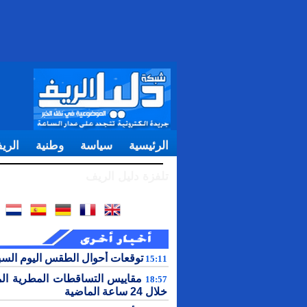
الرئيسية
سياسة
وطنية
الري
تلفزة دليل الريف
توقعات أحوال الطقس اليوم الس
15:11
مقاييس التساقطات المطرية ال
18:57
خلال 24 ساعة الماضية