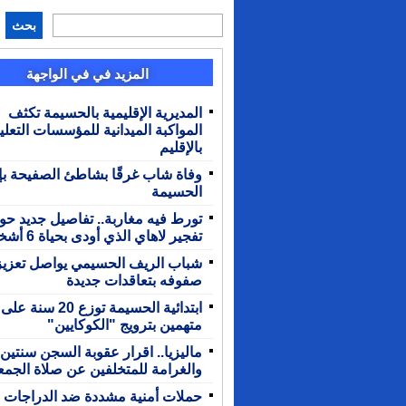
بحث
المزيد في في الواجهة
المديرية الإقليمية بالحسيمة تكثف
المواكبة الميدانية للمؤسسات التعلي
بالإقليم
وفاة شاب غرقًا بشاطئ الصفيحة بإ
الحسيمة
تورط فيه مغاربة.. تفاصيل جديد حو
تفجير لاهاي الذي أودى بحياة 6 أشخاص
شباب الريف الحسيمي يواصل تعزيز
صفوفه بتعاقدات جديدة
ابتدائية الحسيمة توزع 20 سنة على
متهمين بترويج "الكوكايين"
ماليزيا.. اقرار عقوبة السجن سنتين
والغرامة للمتخلفين عن صلاة الجمع
حملات أمنية مشددة ضد الدراجات ال