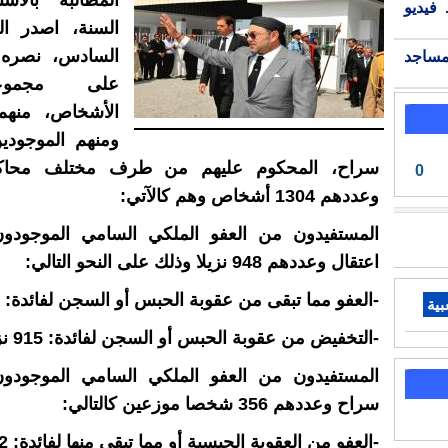
المطالبة بالاس
فيديو
السنة، اصدر ا
السادس، نصره ا
مساجد
على مجمو
الأشخاص، منهم 
ومنهم الموجودي
سراح، المحكوم عليهم من طرف مختلف محاكم
0
وعددهم 1304 أشخاص وهم كالآتي:
المستفيدون من العفو الملكي السامي الموجودو
اعتقال وعددهم 948 نزيلا وذلك على النحو التالي:
-العفو مما تبقى من عقوبة الحبس أو السجن لفائدة: 33 نزيلا
بية
-التخفيض من عقوبة الحبس أو السجن لفائدة: 915 نزيلا
المستفيدون من العفو الملكي السامي الموجودو
سراح وعددهم 356 شخصا موزعين كالتالي:
-العفو من العقوبة الحبسية أو مما تبقى منها لفائدة: 62 شخصا