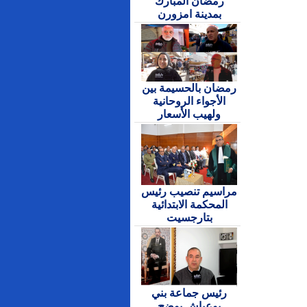
رمضان المبارك
بمدينة امزورن
رمضان بالحسيمة بين
الأجواء الروحانية
ولهيب الأسعار
مراسيم تنصيب رئيس
المحكمة الابتدائية
بتارجسيت
رئيس جماعة بني
بوعياش يوضح