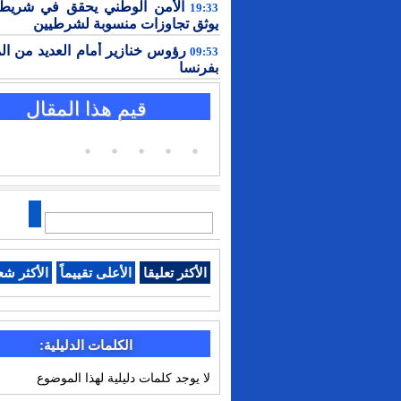
الأمن الوطني يحقق في شريط 
19:33
يوثق تجاوزات منسوبة لشرطيين
رؤوس خنازير أمام العديد من ال
09:53
بفرنسا
قيم هذا المقال
الأكثر تعليقا
الأعلى تقييماً
الأكثر شع
الكلمات الدليلية:
لا يوجد كلمات دليلية لهذا الموضوع