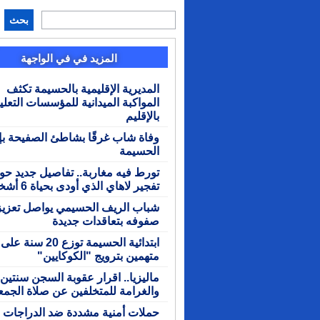
بحث
المزيد في في الواجهة
المديرية الإقليمية بالحسيمة تكثف
المواكبة الميدانية للمؤسسات التعلي
بالإقليم
وفاة شاب غرقًا بشاطئ الصفيحة بإ
الحسيمة
تورط فيه مغاربة.. تفاصيل جديد حو
تفجير لاهاي الذي أودى بحياة 6 أشخاص
شباب الريف الحسيمي يواصل تعزيز
صفوفه بتعاقدات جديدة
ابتدائية الحسيمة توزع 20 سنة على
متهمين بترويج "الكوكايين"
ماليزيا.. اقرار عقوبة السجن سنتين
والغرامة للمتخلفين عن صلاة الجمع
حملات أمنية مشددة ضد الدراجات ال