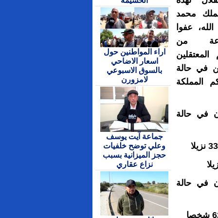
تقلال لهذه
الحسيمة
لملك محمد
لله، عفوا
عة من
اراء المواطنين حول
المعتقلين
اسعار الاضاحي
ن في حالة
بالسوق الاسبوعي
لامزورن
 المملكة
ن في حالة
جماعة آيت يوسف
وعلي توضح خلفيات
حجز الميزانية بسبب
نزاع عقاري
ن في حالة