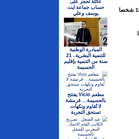
عائلة تحجز على
حساب جماعة ايت
يوسف وعلي
المبادرة الوطنية
للتنمية البشرية.. 21
سنة من التنمية بإقليم
الحسيمة
مطعم Vicio يفتتح
بالحسيمة… قرمشة
لا تُقاوم ونكهات
تستحق التجربة