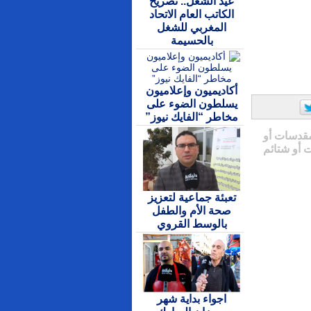
عيد الشغل.. تصريح
الكاتب العام الاتحاد
المغربي للشغل
بالحسيمة
أكاديميون وإعلاميون
يسلطون الضوء على
مخاطر “الفايك نيوز”
مقدسات أو
 أو شتائم
تعبئة جماعية لتعزيز
صحة الأم والطفل
بالوسط القروي
اجواء بداية شهر