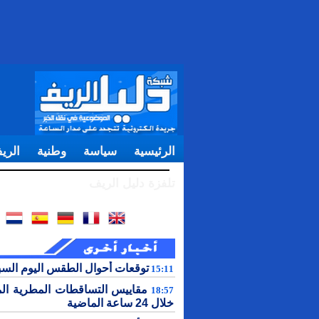
الرئيسية
سياسة
وطنية
الري
تلفزة دليل الريف
توقعات أحوال الطقس اليوم الس
15:11
مقاييس التساقطات المطرية ال
18:57
خلال 24 ساعة الماضية