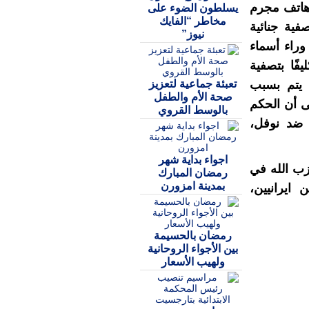
 هاتف مجرم
يسلطون الضوء على
مخاطر “الفايك
فية جنائية
نيوز”
راء أسماء
ًا بتصفية
تعبئة جماعية لتعزيز
فيذ لم يتم بسبب
صحة الأم والطفل
ى أن الحكم
بالوسط القروي
 ضد نوفل،
اجواء بداية شهر
ب الله في
رمضان المبارك
بمدينة امزورن
 ايرانيين،
رمضان بالحسيمة
بين الأجواء الروحانية
ولهيب الأسعار