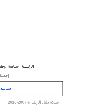
الرئيسية
سياسة
وطن
إجعلن
سياسة 
شبكة دليل الريف © 2007-2016