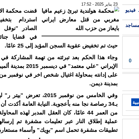
23 يناير 2025 - 17:52
فيديو
قضت محكمة الا
استردام بتخف
مساجد
الصادر "نوفل ف
في قضايا جنائ
حيث تم تخفيض عقوبة السجن المؤبد إلى 25 عامًا.
وجاء هذا الحكم بعد تبرئته من تهمة المشاركة في
0
الإيراني "علي معتمد" في ديسمبر
على إدانته بمحاولة اغتيال شخص اخر في نوفمبر من
بمدينة ديمن.
وفي الخامس من نوفمبر 2015، تعرض 
بية
بـ34 رصاصة نجا منه بأعجوبة. النيابة العامة أكدت أن 
من العمر 44 عامًا، كان العقل المدبر لهذه المحا
عملية إطلاق النار عبر تعليمات مشفرة تم إرساله
تطبيقات مشفرة تحمل اسم "بوِيك" وأسماء مستعارة