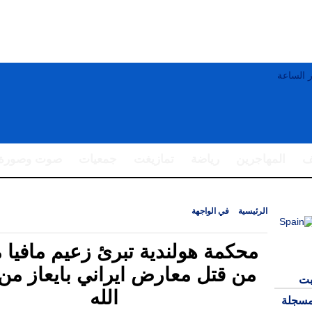
ف
المهاجرين
رياضة
تمازيغت
جمعيات
صوت وصورة
الرئيسية
|
في الواجهة
|
محكمة هولندية تبرئ زعيم مافيا مغربي من قتل معارض ا
حزب الله
محكمة هولندية تبرئ زعيم مافيا 
من قتل معارض ايراني بايعاز م
بت
الله
مسجلة