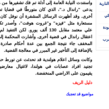
واستندت النيابة العامة إلى أدلة تم فك تشفيرها من
نارية
يدعى "راندال د."، الذي كان متورطًا في قضايا تص
كي
أخرى. وقد أظهرت الرسائل المشفرة أن نوفل كان و
مستعارة مثل "فيزه" و"غروت هوفت"، وأصدر تكليف
ودة
علي معتمد مقابل 130 ألف يورو. لكن التن
اعتقال راندال في قضية أخرى. وأشارت المحكمة إل
غرب
المخفف جاء نتيجة الجمع بين عدة أحكام صادرة
بالإضافة إلى التأخير غير المبرر في معالجة القضية.
وكانت وسائل اعلام هولندية قد تحدثت عن تورط حز
تجنيد افراد عصابات في هولندا، لاغتيال معارضين
يقيمون على الاراضي المنخفضة.
دليل الريف
مواضيع قد تعجبك