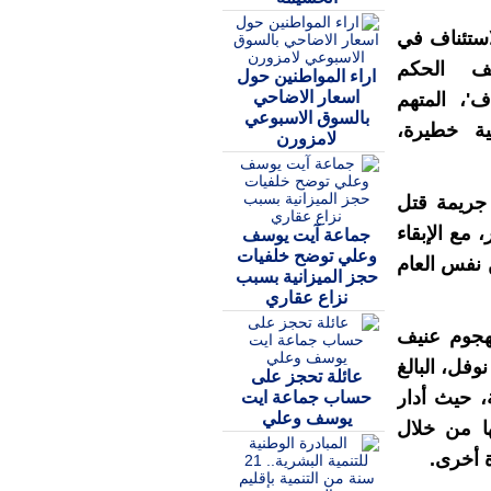
ستئناف في
يف الحكم
اراء المواطنين حول
اسعار الاضاحي
'، المتهم
بالسوق الاسبوعي
ية خطيرة،
لامزورن
 جريمة قتل
 2015 بمدينة ألمير، مع الإبقاء
جماعة آيت يوسف
وعلي توضح خلفيات
 نفس العام
حجز الميزانية بسبب
نزاع عقاري
"بيتر ر" لهجوم عنيف
نوفل، البالغ
عائلة تحجز على
ولة، حيث أدار
حساب جماعة ايت
يوسف وعلي
ا من خلال
 أخرى.