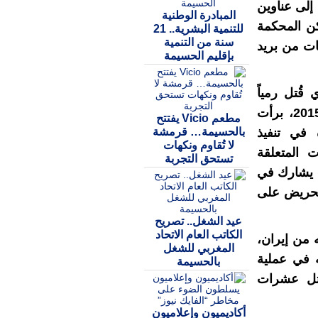
 إلى عناوين
المبادرة الوطنية
لكن المحكمة
للتنمية البشرية.. 21
سنة من التنمية
ات من بريد
بإقليم الحسيمة
قُتل رمياً
بالرصاص أمام منزله في مدينة ألمير في ديسمبر 2015، برأت
مطعم Vicio يفتتح
بالحسيمة… قرمشة
 في تنفيذ
لا تُقاوم ونكهات
ت المتعلقة
تستحق التجربة
م يشارك في
لتحريض على
عيد الشغل.. تصريح
الكاتب العام الاتحاد
ه من إيران،
المغربي للشغل
 في عملية
بالحسيمة
أدى إلى مقتل عشرات
أكاديميون وإعلاميون