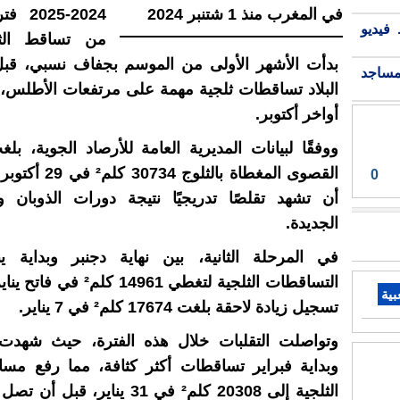
24-2025
فيديو
من تساقط الث
بدأت الأشهر الأولى من الموسم بجفاف نسبي، قب
مساجد
البلاد تساقطات ثلجية مهمة على مرتفعات الأطلس، ا
أواخر أكتوبر.
ووفقًا لبيانات المديرية العامة للأرصاد الجوية، بل
0
أن تشهد تقلصًا تدريجيًا نتيجة دورات الذوبان و
الجديدة.
في المرحلة الثانية، بين نهاية دجنبر وبداية ين
بية
تسجيل زيادة لاحقة بلغت 17674 كلم² في 7 يناير.
وتواصلت التقلبات خلال هذه الفترة، حيث شهدت نه
وبداية فبراير تساقطات أكثر كثافة، مما رفع مسا