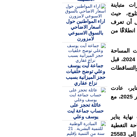
20 فترات متباينة
لوج، حيث
اراء المواطنين حول
ل أن تعرف
اسعار الاضاحي
نطلاقًا من
بالسوق الاسبوعي
لامزورن
غت المساحة
القصوى المغطاة بالثلوج 30734 كلم² في 29 أكتوبر 2024، قبل
جماعة آيت يوسف
التساقطات
وعلي توضح خلفيات
حجز الميزانية بسبب
نزاع عقاري
اير، عادت
التساقطات الثلجية لتغطي 14961 كلم² في فاتح يناير 2025، مع
عائلة تحجز على
حساب جماعة ايت
اية يناير
يوسف وعلي
حة التغطية
الثلجية إلى 20308 كلم² في 31 يناير، قبل أن تصل إلى 25583