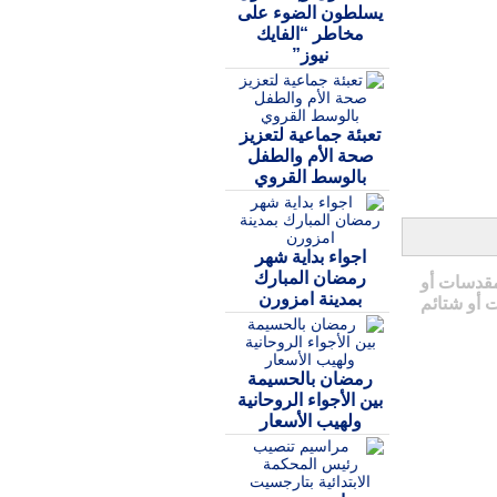
يسلطون الضوء على
مخاطر “الفايك
نيوز”
تعبئة جماعية لتعزيز
صحة الأم والطفل
بالوسط القروي
اجواء بداية شهر
رمضان المبارك
مقدسات أو
بمدينة امزورن
 أو شتائم
رمضان بالحسيمة
بين الأجواء الروحانية
ولهيب الأسعار