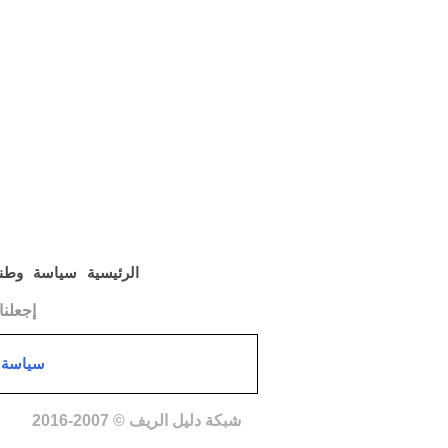
الرئيسية
سياسة
وطن
إجعلن
سياسة 
شبكة دليل الريف © 2007-2016