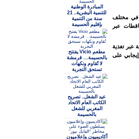
المبادرة الوطنية
للتنمية البشرية.. 21
ة في مختلف
سنة من التنمية
بإقليم الحسيمة
اقطات عبر
ة عبر تغذية
مطعم Vicio يفتتح
 إيجابي على
بالحسيمة… قرمشة
لا تُقاوم ونكهات
تستحق التجربة
عيد الشغل.. تصريح
الكاتب العام الاتحاد
المغربي للشغل
بالحسيمة
أكاديميون وإعلاميون