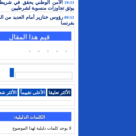
الأمن الوطني يحقق في شريط 
19:33
يوثق تجاوزات منسوبة لشرطيين
رؤوس خنازير أمام العديد من ال
09:53
بفرنسا
قيم هذا المقال
الأكثر تعليقا
الأعلى تقييماً
الأكثر شع
الكلمات الدليلية:
لا يوجد كلمات دليلية لهذا الموضوع