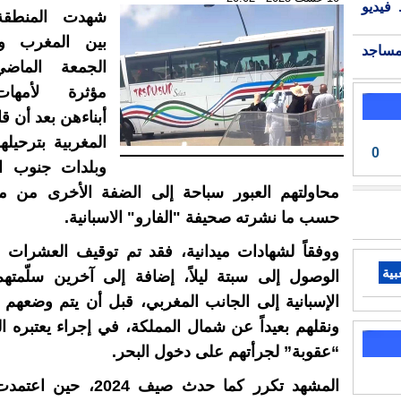
فيديو
شهدت المنطقة 
بين المغرب وس
مساجد
الجمعة الماض
مؤثرة لأمها
أبناءهن بعد أن ق
المغربية بترحيل
0
وبلدات جنوب ال
محاولتهم العبور سباحة إلى الضفة الأخرى من مع
حسب ما نشرته صحيفة "الفارو" الاسبانية.
ووفقاً لشهادات ميدانية، فقد تم توقيف العشرات 
بية
الوصول إلى سبتة ليلاً، إضافة إلى آخرين سلّمته
الإسبانية إلى الجانب المغربي، قبل أن يتم وضعهم
ونقلهم بعيداً عن شمال المملكة، في إجراء يعتبره ال
“عقوبة” لجرأتهم على دخول البحر.
المشهد تكرر كما حدث صيف 024