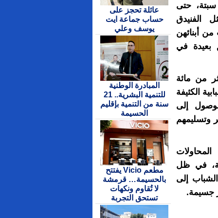
سبتة، حتى
عائلة تحجز على
ل الفنيدق
حساب جماعة ايت
يوسف وعلي
من أبنائهن
ق بعيدة في
ر من مائة
المبادرة الوطنية
بية الكثيفة
للتنمية البشرية.. 21
سنة من التنمية بإقليم
لوصول إلى
الحسيمة
ر وتسليمهم
المحاولات
تة، في ظل
مطعم Vicio يفتتح
الشباب إلى
بالحسيمة… قرمشة
لا تُقاوم ونكهات
 جسيمة.
تستحق التجربة