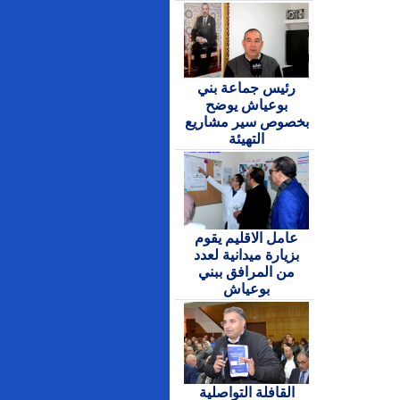
رئيس جماعة بني
بوعياش يوضح
بخصوص سير مشاريع
التهيئة
عامل الاقليم يقوم
بزيارة ميدانية لعدد
من المرافق ببني
بوعياش
القافلة التواصلية