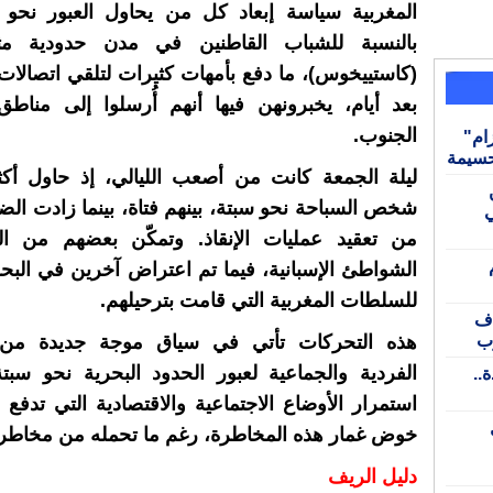
المغربية سياسة إبعاد كل من يحاول العبور نحو 
بالنسبة للشباب القاطنين في مدن حدودية مث
(كاستييخوس)، ما دفع بأمهات كثيرات لتلقي اتصالات 
بعد أيام، يخبرونهن فيها أنهم أُرسلوا إلى مناط
الجنوب.
ام"
حسيمة
ليلة الجمعة كانت من أصعب الليالي، إذ حاول أكث
شخص السباحة نحو سبتة، بينهم فتاة، بينما زادت الضبا
ي
من تعقيد عمليات الإنقاذ. وتمكّن بعضهم من ا
الشواطئ الإسبانية، فيما تم اعتراض آخرين في البح
للسلطات المغربية التي قامت بترحيلهم.
باني يطارد 6 آلاف
رب
هذه التحركات تأتي في سياق موجة جديدة من 
الفردية والجماعية لعبور الحدود البحرية نحو سب
..
استمرار الأوضاع الاجتماعية والاقتصادية التي تدفع 
خوض غمار هذه المخاطرة، رغم ما تحمله من مخاطر
دليل الريف