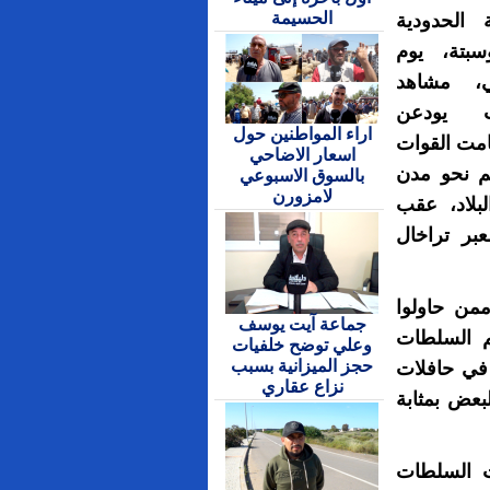
الحسيمة
الحدودية
بتة، يوم
ي، مشاهد
ت يودعن
اراء المواطنين حول
امت القوات
اسعار الاضاحي
هم نحو مدن
بالسوق الاسبوعي
لامزورن
بلاد، عقب
بر تراخال
ممن حاولوا
جماعة آيت يوسف
م السلطات
وعلي توضح خلفيات
حجز الميزانية بسبب
 في حافلات
نزاع عقاري
بعض بمثابة
2، حين اعتمدت السلطات