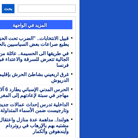
بحث
المزيد في الواجهة
قبيل الانتخابات.. "الضرب تحت الحز
يطبع صراعات بعض السياسيين بال
في طريقها الى الحسيمة.. عائلة من
الجالية تتعرض للسرقة والاعتداء ف
فرنسا
غرق اربعيني بشاطئ الحرش بإقليم
الدريوش
الحرس المدني الإس
مهاجر في سبتة لإعادتهم إلى المغ
الداخلية تدرس إحداث عمالات جديدة
وتارجيست ضمن الأسماء المتداولة
هولندا.. مداهمة عدة منازل واعتقال
مشتبه بهم بالإرهاب في روتردام
وأيندهوفن وألكمار