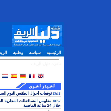
الرئيسية
سياسة
وطنية
الري
تلفزة دليل الريف
توقعات أحوال الطقس اليوم الس
15:11
مقاييس التساقطات المطرية ال
18:57
خلال 24 ساعة الماضية