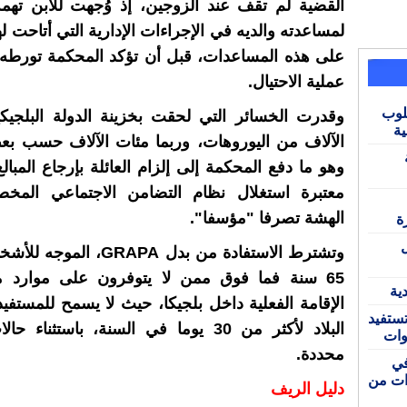
القضية لم تقف عند الزوجين، إذ وُجهت للابن تهم
لمساعدته والديه في الإجراءات الإدارية التي أتاحت 
على هذه المساعدات، قبل أن تؤكد المحكمة تورطه
عملية الاحتيال.
لوب
وقدرت الخسائر التي لحقت بخزينة الدولة البلجيك
ية
الآلاف من اليوروهات، وربما مئات الآلاف حسب بعض
وهو ما دفع المحكمة إلى إلزام العائلة بإرجاع المبال
معتبرة استغلال نظام التضامن الاجتماعي المخ
الهشة تصرفا "مؤسفا".
ة
وتشترط الاستفادة من بدل GRAPA، 
65 سنة فما فوق ممن لا يتوفرون على موارد ما
ية
الإقامة الفعلية داخل بلجيكا، حيث لا يسمح للمستفيد
ستفيد
البلاد لأكثر من 30 يوما في السنة، باستثناء 
وات
محددة.
 في
ط تحذيرات من
دليل الريف