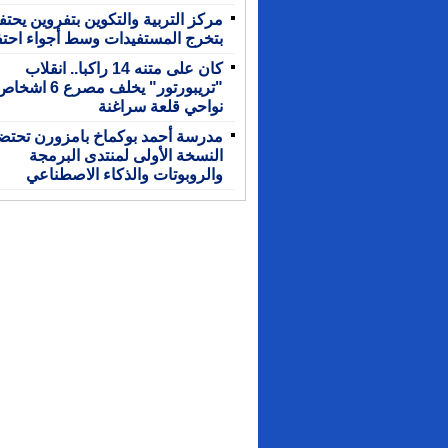
مركز التربية والتكوين بتفروين يحت
بتخرج المستفيدات وسط أجواء احتف
كان على متنه 14 راكبا.. انقلاب
"تريبورتور" يخلف مصرع 6 اشخ
نواحي قلعة سراغنة
مدرسة أحمد بوكماخ بامزورن تحتض
النسخة الأولى لمنتدى البرمجة
والروبوتات والذكاء الاصطناعي