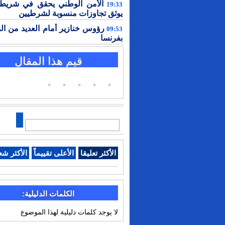
الأمن الوطني يحقق في شريط 
19:33
يوثق تجاوزات منسوبة لشرطيين
رؤوس خنازير أمام العديد من ال
09:53
بفرنسا
قيم هذا المقال
الأكثر تعليقا
الأعلى تقييماً
الأكثر شع
الكلمات الدليلية:
لا يوجد كلمات دليلية لهذا الموضوع