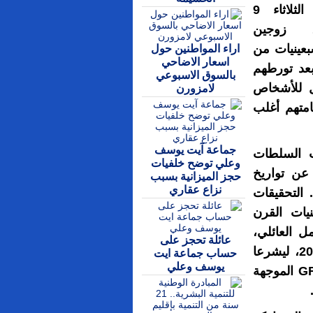
البلجيكية، يوم الثلاثاء 9
تنبر 2025، زوجين
بعينيات من
اراء المواطنين حول
اسعار الاضاحي
بعد تورطهم
بالسوق الاسبوعي
ل للأشخاص
لامزورن
بـ "GRAPA"، رغم إقامتهم أغلب
جماعة آيت يوسف
 2018، حين تلقت السلطات
وعلي توضح خلفيات
 عن تواريخ
حجز الميزانية بسبب
نزاع عقاري
 التحقيقات
نيات القرن
2010 عبر لم الشمل العائلي،
عائلة تحجز على
حصلا على الجنسية البلجيكية بين عامي 2017 و2018، ليشرعا
حساب جماعة ايت
يوسف وعلي
بعد ذلك مباشرة في الاستفادة من تعويضات GRAPA الموجهة