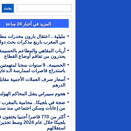
بحث
المزيد في أخبار 24 ساعة
مليلية .. اعتقال بارون مخدرات مط
من المغرب باربع مذكرات بحث دول
أرباب المقاهي والمطاعم بالحسيمة
يحذرون من تفاقم أوضاع القطاع
الحسيمة.. 9 سنوات سجنا لمتهمتين
باستدراج قاصرات لممارسة الـدعار
أسعار صرف العملات الأجنبية مقابل
الدرهم
هجوم سيبراني يشل المحاكم الهولند
ضجة في بلجيكا.. محامية بالمغرب ت
من إعانات وسكن اجتماعي منذ سن
أكثر من 770 قاصرا أجنبيا يختفون
بلجيكا خلال عام 2024 وس
استغلالهم