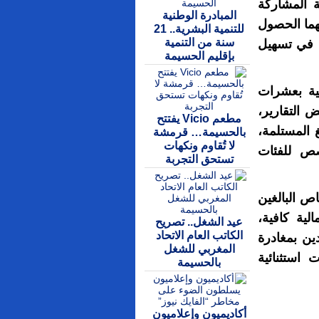
ة المشاركة
المبادرة الوطنية
لهما الحصول
للتنمية البشرية.. 21
سنة من التنمية
 في تسهيل
بإقليم الحسيمة
ية بعشرات
 التقارير،
مطعم Vicio يفتتح
غ المستلمة،
بالحسيمة… قرمشة
لا تُقاوم ونكهات
صص للفئات
تستحق التجربة
الموجه للأشخاص البالغين
لية كافية،
عيد الشغل.. تصريح
الكاتب العام الاتحاد
ين بمغادرة
المغربي للشغل
حالات استثنائية
بالحسيمة
أكاديميون وإعلاميون