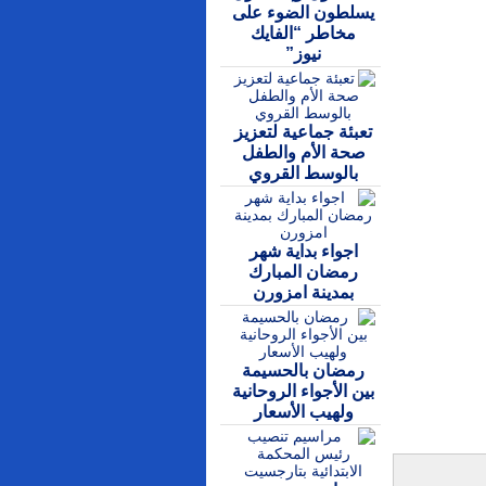
يسلطون الضوء على
مخاطر “الفايك
نيوز”
تعبئة جماعية لتعزيز
صحة الأم والطفل
بالوسط القروي
اجواء بداية شهر
رمضان المبارك
بمدينة امزورن
رمضان بالحسيمة
بين الأجواء الروحانية
ولهيب الأسعار