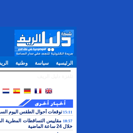
الرئيسية
سياسة
وطنية
الري
تلفزة دليل الريف
توقعات أحوال الطقس اليوم الس
15:11
مقاييس التساقطات المطرية ال
18:57
خلال 24 ساعة الماضية