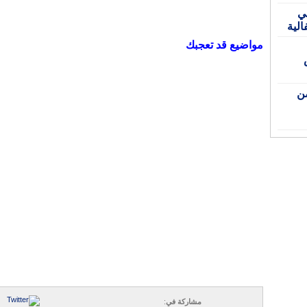
في
الية
مواضيع قد تعجبك
اص
ن
مشاركة في
: